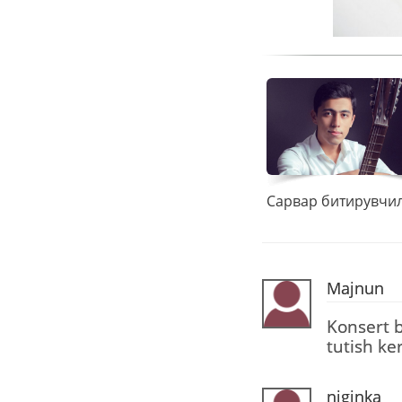
Majnun
Konsert 
tutish ke
niginka