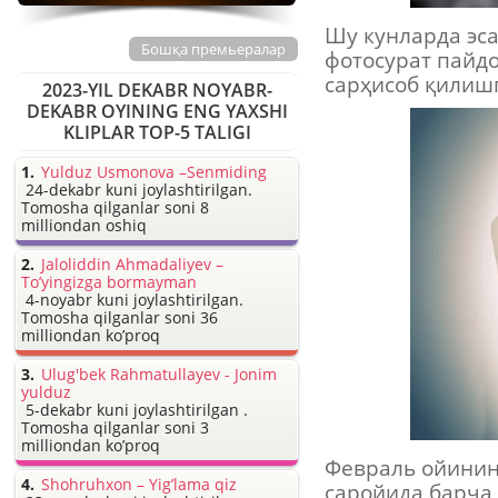
Шу кунларда эс
Бошқа премьералар
фотосурат пайдо
сарҳисоб қилиш
2023-YIL DEKABR NOYABR-
DEKABR OYINING ENG YAXSHI
KLIPLAR TOP-5 TALIGI
Yulduz Usmonova –Senmiding
24-dekabr kuni joylashtirilgan.
Tomosha qilganlar soni 8
milliondan oshiq
Jaloliddin Ahmadaliyev –
To’yingizga bormayman
4-noyabr kuni joylashtirilgan.
Tomosha qilganlar soni 36
milliondan ko’proq
Ulug'bek Rahmatullayev - Jonim
yulduz
5-dekabr kuni joylashtirilgan .
Tomosha qilganlar soni 3
milliondan ko’proq
Февраль ойининг
Shohruhxon – Yig’lama qiz
саройида барча 