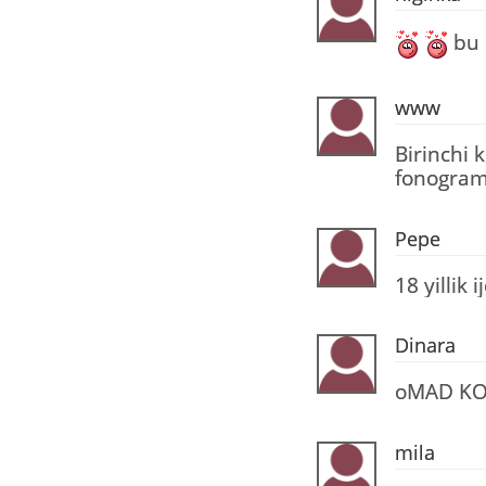
bu 
www
Birinchi 
fonogra
Pepe
18 yillik
Dinara
oMAD KO
mila