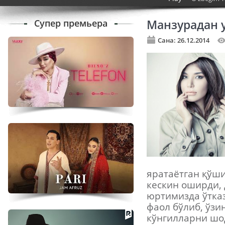
Супер премьера
Манзурадан у
Сана: 26.12.2014
яратаётган қўш
кескин оширди, 
юртимизда ўтка
фаол бўлиб, ўзи
кўнгилларни шо