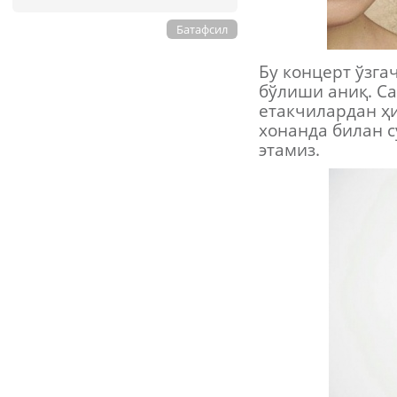
Батафсил
Бу концерт ўзга
бўлиши аниқ. С
етакчилардан ҳи
хонанда билан 
этамиз.