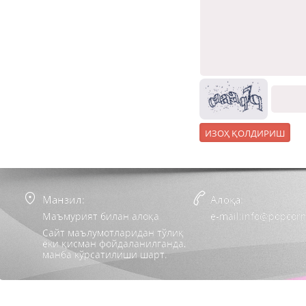
Манзил:
Алоқа:
Маъмурият билан алоқа
e-mail:info@popcorn
Сайт маълумотларидан тўлиқ
ёки қисман фойдаланилганда,
манба кўрсатилиши шарт.