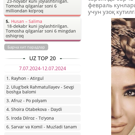
23-noyabr kuni joylashtirilgan.
февраль кунлар
Tomosha qilganlar soni 6
milliondan ko’proq
учун узоқ кутил
Husan – Salima
18-dekabr kuni joylashtirilgan.
Tomosha qilganlar soni 6 mingdan
oshiqroq
Барча хит парадлар
UZ TOP 20
7.07.2024-12.07.2024
1. Rayhon - Atirgul
2. Ulug'bek Rahmatullayev - Sevgi
boshga balomi
3. Afruz - Po polyam
4. Shoira Otabekova - Daydi
5. Iroda Dilroz - To'yona
6. Sarvar va Komil - Muzladi tanam