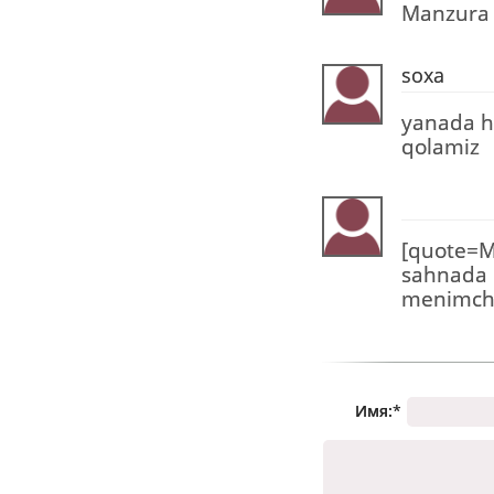
Manzura 
soxa
yanada ha
qolamiz
[quote=M
sahnada q
menimc
Имя:
*