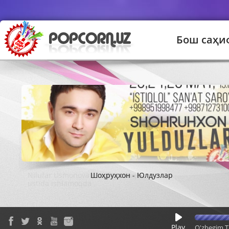
Бош саҳи
Шоҳруҳхон - Юлдузлар
Play
O'zbegim T