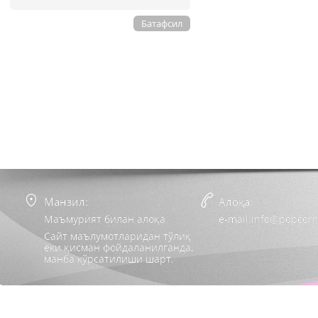
Батафсил
Манзил:
Алоқа:
Маъмурият билан алоқа
e-mail:info@popcorn
Сайт маълумотларидан тўлиқ
ёки қисман фойдаланилганда,
манба кўрсатилиши шарт.