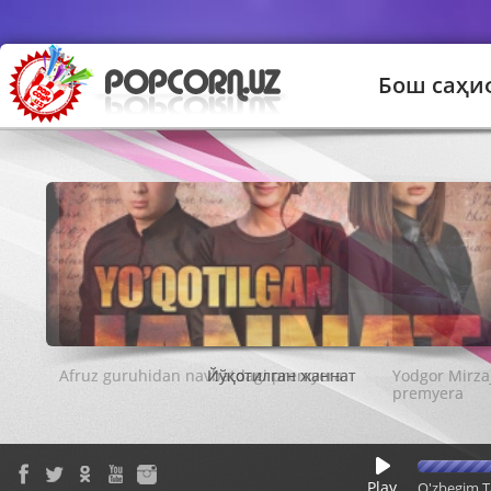
Бош саҳи
Йўқотилган жаннат
Play
O'zbegim T