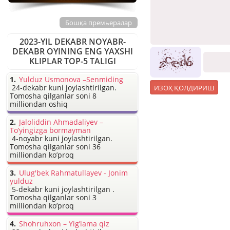
Бошқа премьералар
2023-YIL DEKABR NOYABR-
DEKABR OYINING ENG YAXSHI
KLIPLAR TOP-5 TALIGI
Yulduz Usmonova –Senmiding
24-dekabr kuni joylashtirilgan.
Tomosha qilganlar soni 8
milliondan oshiq
Jaloliddin Ahmadaliyev –
To’yingizga bormayman
4-noyabr kuni joylashtirilgan.
Tomosha qilganlar soni 36
milliondan ko’proq
Ulug'bek Rahmatullayev - Jonim
yulduz
5-dekabr kuni joylashtirilgan .
Tomosha qilganlar soni 3
milliondan ko’proq
Shohruhxon – Yig’lama qiz