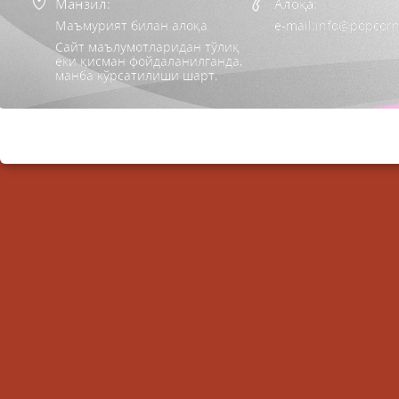
Манзил:
Алоқа:
Маъмурият билан алоқа
e-mail:info@popcorn
Сайт маълумотларидан тўлиқ
ёки қисман фойдаланилганда,
манба кўрсатилиши шарт.