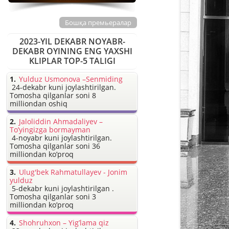
Бошқа премьералар
2023-YIL DEKABR NOYABR-
DEKABR OYINING ENG YAXSHI
KLIPLAR TOP-5 TALIGI
Yulduz Usmonova –Senmiding
24-dekabr kuni joylashtirilgan.
Tomosha qilganlar soni 8
milliondan oshiq
Jaloliddin Ahmadaliyev –
To’yingizga bormayman
4-noyabr kuni joylashtirilgan.
Tomosha qilganlar soni 36
milliondan ko’proq
Ulug'bek Rahmatullayev - Jonim
yulduz
5-dekabr kuni joylashtirilgan .
Tomosha qilganlar soni 3
milliondan ko’proq
Shohruhxon – Yig’lama qiz