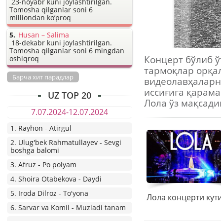
23-noyabr kuni joylashtirilgan.
Tomosha qilganlar soni 6
milliondan ko’proq
Husan – Salima
18-dekabr kuni joylashtirilgan.
Tomosha qilganlar soni 6 mingdan
Концерт бўлиб 
oshiqroq
тармоқлар орқал
Барча хит парадлар
видеолавҳаларн
иссиғига қарама
UZ TOP 20
Лола ўз мақсади
7.07.2024-12.07.2024
1. Rayhon - Atirgul
2. Ulug'bek Rahmatullayev - Sevgi
boshga balomi
3. Afruz - Po polyam
4. Shoira Otabekova - Daydi
5. Iroda Dilroz - To'yona
6. Sarvar va Komil - Muzladi tanam