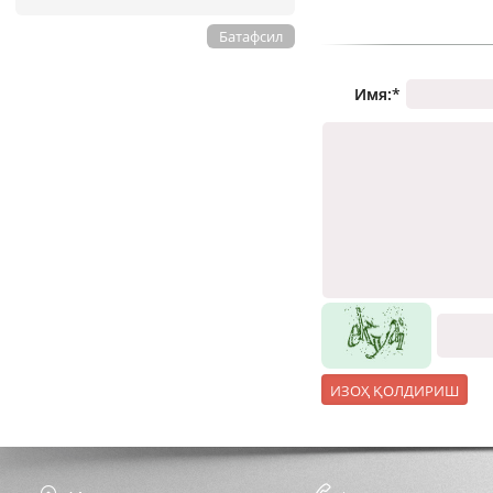
Батафсил
Имя:
*