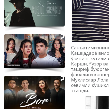
Санъатимизнинг
Қашқадарё вило
ўзининг кутилма
Қарши, Ғузор ва
ташриф буюрган
фаоллиги конце
Мухлислар Лола
севимли қўшиқл
этишди.