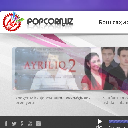
Бош саҳи
Фильм - Айрилик
Play
O'zbegim T