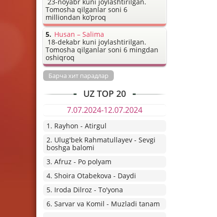
23-noyabr kuni joylashtirilgan.
Tomosha qilganlar soni 6
milliondan ko’proq
Husan – Salima
18-dekabr kuni joylashtirilgan.
Tomosha qilganlar soni 6 mingdan
oshiqroq
Барча хит парадлар
UZ TOP 20
7.07.2024-12.07.2024
1. Rayhon - Atirgul
2. Ulug'bek Rahmatullayev - Sevgi
boshga balomi
3. Afruz - Po polyam
4. Shoira Otabekova - Daydi
5. Iroda Dilroz - To'yona
6. Sarvar va Komil - Muzladi tanam