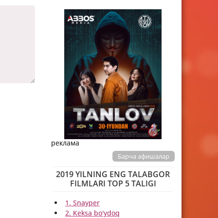
реклама
Барча афишалар
2019 YILNING ENG TALABGOR
FILMLARI TOP 5 TALIGI
1. Snayper
2. Keksa bo'ydoq