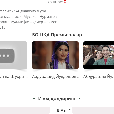
0
Youtube:
аллифи: Абдуллазиз Жўра
и муаллифи: Мусахон Нурматов
ровка муаллифи: Аҳлиёр Азимов
015
БОШҚА Премьералар
Шоҳруҳхон ва Шуҳрат Йўлдошев “Қизгина”
Абдурашид Йўлдошев \Рўмолда гўзалсан\
Изоҳ қолдириш
E-Mail:
*