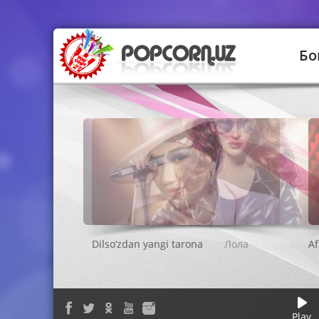
Бо
Лола
Play