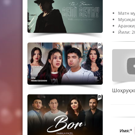
Матн му
Мусиқас
Аранжи
Йили: 2
Имя:
*