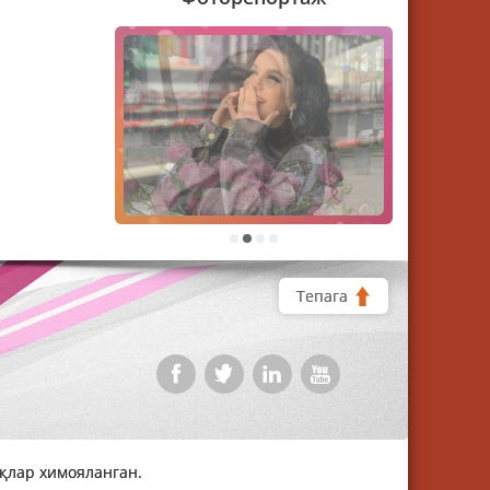
1
2
3
4
Тепага
уқлар химояланган.