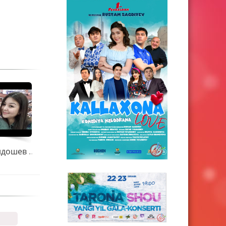
Абдурашид Йўлдошев \Бир ширин\