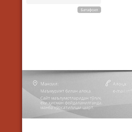
Батафсил
Манзил:
Алоқа:
Маъмурият билан алоқа
e-mail:i
Сайт маълумотларидан тўлиқ
ёки қисман фойдаланилганда,
манба кўрсатилиши шарт.