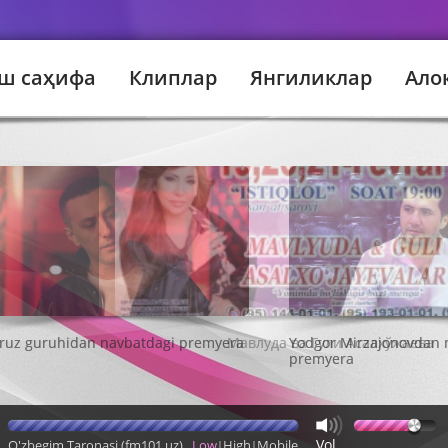
ш саҳифа
Клиплар
Янгиликлар
Ало
Мавлуда ва Гули Асалхўжаева
Vol
O'zbegim Taronasi (fm101.uz)
Low
High
Mobile