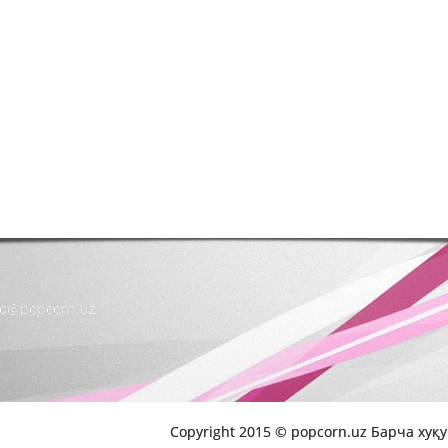
nfo@popcorn.uz
Copyright 2015 © popcorn.uz Барча хуқ