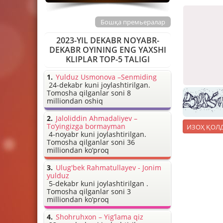
Бошқа премьералар
2023-YIL DEKABR NOYABR-
DEKABR OYINING ENG YAXSHI
KLIPLAR TOP-5 TALIGI
Yulduz Usmonova –Senmiding
24-dekabr kuni joylashtirilgan.
Tomosha qilganlar soni 8
milliondan oshiq
Jaloliddin Ahmadaliyev –
To’yingizga bormayman
4-noyabr kuni joylashtirilgan.
Tomosha qilganlar soni 36
milliondan ko’proq
Ulug'bek Rahmatullayev - Jonim
yulduz
5-dekabr kuni joylashtirilgan .
Tomosha qilganlar soni 3
milliondan ko’proq
Shohruhxon – Yig’lama qiz