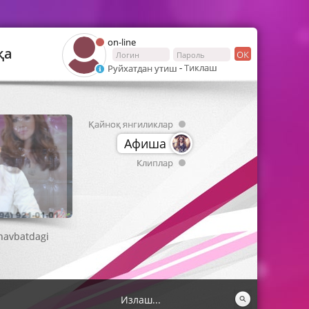
on-line
қа
ОК
-
Тиклаш
Руйхатдан утиш
Қайноқ янгиликлар
Афиша
Клиплар