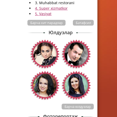
3. Muhabbat restorani
4. Super xizmatkor
5. Vasiyat
Барча хит парадлар
Батафсил
Юлдузлар
Барча юлдузлар
Фоторепортаж