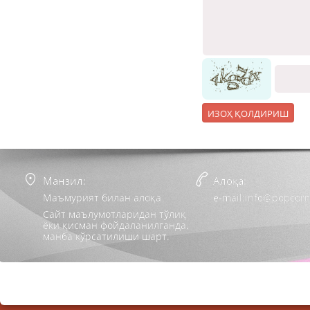
Манзил:
Алоқа:
Маъмурият билан алоқа
e-mail:info@popcorn
Сайт маълумотларидан тўлиқ
ёки қисман фойдаланилганда,
манба кўрсатилиши шарт.