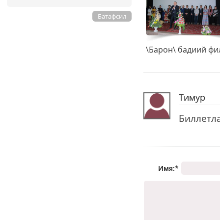
Батафсил
Тимур
Биллетл
Имя:
*