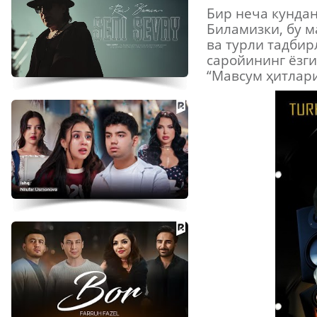
Бир неча кундан
Биламизки, бу 
ва турли тадбир
саройининг ёзг
“Мавсум ҳитлар