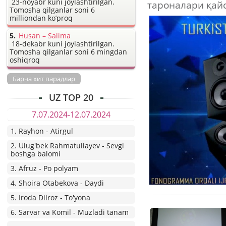
23-noyabr kuni joylashtirilgan.
тароналари қай
Tomosha qilganlar soni 6
milliondan ko’proq
Husan – Salima
18-dekabr kuni joylashtirilgan.
Tomosha qilganlar soni 6 mingdan
oshiqroq
Барча хит парадлар
UZ TOP 20
7.07.2024-12.07.2024
1. Rayhon - Atirgul
2. Ulug'bek Rahmatullayev - Sevgi
boshga balomi
3. Afruz - Po polyam
4. Shoira Otabekova - Daydi
5. Iroda Dilroz - To'yona
6. Sarvar va Komil - Muzladi tanam