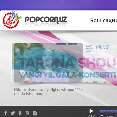
Бош саҳи
Tarona shou 2024
Play
O'zbegim T