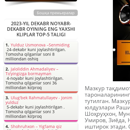
Бошқа премьералар
2023-YIL DEKABR NOYABR-
DEKABR OYINING ENG YAXSHI
KLIPLAR TOP-5 TALIGI
Yulduz Usmonova –Senmiding
24-dekabr kuni joylashtirilgan.
Tomosha qilganlar soni 8
milliondan oshiq
Jaloliddin Ahmadaliyev –
To’yingizga bormayman
4-noyabr kuni joylashtirilgan.
Tomosha qilganlar soni 36
Мазкур тақдимот
milliondan ko’proq
тароналарининг
Ulug'bek Rahmatullayev - Jonim
тутилган. Мазку
yulduz
юлдузлари Рашид
5-dekabr kuni joylashtirilgan .
Tomosha qilganlar soni 3
Шоҳруҳхон, Муни
milliondan ko’proq
Умиров, Зиёда, 
иштирок этади. 
Shohruhxon – Yig’lama qiz