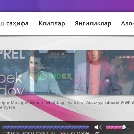
ш саҳифа
Клиплар
Янгиликлар
Ало
Bahrom Nazarov - konsert 2022
Vol
O'zbegim Taronasi (fm101.uz)
Low
High
Mobile