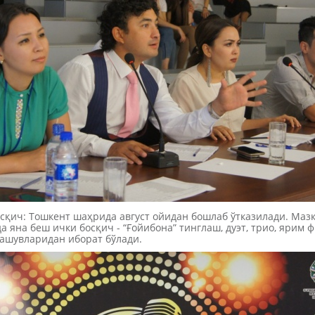
сқич: Тошкент шаҳрида август ойидан бошлаб ўтказилади. Маз
а яна беш ички босқич - “Ғойибона” тинглаш, дуэт, трио, ярим 
ашувларидан иборат бўлади.