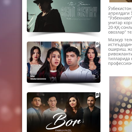
Ўзбекистон
апрелдаги 
“Ўзбекнаво
унитар кор
20-ҚҚ-сонл
овозлар” т
Мазкур тел
истеъдодин
ошириш, жа
ривожланти
тилларида 
профессион