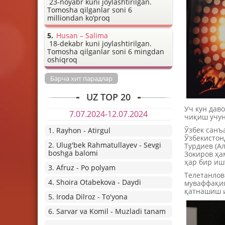
23-noyabr kuni joylashtirilgan.
Tomosha qilganlar soni 6
milliondan ko’proq
Husan – Salima
18-dekabr kuni joylashtirilgan.
Tomosha qilganlar soni 6 mingdan
oshiqroq
Барча хит парадлар
UZ TOP 20
Уч кун дав
7.07.2024-12.07.2024
чиқиш учун
Ўзбек санъ
1. Rayhon - Atirgul
Ўзбекистон
2. Ulug'bek Rahmatullayev - Sevgi
Турдиев (А
boshga balomi
Зокиров ҳа
ҳар бир иш
3. Afruz - Po polyam
Телетанлов
4. Shoira Otabekova - Daydi
муваффақия
қатнашиш и
5. Iroda Dilroz - To'yona
6. Sarvar va Komil - Muzladi tanam