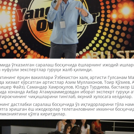
омида ўтказилган саралаш босқичида ёшларнинг ижодий ишлар
 нуфузли эекспертлар гуруҳи жалб қилинди.
атининг ёрқин вакиллари Ўзбекистон халқ артисти Гулсанам М
да хизмат кўрсатган артистлар Азим Муллахонов, Тоир Қўзиев,
лишер Файз), Самандар Хамроқулов, Юлдуз Турдиева, бастакор 
мда хонанда Акбар Атамухаммедовдан иборат экспекрт гуруҳи 
тирокчининг чиқишларини тинглаб, якуний хулосага келдилар.
нинг дастлабки саралаш босқичида ўз иқтидорларини тўла намо
тга эришган ёш ижодкорлар телетанловнинг иккинчи босқичи
мкониятини қўлга киритдилар.