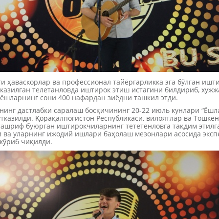
ги ҳаваскорлар ва профессионал тайёргарликка эга бўлган ишт
тказилган телетанловда иштирок этиш истагини билдириб, хужж
ёшларнинг сони 400 нафардан зиёдни ташкил этди.
нинг дастлабки саралаш босқичининг 20-22 июль кунлари “Ёшл
ўтказилди. Қорақалпоғистон Республикаси, вилоятлар ва Тошкен
ашриф буюрган иштирокчиларнинг тететенловга тақдим этилг
 ва уларнинг ижодий ишлари баҳолаш мезонлари асосида эксп
кўриб чиқилди.