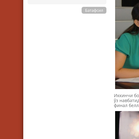
Батафсил
Иккинчи бо
ўз навбатид
финал белл