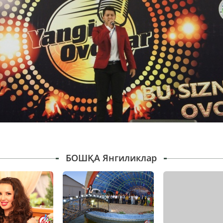
БОШҚА Янгиликлар