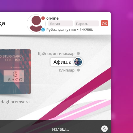
on-line
қа
ОК
-
Тиклаш
Руйхатдан утиш
Қайноқ янгиликлар
Афиша
Клиплар