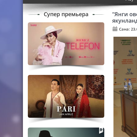
Супер премьера
“Янги ов
якунлан
Сана: 23.