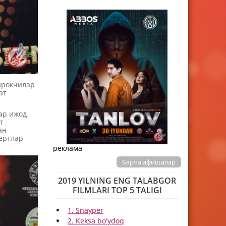
ирокчилар
ат
ар ижод
т
ан
ертлар
реклама
Барча афишалар
2019 YILNING ENG TALABGOR
FILMLARI TOP 5 TALIGI
1. Snayper
2. Keksa bo'ydoq