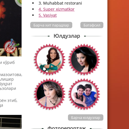
3. Muhabbat restorani
4. Super xizmatkor
5. Vasiyat
Барча хит парадлар
Батафсил
Юлдузлар
и кўриб
амазоитова,
 Алишер
Шуҳрат
аъзолари
ён этиб,
да
Барча юлдузлар
Фоторепортаж