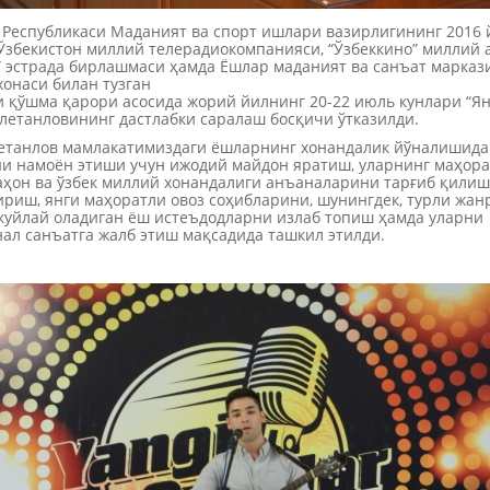
 Республикаси Маданият ва спорт ишлари вазирлигининг 2016 
Ўзбекистон миллий телерадиокомпанияси, “Ўзбеккино” миллий а
” эстрада бирлашмаси ҳамда Ёшлар маданият ва санъат марказ
хонаси билан тузган
и қўшма қарори асосида жорий йилнинг 20-22 июль кунлари “Я
елетанловининг дастлабки саралаш босқичи ўтказилди.
етанлов мамлакатимиздаги ёшларнинг хонандалик йўналишида
и намоён этиши учун ижодий майдон яратиш, уларнинг маҳор
ҳон ва ўзбек миллий хонандалиги анъаналарини тарғиб қилиш
риш, янги маҳоратли овоз соҳибларини, шунингдек, турли жан
куйлай оладиган ёш истеъдодларни излаб топиш ҳамда уларни
ал санъатга жалб этиш мақсадида ташкил этилди.