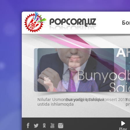
Бо
Bunyodbek Saidov konsert 2018
Play