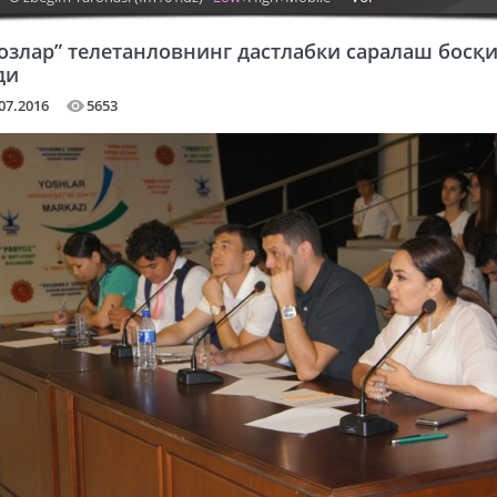
озлар” телетанловнинг дастлабки саралаш босқ
ди
07.2016
5653