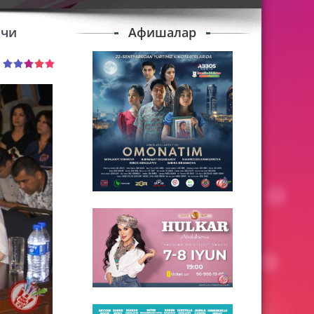
ичи
Афишалар