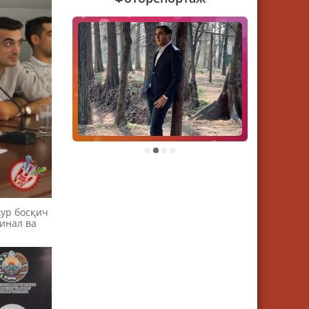
1
2
3
4
кур босқич
финал ва