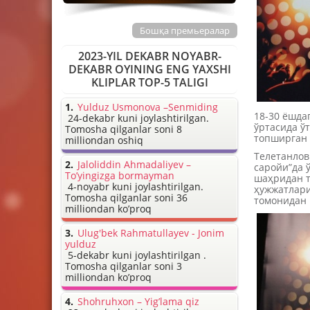
Бошқа премьералар
2023-YIL DEKABR NOYABR-
DEKABR OYINING ENG YAXSHI
KLIPLAR TOP-5 TALIGI
Yulduz Usmonova –Senmiding
18-30 ёшда
24-dekabr kuni joylashtirilgan.
ўртасида ў
Tomosha qilganlar soni 8
топширган 
milliondan oshiq
Телетанлов
Jaloliddin Ahmadaliyev –
саройи”да 
To’yingizga bormayman
шаҳридан т
4-noyabr kuni joylashtirilgan.
ҳужжатлари
Tomosha qilganlar soni 36
томонидан 
milliondan ko’proq
Ulug'bek Rahmatullayev - Jonim
yulduz
5-dekabr kuni joylashtirilgan .
Tomosha qilganlar soni 3
milliondan ko’proq
Shohruhxon – Yig’lama qiz