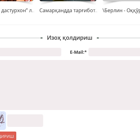
“Юлдузли дастурхон” лойиҳасининг илк босқичи муваффақиятли ўтди
Самарқандда тарғибот тадбирлари якунланди
Изоҳ қолдириш
E-Mail:
*