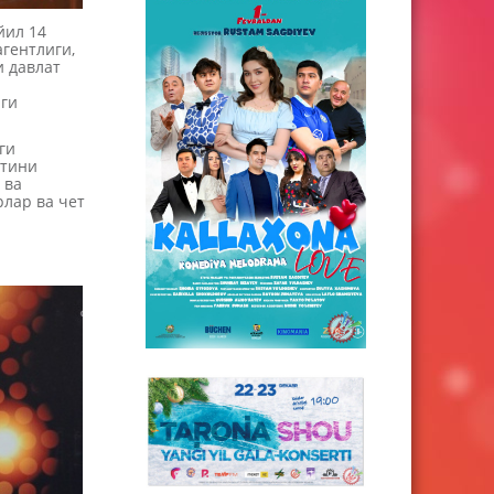
йил 14
гентлиги,
и давлат
нги
ги
атини
 ва
рлар ва чет