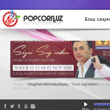
Бош саҳи
Ulug'bek Rahmatullayev - "Sizni sog'indim"
Play
O'zbegim T