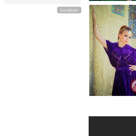
Батафсил