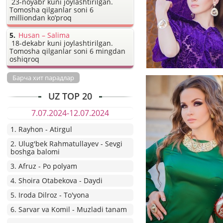
23-noyabr kuni joylashtirilgan.
Tomosha qilganlar soni 6
milliondan ko’proq
Husan – Salima
18-dekabr kuni joylashtirilgan.
Tomosha qilganlar soni 6 mingdan
oshiqroq
Барча хит парадлар
UZ TOP 20
7.07.2024-12.07.2024
1. Rayhon - Atirgul
2. Ulug'bek Rahmatullayev - Sevgi
boshga balomi
3. Afruz - Po polyam
4. Shoira Otabekova - Daydi
5. Iroda Dilroz - To'yona
6. Sarvar va Komil - Muzladi tanam