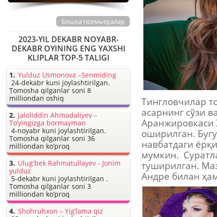
Бошқа премьералар
2023-YIL DEKABR NOYABR-
DEKABR OYINING ENG YAXSHI
KLIPLAR TOP-5 TALIGI
Yulduz Usmonova –Senmiding
24-dekabr kuni joylashtirilgan.
Tomosha qilganlar soni 8
milliondan oshiq
Тингловчилар т
асарнинг сўзи в
Jaloliddin Ahmadaliyev –
Аранжировкаси 
To’yingizga bormayman
4-noyabr kuni joylashtirilgan.
оширилган. Бугу
Tomosha qilganlar soni 36
навбатдаги ёрқ
milliondan ko’proq
мумкин. Суратл
Ulug'bek Rahmatullayev - Jonim
туширилган. Ма
yulduz
Андре билан ҳам
5-dekabr kuni joylashtirilgan .
Tomosha qilganlar soni 3
milliondan ko’proq
Shohruhxon – Yig’lama qiz