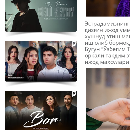
Эстрадамизнинг 
қизғин ижод ум
хушнуд этиш мақ
иш олиб бормоқд
Бугун “Ўзбегим 
орқали тақдим э
ижод маҳсулари