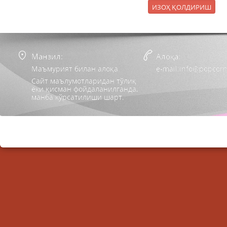
Манзил:
Алоқа:
Маъмурият билан алоқа
e-mail:info@popcorn
Сайт маълумотларидан тўлиқ
ёки қисман фойдаланилганда,
манба кўрсатилиши шарт.