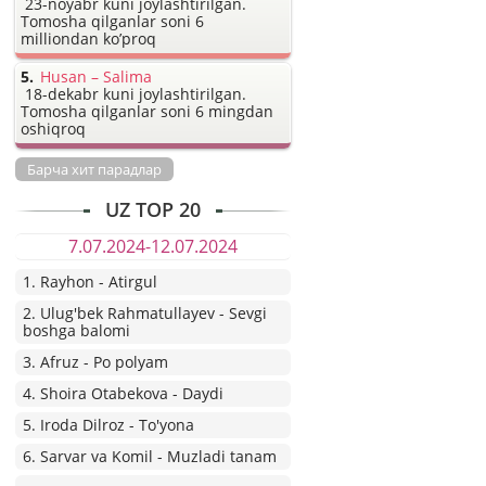
23-noyabr kuni joylashtirilgan.
Tomosha qilganlar soni 6
milliondan ko’proq
Husan – Salima
18-dekabr kuni joylashtirilgan.
Tomosha qilganlar soni 6 mingdan
oshiqroq
Барча хит парадлар
UZ TOP 20
7.07.2024-12.07.2024
1. Rayhon - Atirgul
2. Ulug'bek Rahmatullayev - Sevgi
boshga balomi
3. Afruz - Po polyam
4. Shoira Otabekova - Daydi
5. Iroda Dilroz - To'yona
6. Sarvar va Komil - Muzladi tanam