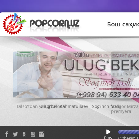
Бош саҳи
Ulug‘bek Rahmatullaev - Sog‘inch fasli
Play
O'zbegim T