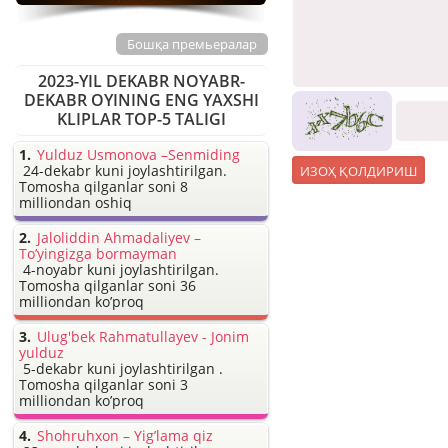
Бошқа премьералар
2023-YIL DEKABR NOYABR-
DEKABR OYINING ENG YAXSHI
KLIPLAR TOP-5 TALIGI
Yulduz Usmonova –Senmiding
24-dekabr kuni joylashtirilgan.
Tomosha qilganlar soni 8
milliondan oshiq
Jaloliddin Ahmadaliyev –
To’yingizga bormayman
4-noyabr kuni joylashtirilgan.
Tomosha qilganlar soni 36
milliondan ko’proq
Ulug'bek Rahmatullayev - Jonim
yulduz
5-dekabr kuni joylashtirilgan .
Tomosha qilganlar soni 3
milliondan ko’proq
Shohruhxon – Yig’lama qiz