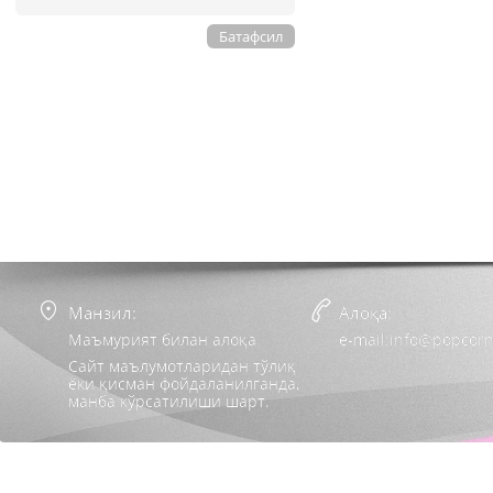
Батафсил
Манзил:
Алоқа:
Маъмурият билан алоқа
e-mail:info@popcorn
Сайт маълумотларидан тўлиқ
ёки қисман фойдаланилганда,
манба кўрсатилиши шарт.