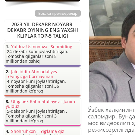
Бошқа премьералар
2023-YIL DEKABR NOYABR-
DEKABR OYINING ENG YAXSHI
KLIPLAR TOP-5 TALIGI
Yulduz Usmonova –Senmiding
24-dekabr kuni joylashtirilgan.
Tomosha qilganlar soni 8
milliondan oshiq
Jaloliddin Ahmadaliyev –
To’yingizga bormayman
4-noyabr kuni joylashtirilgan.
Tomosha qilganlar soni 36
milliondan ko’proq
Ulug'bek Rahmatullayev - Jonim
yulduz
Ўзбек халқининг
5-dekabr kuni joylashtirilgan .
саломдир. Бунда
Tomosha qilganlar soni 3
milliondan ko’proq
мос видеоклип 
режиссёрлигида
Shohruhxon – Yig’lama qiz