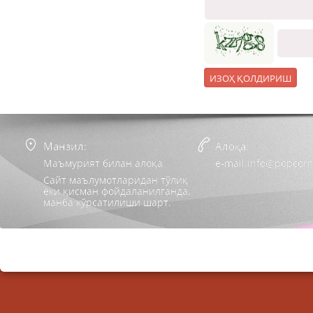
Манзил:
Алоқа:
Маъмурият билан алоқа
e-mail:info@popcorn
Сайт маълумотларидан тўлиқ
ёки қисман фойдаланилганда,
манба кўрсатилиши шарт.