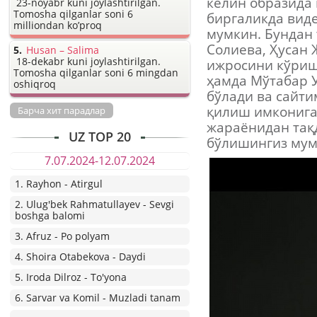
келин образида 
23-noyabr kuni joylashtirilgan.
Tomosha qilganlar soni 6
биргаликда вид
milliondan ko’proq
мумкин. Бундан
Солиева, Ҳусан
Husan – Salima
18-dekabr kuni joylashtirilgan.
ижросини кўриш
Tomosha qilganlar soni 6 mingdan
ҳамда Мўтабар У
oshiqroq
бўлади ва сайт
қилиш имконига 
Барча хит парадлар
жараёнидан тақ
UZ TOP 20
бўлишингиз мум
7.07.2024-12.07.2024
1. Rayhon - Atirgul
2. Ulug'bek Rahmatullayev - Sevgi
boshga balomi
3. Afruz - Po polyam
4. Shoira Otabekova - Daydi
5. Iroda Dilroz - To'yona
6. Sarvar va Komil - Muzladi tanam