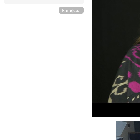
Батафсил