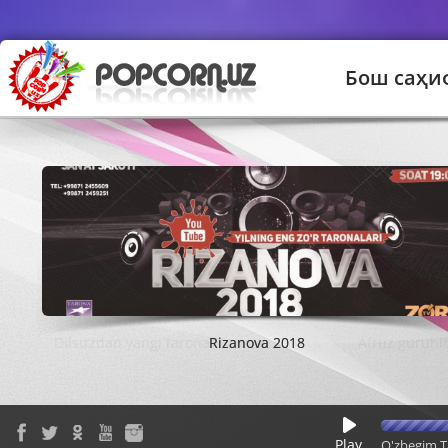
Бош саҳи
Rizanova 2018
Play
O'zbegim T