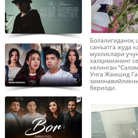
Болалигиданоқ ш
санъатга жуда к
мухлислари учун
халқимизнинг с
келинган “Салом
Унга Жамшид Га
замонавийликни
берилди.