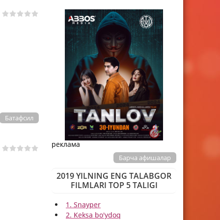
Батафсил
реклама
Барча афишалар
2019 YILNING ENG TALABGOR
FILMLARI TOP 5 TALIGI
1. Snayper
2. Keksa bo'ydoq