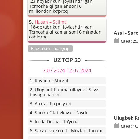
23-noyabr kuni joylashtirilgan.
Tomosha qilganlar soni 6
milliondan ko’proq
Husan – Salima
18-dekabr kuni joylashtirilgan.
Tomosha qilganlar soni 6 mingdan
Asal - Sar
oshiqroq
Сана: 25.
Барча хит парадлар
UZ TOP 20
7.07.2024-12.07.2024
1. Rayhon - Atirgul
2. Ulug'bek Rahmatullayev - Sevgi
boshga balomi
3. Afruz - Po polyam
4. Shoira Otabekova - Daydi
Ulugbek R
5. Iroda Dilroz - To'yona
Сана: 16.
6. Sarvar va Komil - Muzladi tanam