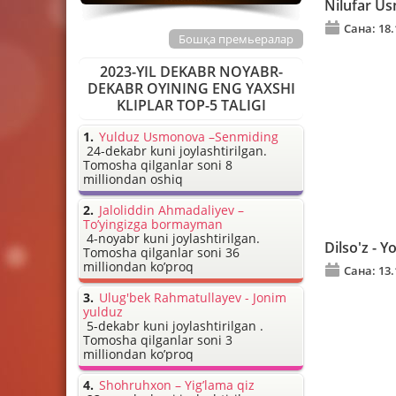
Nilufar U
Сана: 18.
Бошқа премьералар
2023-YIL DEKABR NOYABR-
DEKABR OYINING ENG YAXSHI
KLIPLAR TOP-5 TALIGI
Yulduz Usmonova –Senmiding
24-dekabr kuni joylashtirilgan.
Tomosha qilganlar soni 8
milliondan oshiq
Jaloliddin Ahmadaliyev –
To’yingizga bormayman
4-noyabr kuni joylashtirilgan.
Dilso'z - 
Tomosha qilganlar soni 36
milliondan ko’proq
Сана: 13.
Ulug'bek Rahmatullayev - Jonim
yulduz
5-dekabr kuni joylashtirilgan .
Tomosha qilganlar soni 3
milliondan ko’proq
Shohruhxon – Yig’lama qiz