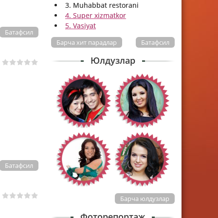
3. Muhabbat restorani
4. Super xizmatkor
5. Vasiyat
Батафсил
Барча хит парадлар
Батафсил
Юлдузлар
Батафсил
Барча юлдузлар
Фоторепортаж