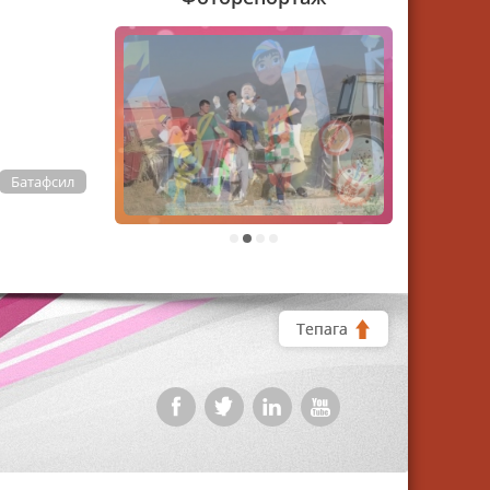
Батафсил
1
2
3
4
Тепага