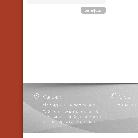
Батафсил
Манзил:
Алоқа:
Маъмурият билан алоқа
e-mail:i
Сайт маълумотларидан тўлиқ
ёки қисман фойдаланилганда,
манба кўрсатилиши шарт.