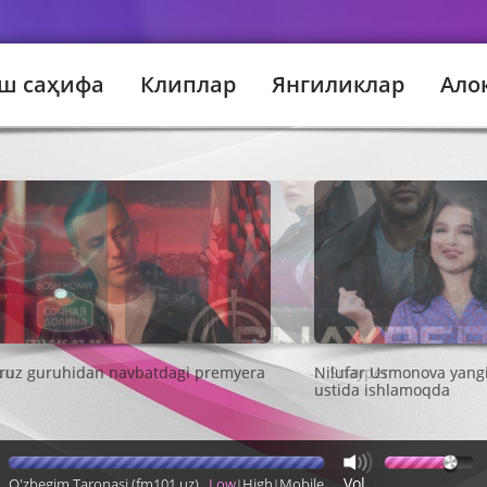
ш саҳифа
Клиплар
Янгиликлар
Ало
un
Snayper
Vol
O'zbegim Taronasi (fm101.uz)
Low
High
Mobile