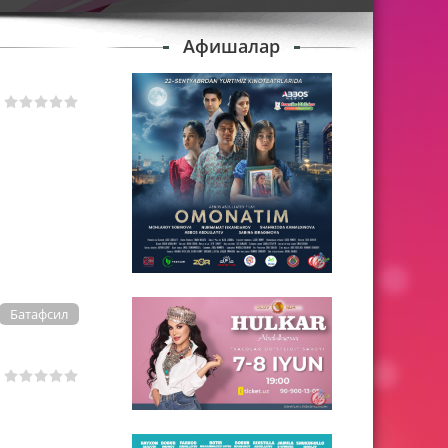
Афишалар
Батафсил