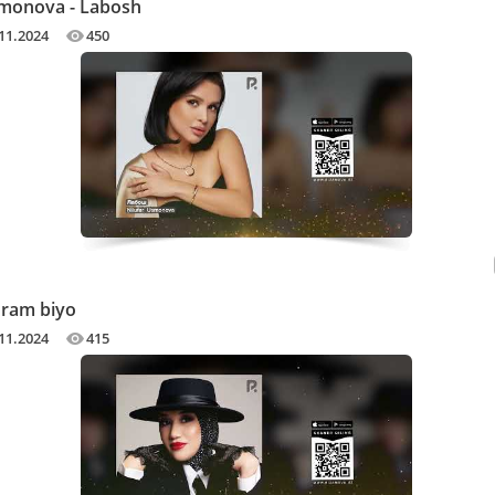
smonova - Labosh
11.2024
450
Yoram biyo
11.2024
415