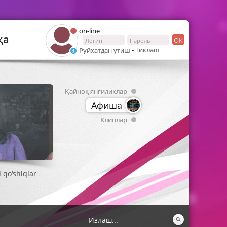
on-line
қа
ОК
-
Тиклаш
Руйхатдан утиш
Қайноқ янгиликлар
Афиша
Клиплар