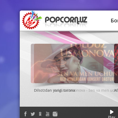
Бо
Yulduz Usmonova - Sen va men uch
Play