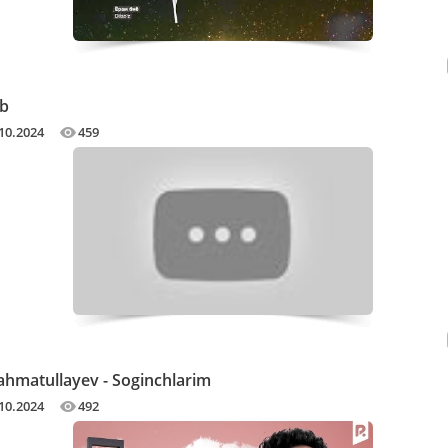
ob
10.2024
459
ahmatullayev - Soginchlarim
10.2024
492