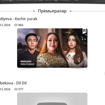
Премьералар
diyeva - Kechir yurak
12.2024
864
bekova - Dil Dil
12.2024
577