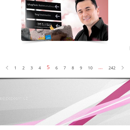
5
...
1
2
3
4
6
7
8
9
10
242
nfo@popcorn.uz