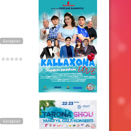
Батафсил
Батафсил