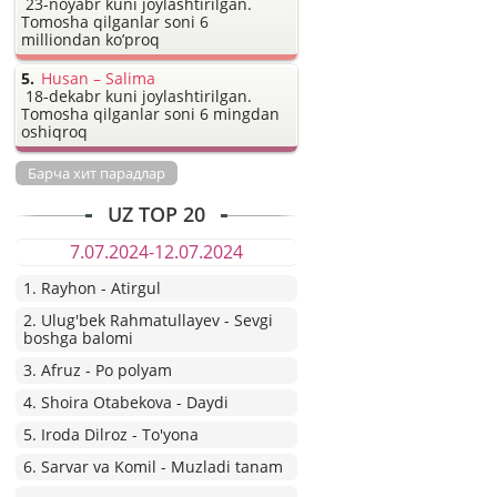
23-noyabr kuni joylashtirilgan.
Tomosha qilganlar soni 6
milliondan ko’proq
Husan – Salima
18-dekabr kuni joylashtirilgan.
Tomosha qilganlar soni 6 mingdan
oshiqroq
Барча хит парадлар
UZ TOP 20
7.07.2024-12.07.2024
1. Rayhon - Atirgul
2. Ulug'bek Rahmatullayev - Sevgi
boshga balomi
3. Afruz - Po polyam
4. Shoira Otabekova - Daydi
5. Iroda Dilroz - To'yona
6. Sarvar va Komil - Muzladi tanam