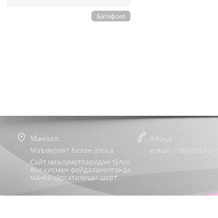
Батафсил
Манзил:
Алоқа:
Маъмурият билан алоқа
e-mail:info@popcorn
Сайт маълумотларидан тўлиқ
ёки қисман фойдаланилганда,
манба кўрсатилиши шарт.