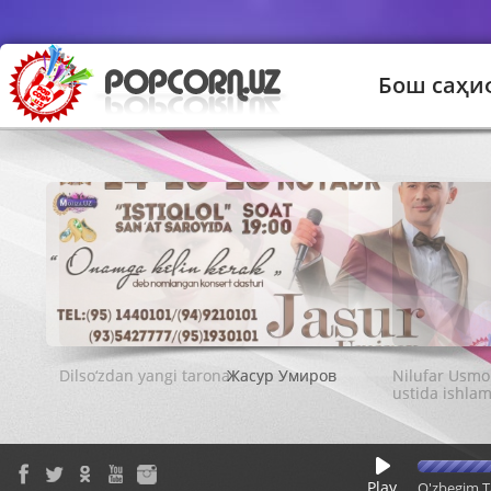
Бош саҳи
Жасур Умиров
Play
O'zbegim T