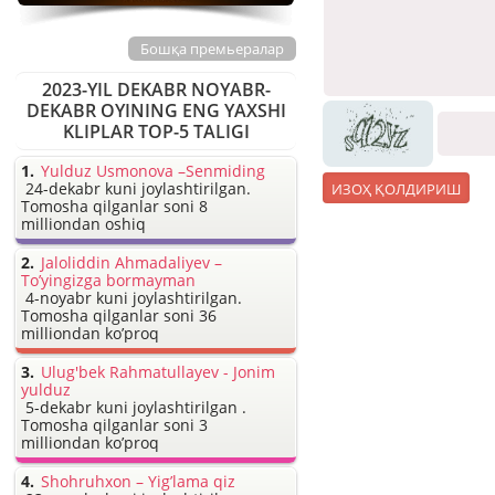
Бошқа премьералар
2023-YIL DEKABR NOYABR-
DEKABR OYINING ENG YAXSHI
KLIPLAR TOP-5 TALIGI
Yulduz Usmonova –Senmiding
24-dekabr kuni joylashtirilgan.
Tomosha qilganlar soni 8
milliondan oshiq
Jaloliddin Ahmadaliyev –
To’yingizga bormayman
4-noyabr kuni joylashtirilgan.
Tomosha qilganlar soni 36
milliondan ko’proq
Ulug'bek Rahmatullayev - Jonim
yulduz
5-dekabr kuni joylashtirilgan .
Tomosha qilganlar soni 3
milliondan ko’proq
Shohruhxon – Yig’lama qiz