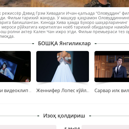
 режиссёр Дэвид Грэм Хивадаги Ичан-қалъада “Оловуддин” фи
лди. Фильм тарихий жанрда. У машҳур қаҳрамон Оловуддиннинг
арига бағишланган. Кинода Хива ҳамда Бухоро шаҳарларинин
 мероси рўйхатига киритилган ноёб тарихий обидалари намой
Бош ролни актер Кален Чан ижро этди. Фильм премьераси тез о
лмоқда.
БОШҚА Янгиликлар
Зиёда янги видеоклип тасвирга олдирди
Женнифер Лопес кўйлаги билан барчани ҳайратга солди
Изоҳ қолдириш
E-Mail:
*