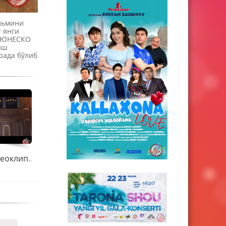
льмини
 янги
г ЮНЕСКО
иш
рада бўлиб
Сарвар илк вилеоклипини суратга олдирди