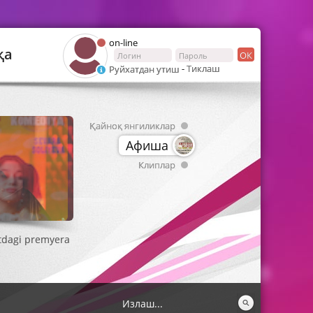
on-line
қа
ОК
-
Тиклаш
Руйхатдан утиш
Қайноқ янгиликлар
Афиша
Клиплар