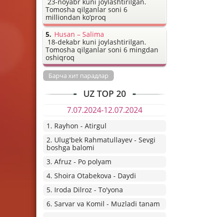
23-noyabr kuni joylashtirilgan.
Tomosha qilganlar soni 6
milliondan ko’proq
Husan – Salima
18-dekabr kuni joylashtirilgan.
Tomosha qilganlar soni 6 mingdan
oshiqroq
Барча хит парадлар
UZ TOP 20
7.07.2024-12.07.2024
1. Rayhon - Atirgul
2. Ulug'bek Rahmatullayev - Sevgi
boshga balomi
3. Afruz - Po polyam
4. Shoira Otabekova - Daydi
5. Iroda Dilroz - To'yona
6. Sarvar va Komil - Muzladi tanam