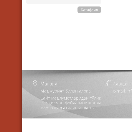
Батафсил
Манзил:
Алоқа:
Маъмурият билан алоқа
e-mail:i
Сайт маълумотларидан тўлиқ
ёки қисман фойдаланилганда,
манба кўрсатилиши шарт.