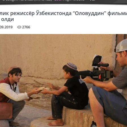
лик режиссёр Ўзбекистонда “Оловуддин” фильм
 олди
09.2019
2766