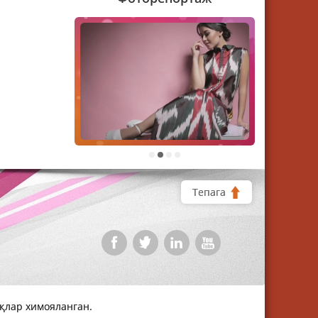
1
2
3
4
Тепага
уқлар химояланган.