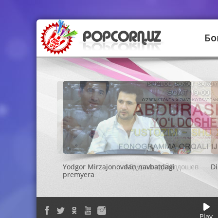
Бо
Абдурашид Йўлдошев
Play