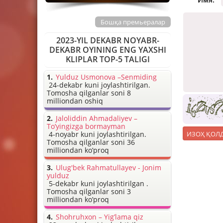
Бошқа премьералар
2023-YIL DEKABR NOYABR-
DEKABR OYINING ENG YAXSHI
KLIPLAR TOP-5 TALIGI
Yulduz Usmonova –Senmiding
24-dekabr kuni joylashtirilgan.
Tomosha qilganlar soni 8
milliondan oshiq
Jaloliddin Ahmadaliyev –
To’yingizga bormayman
4-noyabr kuni joylashtirilgan.
Tomosha qilganlar soni 36
milliondan ko’proq
Ulug'bek Rahmatullayev - Jonim
yulduz
5-dekabr kuni joylashtirilgan .
Tomosha qilganlar soni 3
milliondan ko’proq
Shohruhxon – Yig’lama qiz