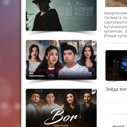
Америкалик
тасвирга о
саргузаштл
Бутунжаҳон
қилинган. 
ўтиши кути
Имя:
*