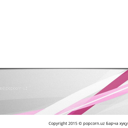
nfo@popcorn.uz
Copyright 2015 © popcorn.uz Барча хуқ