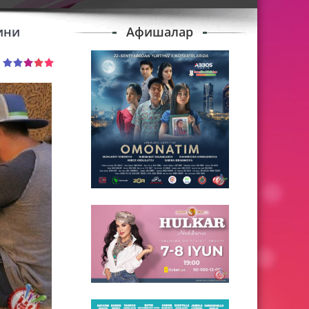
ини
Афишалар