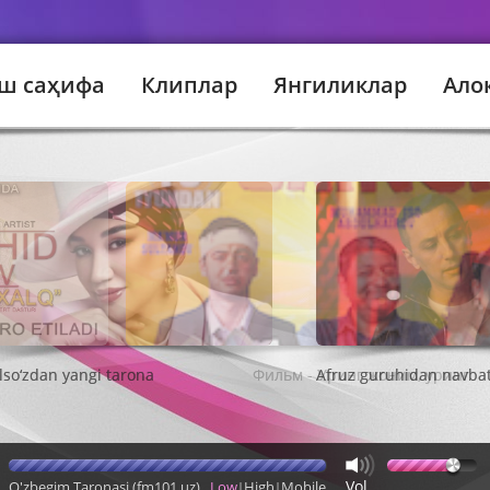
ш саҳифа
Клиплар
Янгиликлар
Ало
Фильм - Уринг жоним, уринг
Vol
O'zbegim Taronasi (fm101.uz)
Low
High
Mobile