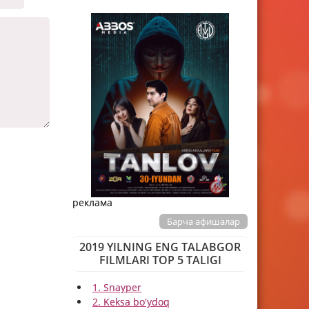
реклама
Барча афишалар
2019 YILNING ENG TALABGOR
FILMLARI TOP 5 TALIGI
1. Snayper
2. Keksa bo'ydoq