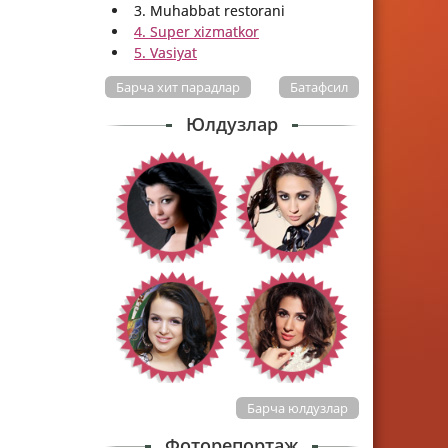
3. Muhabbat restorani
4. Super xizmatkor
5. Vasiyat
Барча хит парадлар
Батафсил
Юлдузлар
Барча юлдузлар
Фоторепортаж