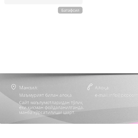
Батафсил
Манзил:
Алоқа:
Маъмурият билан алоқа
e-mail:info@popcorn
Сайт маълумотларидан тўлиқ
ёки қисман фойдаланилганда,
манба кўрсатилиши шарт.