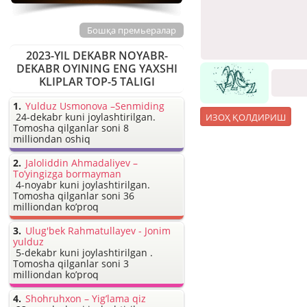
Бошқа премьералар
2023-YIL DEKABR NOYABR-
DEKABR OYINING ENG YAXSHI
KLIPLAR TOP-5 TALIGI
Yulduz Usmonova –Senmiding
24-dekabr kuni joylashtirilgan.
Tomosha qilganlar soni 8
milliondan oshiq
Jaloliddin Ahmadaliyev –
To’yingizga bormayman
4-noyabr kuni joylashtirilgan.
Tomosha qilganlar soni 36
milliondan ko’proq
Ulug'bek Rahmatullayev - Jonim
yulduz
5-dekabr kuni joylashtirilgan .
Tomosha qilganlar soni 3
milliondan ko’proq
Shohruhxon – Yig’lama qiz