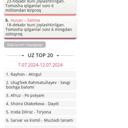
23-noyabr kuni joylashtirilgan.
Tomosha qilganlar soni 6
milliondan ko’proq
Husan – Salima
18-dekabr kuni joylashtirilgan.
Tomosha qilganlar soni 6 mingdan
oshiqroq
Барча хит парадлар
UZ TOP 20
7.07.2024-12.07.2024
1. Rayhon - Atirgul
2. Ulug'bek Rahmatullayev - Sevgi
boshga balomi
3. Afruz - Po polyam
4. Shoira Otabekova - Daydi
5. Iroda Dilroz - To'yona
6. Sarvar va Komil - Muzladi tanam