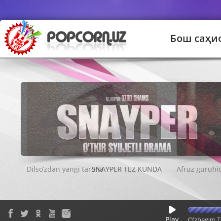
Бош саҳи
SNAYPER TEZ KUNDA
Play
O'zbegim T