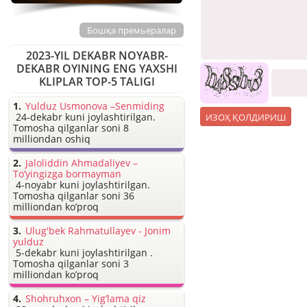
Бошқа премьералар
2023-YIL DEKABR NOYABR-
DEKABR OYINING ENG YAXSHI
KLIPLAR TOP-5 TALIGI
Yulduz Usmonova –Senmiding
24-dekabr kuni joylashtirilgan.
Tomosha qilganlar soni 8
milliondan oshiq
Jaloliddin Ahmadaliyev –
To’yingizga bormayman
4-noyabr kuni joylashtirilgan.
Tomosha qilganlar soni 36
milliondan ko’proq
Ulug'bek Rahmatullayev - Jonim
yulduz
5-dekabr kuni joylashtirilgan .
Tomosha qilganlar soni 3
milliondan ko’proq
Shohruhxon – Yig’lama qiz