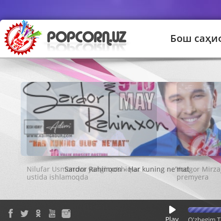
Бош саҳи
Sardor Rahimxon - Har kuning ne'mat
Play
O'zbegim T