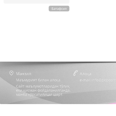
Батафсил
Манзил:
Алоқа:
Маъмурият билан алоқа
e-mail:info@popcorn
Сайт маълумотларидан тўлиқ
ёки қисман фойдаланилганда,
манба кўрсатилиши шарт.