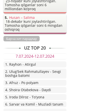
23-noyabr kuni joylashtirilgan.
Tomosha qilganlar soni 6
milliondan ko’proq
Husan – Salima
18-dekabr kuni joylashtirilgan.
Tomosha qilganlar soni 6 mingdan
oshiqroq
Барча хит парадлар
UZ TOP 20
7.07.2024-12.07.2024
1. Rayhon - Atirgul
2. Ulug'bek Rahmatullayev - Sevgi
boshga balomi
3. Afruz - Po polyam
4. Shoira Otabekova - Daydi
5. Iroda Dilroz - To'yona
6. Sarvar va Komil - Muzladi tanam