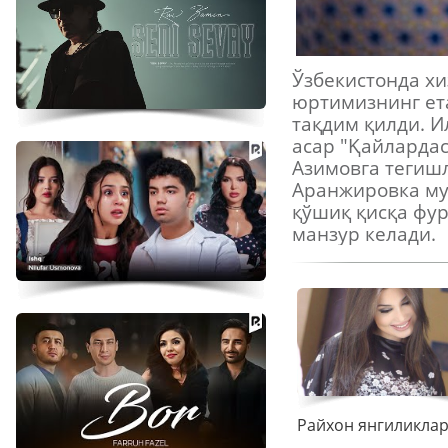
Ўзбекистонда х
юртимизнинг ет
тақдим қилди. 
асар "Қайлардас
Азимовга тегишл
Аранжировка му
қўшиқ қисқа фур
манзур келади.