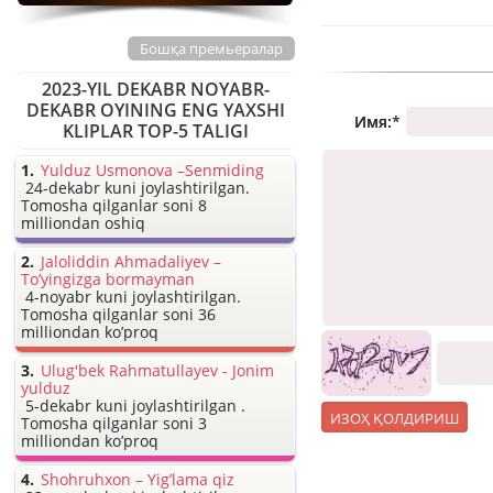
Бошқа премьералар
2023-YIL DEKABR NOYABR-
DEKABR OYINING ENG YAXSHI
Имя:
*
KLIPLAR TOP-5 TALIGI
Yulduz Usmonova –Senmiding
24-dekabr kuni joylashtirilgan.
Tomosha qilganlar soni 8
milliondan oshiq
Jaloliddin Ahmadaliyev –
To’yingizga bormayman
4-noyabr kuni joylashtirilgan.
Tomosha qilganlar soni 36
milliondan ko’proq
Ulug'bek Rahmatullayev - Jonim
yulduz
5-dekabr kuni joylashtirilgan .
Tomosha qilganlar soni 3
milliondan ko’proq
Shohruhxon – Yig’lama qiz