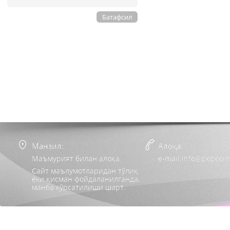
Батафсил
Манзил:
Алоқа:
Маъмурият билан алоқа
e-mail:info@popcorn
Сайт маълумотларидан тўлиқ
ёки қисман фойдаланилганда,
манба кўрсатилиши шарт.