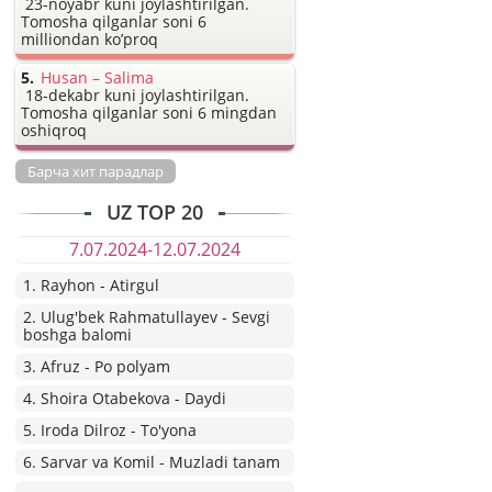
23-noyabr kuni joylashtirilgan.
Tomosha qilganlar soni 6
milliondan ko’proq
Husan – Salima
18-dekabr kuni joylashtirilgan.
Tomosha qilganlar soni 6 mingdan
oshiqroq
Барча хит парадлар
UZ TOP 20
7.07.2024-12.07.2024
1. Rayhon - Atirgul
2. Ulug'bek Rahmatullayev - Sevgi
boshga balomi
3. Afruz - Po polyam
4. Shoira Otabekova - Daydi
5. Iroda Dilroz - To'yona
6. Sarvar va Komil - Muzladi tanam