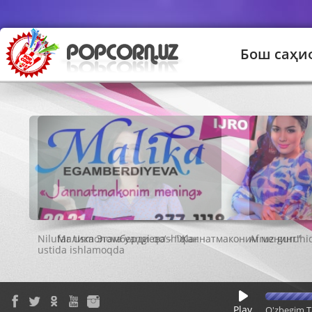
Бош саҳи
Малика Эгамбердиева - "Жаннатмаконим менинг"
Play
O'zbegim T