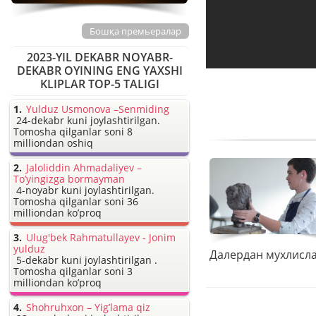
Бошқа премьералар
2023-YIL DEKABR NOYABR-
DEKABR OYINING ENG YAXSHI
KLIPLAR TOP-5 TALIGI
Yulduz Usmonova –Senmiding
24-dekabr kuni joylashtirilgan.
Tomosha qilganlar soni 8
milliondan oshiq
Jaloliddin Ahmadaliyev –
To’yingizga bormayman
4-noyabr kuni joylashtirilgan.
Tomosha qilganlar soni 36
milliondan ko’proq
Ulug'bek Rahmatullayev - Jonim
yulduz
5-dekabr kuni joylashtirilgan .
Tomosha qilganlar soni 3
milliondan ko’proq
Shohruhxon – Yig’lama qiz