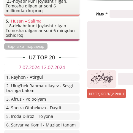
23-noyabr kuni joylashtirilgan.
Tomosha qilganlar soni 6
milliondan ko’proq
Имя:
*
Husan – Salima
18-dekabr kuni joylashtirilgan.
Tomosha qilganlar soni 6 mingdan
oshiqroq
Барча хит парадлар
UZ TOP 20
7.07.2024-12.07.2024
1. Rayhon - Atirgul
2. Ulug'bek Rahmatullayev - Sevgi
boshga balomi
3. Afruz - Po polyam
4. Shoira Otabekova - Daydi
5. Iroda Dilroz - To'yona
6. Sarvar va Komil - Muzladi tanam