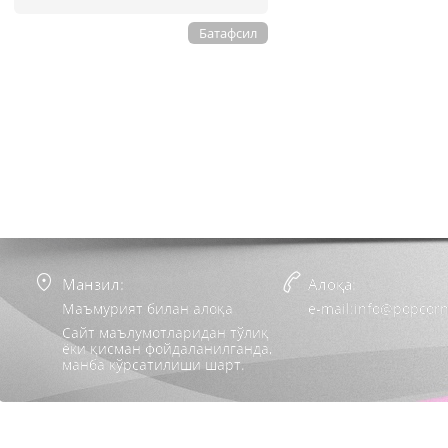
Батафсил
Манзил:
Алоқа:
Маъмурият билан алоқа
e-mail:info@popcorn
Сайт маълумотларидан тўлиқ
ёки қисман фойдаланилганда,
манба кўрсатилиши шарт.