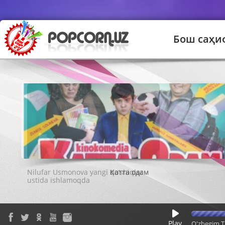
Бош саҳи
Катта одам
Play
O'zbegim T