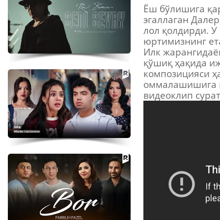
Ёш бўлишига қа
эгаллаган Далер
лол қолдирди. У
юртимизнинг ет
Илк жарангидаё
қўшиқ ҳақида и
композицияси ҳ
оммалашишига ка
видеоклип сура