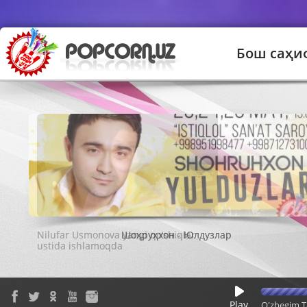
Бош саҳи
Шоҳруҳхон - Юлдузлар
Play
O'zbegim T