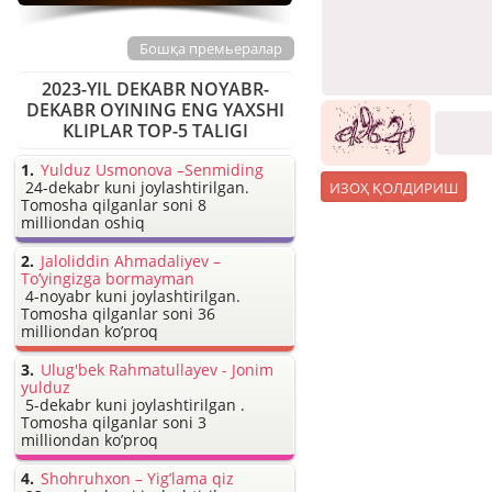
Бошқа премьералар
2023-YIL DEKABR NOYABR-
DEKABR OYINING ENG YAXSHI
KLIPLAR TOP-5 TALIGI
Yulduz Usmonova –Senmiding
24-dekabr kuni joylashtirilgan.
Tomosha qilganlar soni 8
milliondan oshiq
Jaloliddin Ahmadaliyev –
To’yingizga bormayman
4-noyabr kuni joylashtirilgan.
Tomosha qilganlar soni 36
milliondan ko’proq
Ulug'bek Rahmatullayev - Jonim
yulduz
5-dekabr kuni joylashtirilgan .
Tomosha qilganlar soni 3
milliondan ko’proq
Shohruhxon – Yig’lama qiz