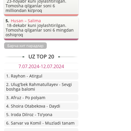
23-noyabr kuni joylashtirilgan.
Tomosha qilganlar soni 6
milliondan ko’proq
Husan – Salima
18-dekabr kuni joylashtirilgan.
Tomosha qilganlar soni 6 mingdan
oshiqroq
Барча хит парадлар
UZ TOP 20
7.07.2024-12.07.2024
1. Rayhon - Atirgul
2. Ulug'bek Rahmatullayev - Sevgi
boshga balomi
3. Afruz - Po polyam
4. Shoira Otabekova - Daydi
5. Iroda Dilroz - To'yona
6. Sarvar va Komil - Muzladi tanam