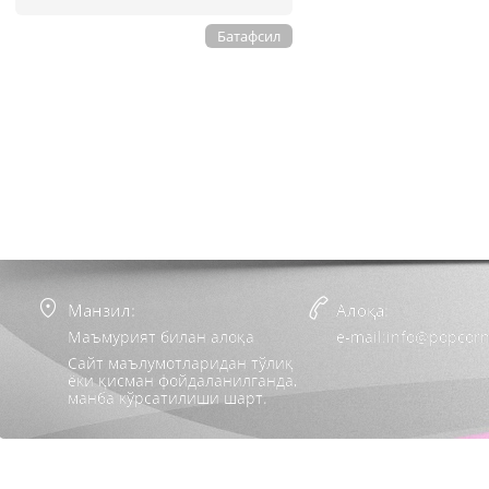
Батафсил
Манзил:
Алоқа:
Маъмурият билан алоқа
e-mail:info@popcorn
Сайт маълумотларидан тўлиқ
ёки қисман фойдаланилганда,
манба кўрсатилиши шарт.