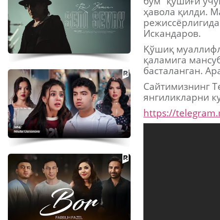
бум” қўшиғи уч
ҳавола қилди. 
режиссёрлигида
Искандаров.
Қўшиқ муаллифл
қаламига мансу
басталанган. Ар
Сайтимизнинг Te
янгиликларни ку
https://telegram