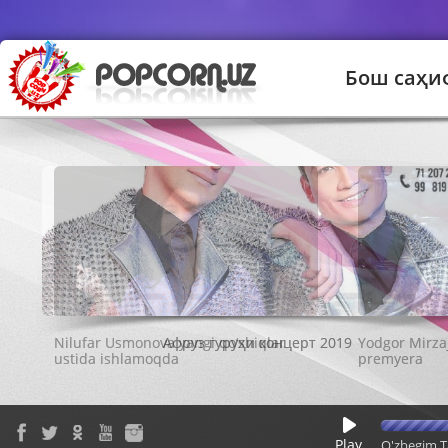
Бош саҳи
Афруз гуруҳи концерт 2019
Play
O'zbegim T