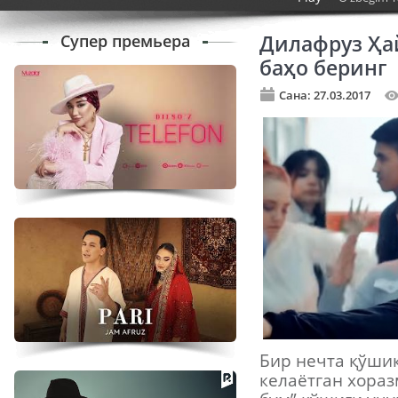
Супер премьера
Дилафруз Ҳа
баҳо беринг
Сана: 27.03.2017
Бир нечта қўши
келаётган хораз