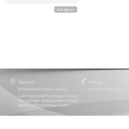
Батафсил
Манзил:
Алоқа:
Маъмурият билан алоқа
e-mail:info@popcorn
Сайт маълумотларидан тўлиқ
ёки қисман фойдаланилганда,
манба кўрсатилиши шарт.