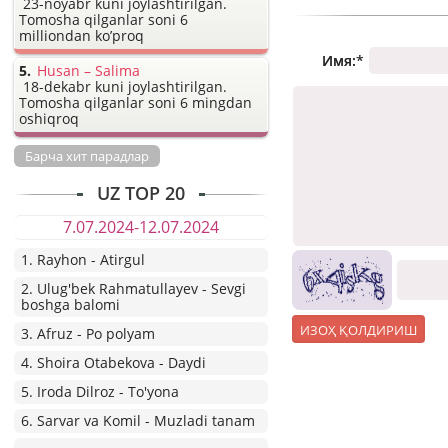
23-noyabr kuni joylashtirilgan.
Tomosha qilganlar soni 6
milliondan ko’proq
Имя:
*
Husan – Salima
18-dekabr kuni joylashtirilgan.
Tomosha qilganlar soni 6 mingdan
oshiqroq
Барча хит парадлар
UZ TOP 20
7.07.2024-12.07.2024
1. Rayhon - Atirgul
2. Ulug'bek Rahmatullayev - Sevgi
boshga balomi
3. Afruz - Po polyam
4. Shoira Otabekova - Daydi
5. Iroda Dilroz - To'yona
6. Sarvar va Komil - Muzladi tanam