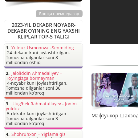
Бошқа премьералар
2023-YIL DEKABR NOYABR-
DEKABR OYINING ENG YAXSHI
KLIPLAR TOP-5 TALIGI
Yulduz Usmonova –Senmiding
24-dekabr kuni joylashtirilgan.
Tomosha qilganlar soni 8
milliondan oshiq
Jaloliddin Ahmadaliyev –
To’yingizga bormayman
4-noyabr kuni joylashtirilgan.
Tomosha qilganlar soni 36
milliondan ko’proq
Ulug'bek Rahmatullayev - Jonim
yulduz
5-dekabr kuni joylashtirilgan .
Tomosha qilganlar soni 3
milliondan ko’proq
Shohruhxon – Yig’lama qiz