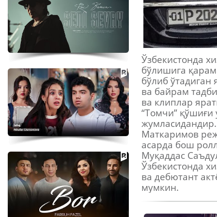
Ўзбекистонда хи
бўлишига қарама
бўлиб ўтадиган 
ва байрам тадб
ва клиплар ярат
“Томчи” қўшиғи
жумласидандир.
Маткаримов реж
асарда бош рол
Муқаддас Саъду
Ўзбекистонда хи
ва дебютант ак
мумкин.