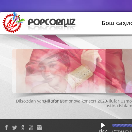
Бош саҳи
Nilufar Usmonova konsert 2023
Play
O'zbegim T