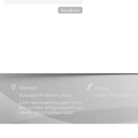
Батафсил
Манзил:
Алоқа:
Маъмурият билан алоқа
e-mail:info@popcorn
Сайт маълумотларидан тўлиқ
ёки қисман фойдаланилганда,
манба кўрсатилиши шарт.