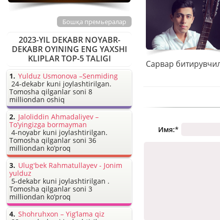
Бошқа премьералар
2023-YIL DEKABR NOYABR-
DEKABR OYINING ENG YAXSHI
KLIPLAR TOP-5 TALIGI
Yulduz Usmonova –Senmiding
24-dekabr kuni joylashtirilgan.
Tomosha qilganlar soni 8
milliondan oshiq
Jaloliddin Ahmadaliyev –
To’yingizga bormayman
Имя:
*
4-noyabr kuni joylashtirilgan.
Tomosha qilganlar soni 36
milliondan ko’proq
Ulug'bek Rahmatullayev - Jonim
yulduz
5-dekabr kuni joylashtirilgan .
Tomosha qilganlar soni 3
milliondan ko’proq
Shohruhxon – Yig’lama qiz