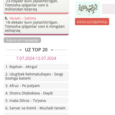
23-noyabr kuni joylashtirilgan.
Tomosha qilganlar soni 6
milliondan ko’proq
Husan – Salima
18-dekabr kuni joylashtirilgan.
Tomosha qilganlar soni 6 mingdan
oshiqroq
Барча хит парадлар
UZ TOP 20
7.07.2024-12.07.2024
1. Rayhon - Atirgul
2. Ulug'bek Rahmatullayev - Sevgi
boshga balomi
3. Afruz - Po polyam
4. Shoira Otabekova - Daydi
5. Iroda Dilroz - To'yona
6. Sarvar va Komil - Muzladi tanam