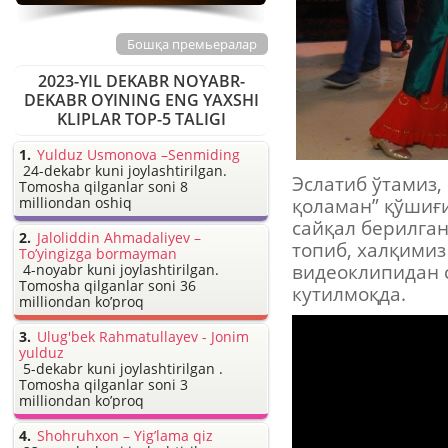
Бошқа премьералар
2023-YIL DEKABR NOYABR-
DEKABR OYINING ENG YAXSHI
KLIPLAR TOP-5 TALIGI
Yulduz Usmonova –Senmiding
24-dekabr kuni joylashtirilgan.
Эслатиб ўтамиз,
Tomosha qilganlar soni 8
milliondan oshiq
қоламан” қўшиғ
сайқал берилган
Jaloliddin Ahmadaliyev –
топиб, халқими
To’yingizga bormayman
видеоклипидан 
4-noyabr kuni joylashtirilgan.
Tomosha qilganlar soni 36
кутилмоқда.
milliondan ko’proq
Ulug'bek Rahmatullayev - Jonim
yulduz
5-dekabr kuni joylashtirilgan .
Tomosha qilganlar soni 3
milliondan ko’proq
Shohruhxon – Yig’lama qiz