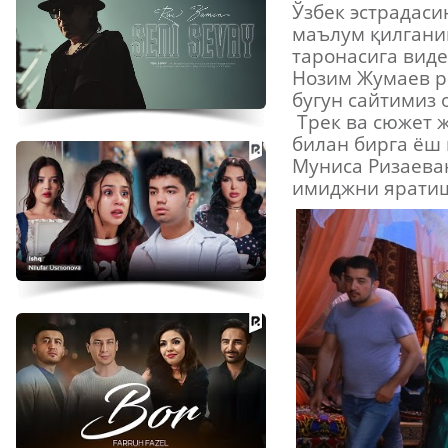
Ўзбек эстрадаси
маълум қилгани
таронасига виде
Нозим Жумаев р
бугун сайтимиз 
Трек ва сюжет 
билан бирга ёш 
Муниса Ризаеван
имиджни яратиш