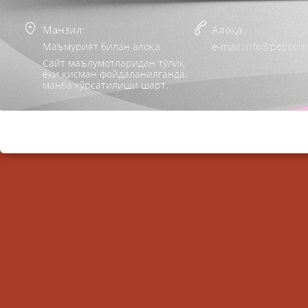
Манзил:
Алоқа:
Маъмурият билан алоқа
e-mail:info@popcorn
Сайт маълумотларидан тўлиқ
ёки қисман фойдаланилганда,
манба кўрсатилиши шарт.