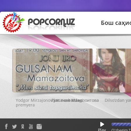
Бош саҳи
Гулсанам Мамазоитова
Play
O'zbegim T