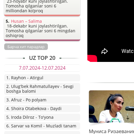
23-noyabr kuni joylashtirilgan.
Tomosha qilganlar soni 6
milliondan ko’proq
Husan – Salima
18-dekabr kuni joylashtirilgan.
Tomosha qilganlar soni 6 mingdan
oshiqroq
Барча хит парадлар
UZ TOP 20
7.07.2024-12.07.2024
1. Rayhon - Atirgul
2. Ulug'bek Rahmatullayev - Sevgi
boshga balomi
3. Afruz - Po polyam
4. Shoira Otabekova - Daydi
5. Iroda Dilroz - To'yona
6. Sarvar va Komil - Muzladi tanam