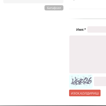
Батафсил
Имя:
*