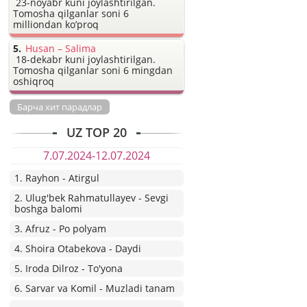
23-noyabr kuni joylashtirilgan.
Tomosha qilganlar soni 6
milliondan ko’proq
Husan – Salima
18-dekabr kuni joylashtirilgan.
Tomosha qilganlar soni 6 mingdan
oshiqroq
Барча хит парадлар
UZ TOP 20
7.07.2024-12.07.2024
1. Rayhon - Atirgul
2. Ulug'bek Rahmatullayev - Sevgi
boshga balomi
3. Afruz - Po polyam
4. Shoira Otabekova - Daydi
5. Iroda Dilroz - To'yona
6. Sarvar va Komil - Muzladi tanam