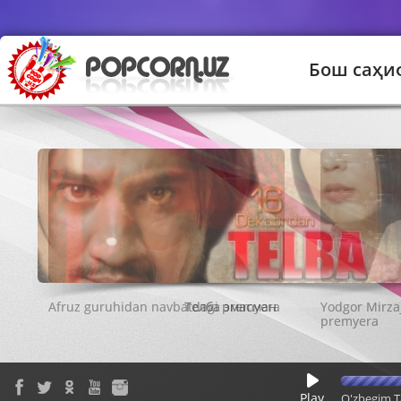
Бош саҳи
Телба эмасман
Play
O'zbegim T