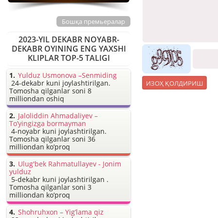
Бошқа премьералар
2023-YIL DEKABR NOYABR-
DEKABR OYINING ENG YAXSHI
KLIPLAR TOP-5 TALIGI
Yulduz Usmonova –Senmiding
24-dekabr kuni joylashtirilgan.
Tomosha qilganlar soni 8
milliondan oshiq
Jaloliddin Ahmadaliyev –
To’yingizga bormayman
4-noyabr kuni joylashtirilgan.
Tomosha qilganlar soni 36
milliondan ko’proq
Ulug'bek Rahmatullayev - Jonim
yulduz
5-dekabr kuni joylashtirilgan .
Tomosha qilganlar soni 3
milliondan ko’proq
Shohruhxon – Yig’lama qiz