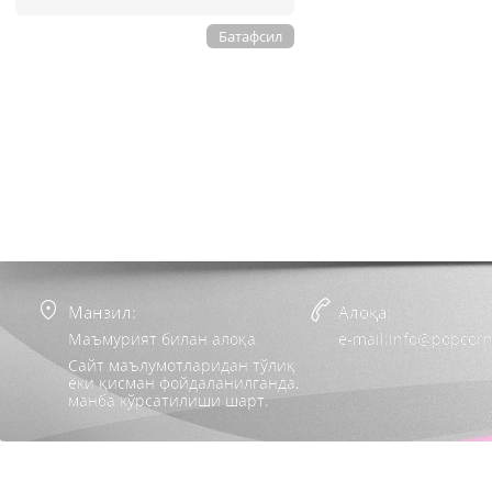
Батафсил
Манзил:
Алоқа:
Маъмурият билан алоқа
e-mail:info@popcorn
Сайт маълумотларидан тўлиқ
ёки қисман фойдаланилганда,
манба кўрсатилиши шарт.