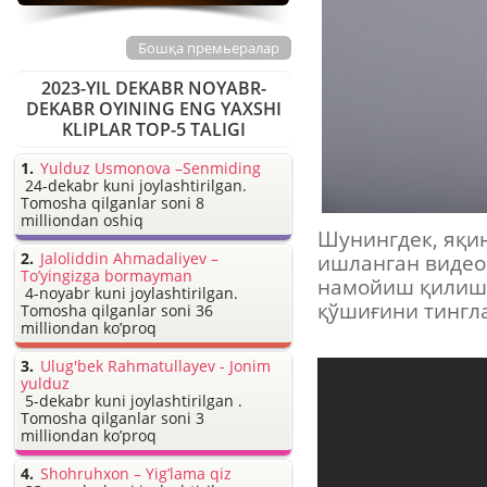
Бошқа премьералар
2023-YIL DEKABR NOYABR-
DEKABR OYINING ENG YAXSHI
KLIPLAR TOP-5 TALIGI
Yulduz Usmonova –Senmiding
24-dekabr kuni joylashtirilgan.
Tomosha qilganlar soni 8
milliondan oshiq
Шунингдек, яқин
Jaloliddin Ahmadaliyev –
ишланган видео
To’yingizga bormayman
намойиш қилишн
4-noyabr kuni joylashtirilgan.
қўшиғини тингла
Tomosha qilganlar soni 36
milliondan ko’proq
Ulug'bek Rahmatullayev - Jonim
yulduz
5-dekabr kuni joylashtirilgan .
Tomosha qilganlar soni 3
milliondan ko’proq
Shohruhxon – Yig’lama qiz