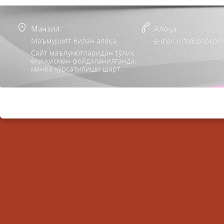
Манзил:
Алоқа:
Маъмурият билан алоқа
e-mail:info@popcorn
Сайт маълумотларидан тўлиқ
ёки қисман фойдаланилганда,
манба кўрсатилиши шарт.