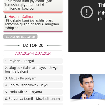
23-noyabr kuni joylashtirilgan.
Tomosha qilganlar soni 6
milliondan ko’proq
Husan – Salima
18-dekabr kuni joylashtirilgan.
Tomosha qilganlar soni 6 mingdan
oshiqroq
Барча хит парадлар
UZ TOP 20
7.07.2024-12.07.2024
1. Rayhon - Atirgul
2. Ulug'bek Rahmatullayev - Sevgi
boshga balomi
3. Afruz - Po polyam
4. Shoira Otabekova - Daydi
5. Iroda Dilroz - To'yona
6. Sarvar va Komil - Muzladi tanam