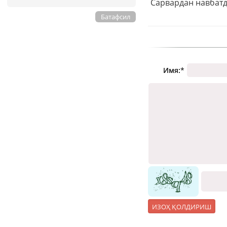
Батафсил
Имя:
*