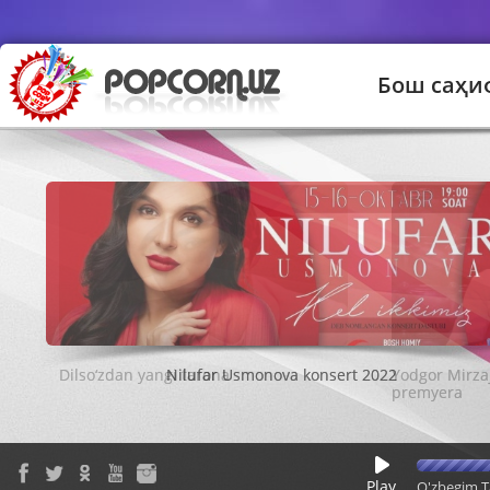
Бош саҳи
Nilufar Usmonova konsert 2022
Play
O'zbegim T