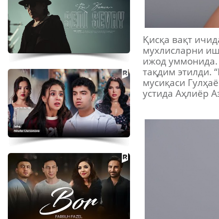
Қисқа вақт ичид
мухлисларни иш
ижод уммонида.
тақдим этилди. 
мусиқаси Гулҳа
устида Аҳлиёр А