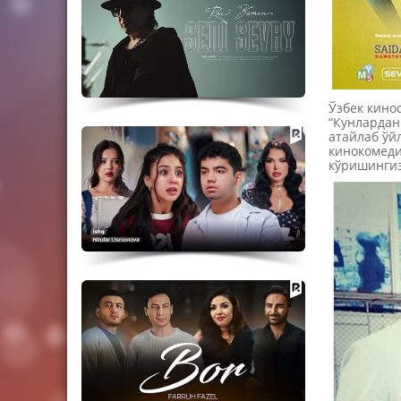
Ўзбек кино
“Кунлардан
атайлаб ўй
кинокомеди
кўришинги