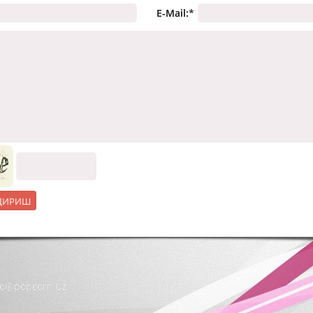
E-Mail:
*
nfo@popcorn.uz