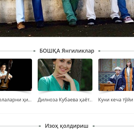
БОШҚА Янгиликлар
Сарвар болаларни ҳимоя қилиш кунига бағишлаб қўшиқ куйлади
Дилноза Кубаева ҳаётидан бир парча.
Изоҳ қолдириш