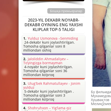
Бошқа премьералар
2023-YIL DEKABR NOYABR-
DEKABR OYINING ENG YAXSHI
KLIPLAR TOP-5 TALIGI
Yulduz Usmonova –Senmiding
24-dekabr kuni joylashtirilgan.
Tomosha qilganlar soni 8
milliondan oshiq
Jaloliddin Ahmadaliyev –
To’yingizga bormayman
4-noyabr kuni joylashtirilgan.
Tomosha qilganlar soni 36
milliondan ko’proq
Ulug'bek Rahmatullayev - Jonim
yulduz
5-dekabr kuni joylashtirilgan .
Бу фильмда
Tomosha qilganlar soni 3
Мухамедова
milliondan ko’proq
Хушвақтов 
Мелиқўзиев
Shohruhxon – Yig’lama qiz