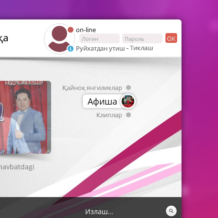
on-line
қа
ОК
-
Тиклаш
Руйхатдан утиш
Қайноқ янгиликлар
Афиша
Клиплар