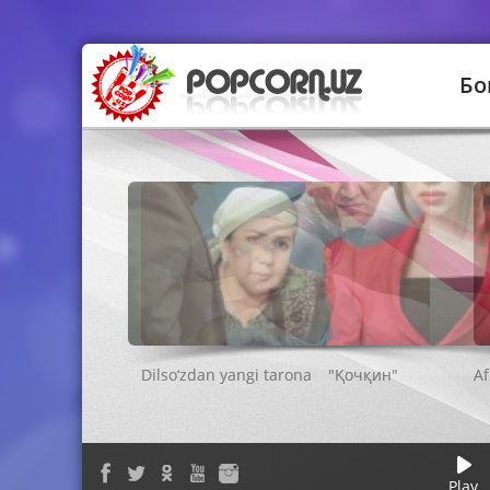
Бо
"Қочқин"
Play