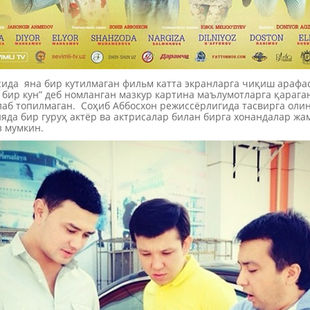
сида яна бир кутилмаган фильм катта экранларга чиқиш арафа
 бир кун” деб номланган мазкур картина маълумотларга қарага
лаб топилмаган. Соҳиб Аббосхон режиссёрлигида тасвирга олин
яда бир гуруҳ актёр ва актрисалар билан бирга хонандалар ж
з мумкин.