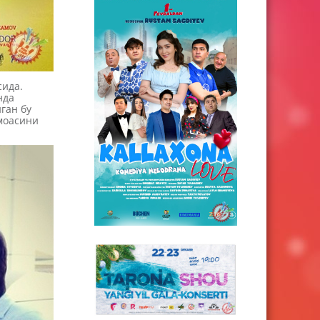
сида.
нда
ган бу
амоасини