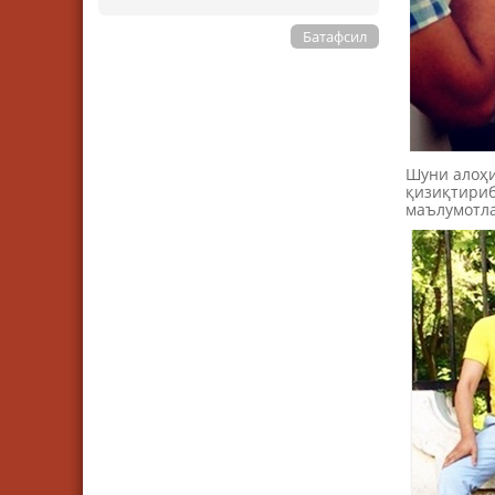
Батафсил
Шуни алоҳи
қизиқтириб
маълумотла