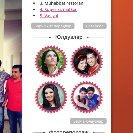
3. Muhabbat restorani
4. Super xizmatkor
5. Vasiyat
Барча хит парадлар
Батафсил
Юлдузлар
Барча юлдузлар
Фоторепортаж