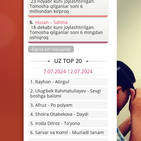
23-noyabr kuni joylashtirilgan.
Tomosha qilganlar soni 6
milliondan ko’proq
Husan – Salima
18-dekabr kuni joylashtirilgan.
Tomosha qilganlar soni 6 mingdan
oshiqroq
Барча хит парадлар
UZ TOP 20
7.07.2024-12.07.2024
1. Rayhon - Atirgul
2. Ulug'bek Rahmatullayev - Sevgi
boshga balomi
3. Afruz - Po polyam
4. Shoira Otabekova - Daydi
5. Iroda Dilroz - To'yona
6. Sarvar va Komil - Muzladi tanam