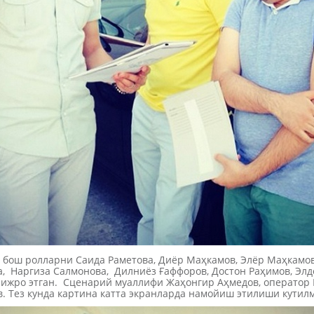
 бош ролларни Саида Раметова, Диёр Маҳкамов, Элёр Маҳкамов
, Наргиза Салмонова, Дилниёз Ғаффоров, Достон Раҳимов, Элд
ижро этган. Сценарий муаллифи Жаҳонгир Аҳмедов, оператор
. Тез кунда картина катта экранларда намойиш этилиши кутил