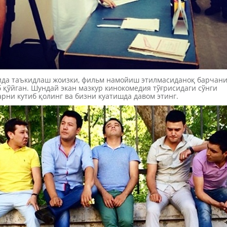
да таъкидлаш жоизки, фильм намойиш этилмасиданоқ барчан
 қўйган. Шундай экан мазкур кинокомедия тўғрисидаги сўнги
рни кутиб қолинг ва бизни куатишда давом этинг.