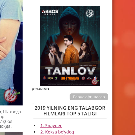
реклама
Барча афишалар
2019 YILNING ENG TALABGOR
, Шахзода
FILMLARI TOP 5 TALIGI
ор
 Иқбол
1. Snayper
моқда.
2. Keksa bo'ydoq