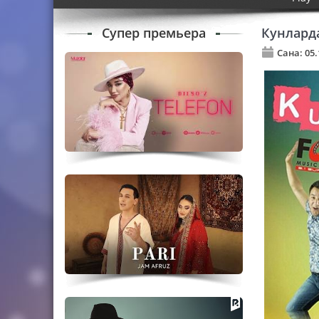
Супер премьера
Кунлард
Сана: 05.