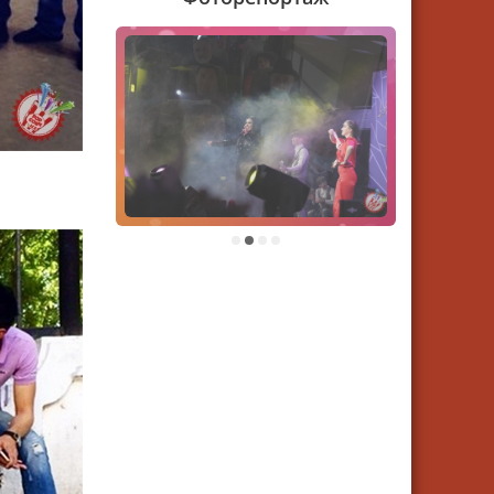
и
1
2
3
4