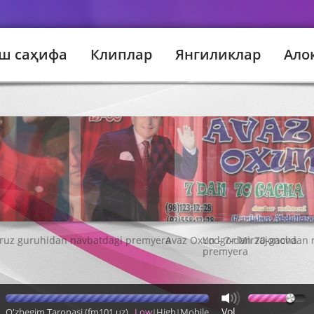
ш саҳифа
Клиплар
Янгиликлар
Ало
Avaz Oxun - 7-dan 70-gacha
Vol
O'zbegim Taronasi (fm101.uz)
Low
High
Mobile