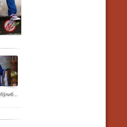
Куни кеча тўйи бўлиб ўтган Шохрух ортиқча гап-сўзларга барҳам берди