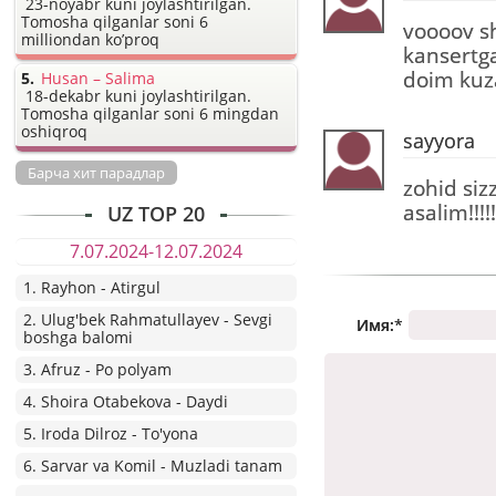
23-noyabr kuni joylashtirilgan.
Tomosha qilganlar soni 6
voooov s
milliondan ko’proq
kansertg
doim kuz
Husan – Salima
18-dekabr kuni joylashtirilgan.
Tomosha qilganlar soni 6 mingdan
oshiqroq
sayyora
Барча хит парадлар
zohid siz
asalim!!!!!!
UZ TOP 20
7.07.2024-12.07.2024
1. Rayhon - Atirgul
2. Ulug'bek Rahmatullayev - Sevgi
Имя:
*
boshga balomi
3. Afruz - Po polyam
4. Shoira Otabekova - Daydi
5. Iroda Dilroz - To'yona
6. Sarvar va Komil - Muzladi tanam