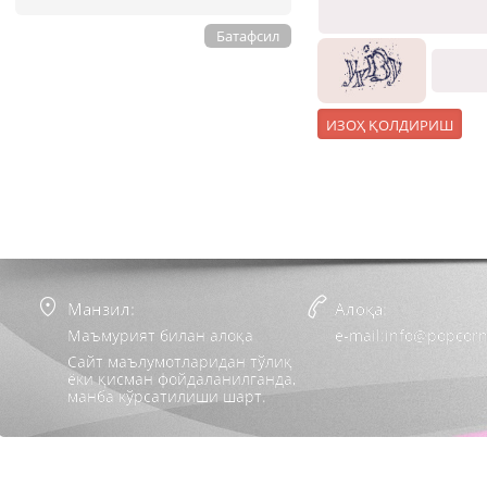
Батафсил
Манзил:
Алоқа:
Маъмурият билан алоқа
e-mail:info@popcorn
Сайт маълумотларидан тўлиқ
ёки қисман фойдаланилганда,
манба кўрсатилиши шарт.