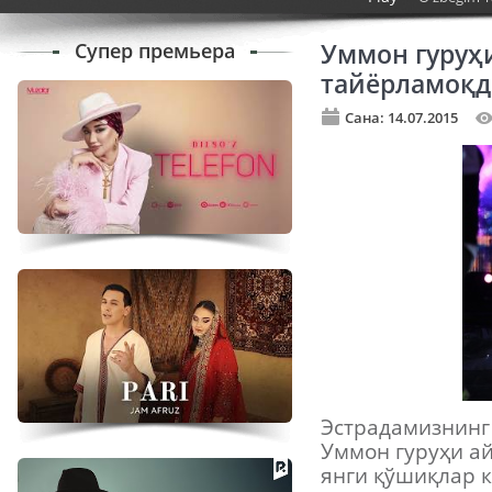
Супер премьера
Уммон гуруҳи
тайёрламоқд
Сана: 14.07.2015
Эстрадамизнинг
Уммон гуруҳи ай
янги қўшиқлар к