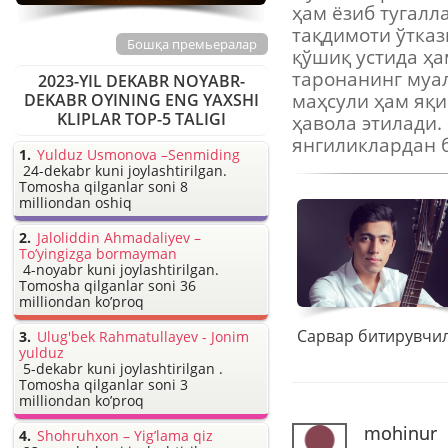
ҳам ёзиб тугалл
тақдимоти ўтка
Бошқа премьералар
қўшиқ устида ҳа
таронанинг муал
2023-YIL DEKABR NOYABR-
маҳсули ҳам яқи
DEKABR OYINING ENG YAXSHI
KLIPLAR TOP-5 TALIGI
ҳавола этилади.
янгиликлардан 
Yulduz Usmonova –Senmiding
24-dekabr kuni joylashtirilgan.
Tomosha qilganlar soni 8
milliondan oshiq
Jaloliddin Ahmadaliyev –
To’yingizga bormayman
4-noyabr kuni joylashtirilgan.
Tomosha qilganlar soni 36
milliondan ko’proq
Ulug'bek Rahmatullayev - Jonim
yulduz
5-dekabr kuni joylashtirilgan .
Tomosha qilganlar soni 3
milliondan ko’proq
mohinur
Shohruhxon – Yig’lama qiz