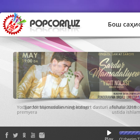
Бош саҳи
Sardor Mamadalievning konsert dasturi afishasi 2018
Play
O'zbegim T