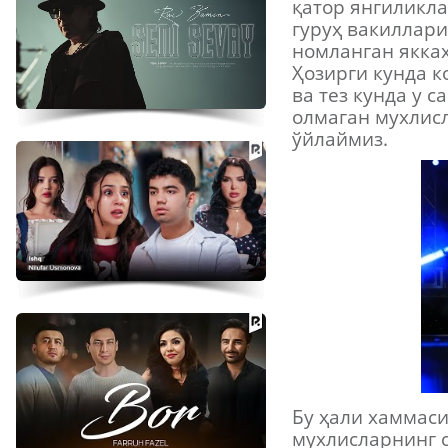
қатор янгиликла
гуруҳ вакиллари
номланган якках
Ҳозирги кунда 
ва тез кунда у 
олмаган мухлисл
ўйлаймиз.
Бу ҳали хаммас
мухлисларнинг 