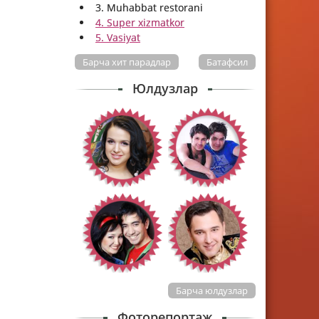
3. Muhabbat restorani
4. Super xizmatkor
5. Vasiyat
Барча хит парадлар
Батафсил
Юлдузлар
Барча юлдузлар
Фоторепортаж