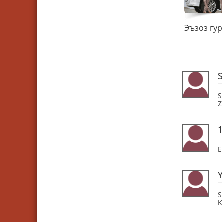
S
S
E
S
K