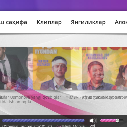
ш саҳифа
Клиплар
Янгиликлар
Ало
asi
Фильм - Уринг жоним, уринг
Vol
O'zbegim Taronasi (fm101.uz)
Low
High
Mobile