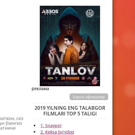
реклама
Барча афишалар
2019 YILNING ENG TALABGOR
FILMLARI TOP 5 TALIGI
атжон, сиз
ун ўзингиз
1. Snayper
матнини
2. Keksa bo'ydoq