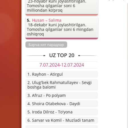
23-noyabr kuni joylashtirilgan.
Tomosha qilganlar soni 6
milliondan ko’proq
Husan – Salima
18-dekabr kuni joylashtirilgan.
Tomosha qilganlar soni 6 mingdan
oshiqroq
Барча хит парадлар
UZ TOP 20
7.07.2024-12.07.2024
1. Rayhon - Atirgul
2. Ulug'bek Rahmatullayev - Sevgi
boshga balomi
3. Afruz - Po polyam
4. Shoira Otabekova - Daydi
5. Iroda Dilroz - To'yona
6. Sarvar va Komil - Muzladi tanam