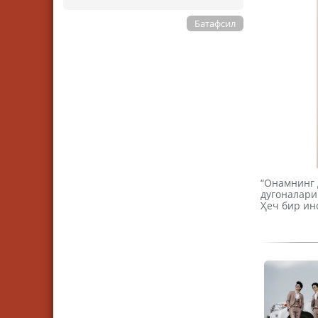
Батафсил
“Онамнинг 
дугоналари
Ҳеч бир ин