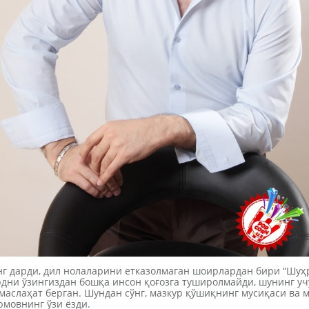
г дарди, дил нолаларини етказолмаган шоирлардан бири “Шуҳр
рдни ўзингиздан бошқа инсон қоғозга туширолмайди, шунинг уч
я маслаҳат берган. Шундан сўнг, мазкур қўшиқнинг мусиқаси ва 
мовнинг ўзи ёзди.