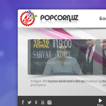
Бо
Sarvar va Komil - Bir muhabbat qiss
Play