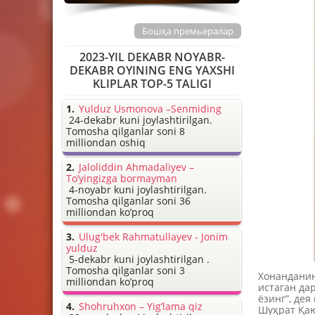
Бошқа премьералар
2023-YIL DEKABR NOYABR-
DEKABR OYINING ENG YAXSHI
KLIPLAR TOP-5 TALIGI
Yulduz Usmonova –Senmiding
24-dekabr kuni joylashtirilgan.
Tomosha qilganlar soni 8
milliondan oshiq
Jaloliddin Ahmadaliyev –
To’yingizga bormayman
4-noyabr kuni joylashtirilgan.
Tomosha qilganlar soni 36
milliondan ko’proq
Ulug'bek Rahmatullayev - Jonim
yulduz
5-dekabr kuni joylashtirilgan .
Tomosha qilganlar soni 3
Хонанданин
milliondan ko’proq
истаган да
ёзинг”, де
Shohruhxon – Yig’lama qiz
Шуҳрат Қаю