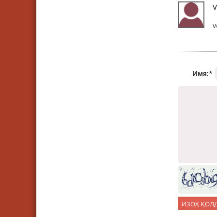
v
Имя:
*