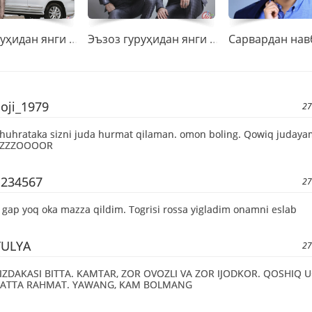
Эъзоз гуруҳидан янги тарона премьераси
Эъзоз гуруҳидан янги тарона “Йўқ”
oji_1979
27
huhrataka sizni juda hurmat qilaman. omon boling. Qowiq judaya
ZZZZOOOOR
1234567
27
 gap yoq oka mazza qildim. Togrisi rossa yigladim onamni eslab
YULYA
27
IZDAKASI BITTA. KAMTAR, ZOR OVOZLI VA ZOR IJODKOR. QOSHIQ
ATTA RAHMAT. YAWANG, KAM BOLMANG