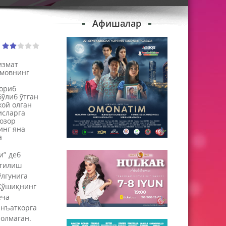
Афишалар
измат
юмовнинг
бориб
бўлиб ўтган
жой олган
исларга
озор
инг яна
а
и” деб
атилиш
ўлгунига
 Қўшиқнинг
еча
анъаткорга
олмаган.