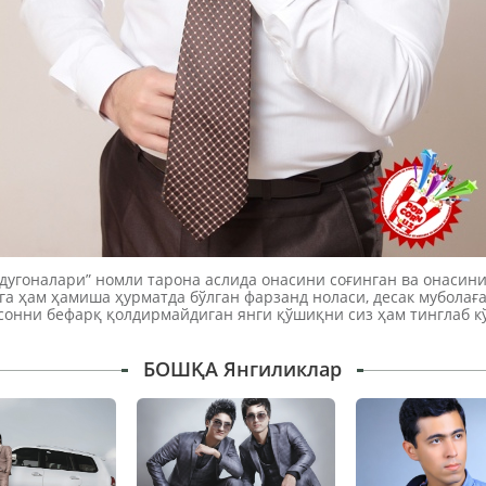
дугоналари” номли тарона аслида онасини соғинган ва онасин
га ҳам ҳамиша ҳурматда бўлган фарзанд ноласи, десак муболағ
сонни бефарқ қолдирмайдиган янги қўшиқни сиз ҳам тинглаб
БОШҚА Янгиликлар