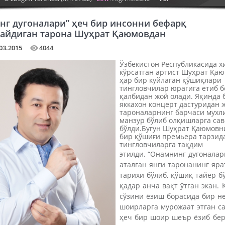
нг дугоналари” ҳеч бир инсонни бефарқ
айдиган тарона Шуҳрат Қаюмовдан
03.2015
4044
Ўзбекистон Республикасида х
кўрсатган артист Шуҳрат Қа
ҳар бир куйлаган қўшиқлари
тингловчилар юрагига етиб 
қалбидан жой олади. Яқинда 
яккахон концерт дастуридан 
тароналарнинг барчаси мухл
манзур бўлиб олқишларга сав
бўлди.Бугун Шуҳрат Қаюмовн
бир қўшиғи премьера тарзид
тингловчиларга тақдим
этилди.
“Онамнинг дугоналар
аталган янги таронанинг яр
тарихи бўлиб, қўшиқ тайёр б
қадар анча вақт ўтган экан.
сўзини ёзиш борасида бир н
шоирларга мурожаат этган с
ҳеч бир шоир шеър ёзиб бер