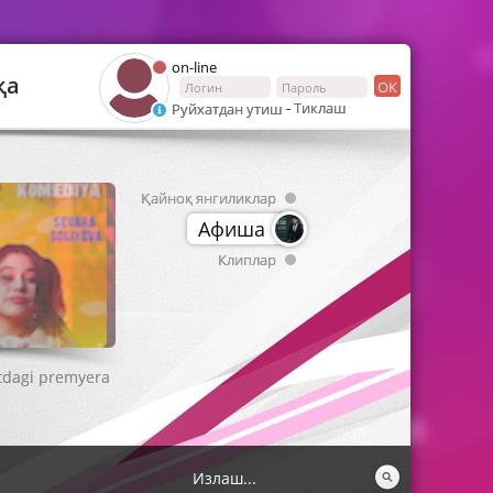
on-line
қа
ОК
-
Тиклаш
Руйхатдан утиш
Қайноқ янгиликлар
Афиша
Клиплар