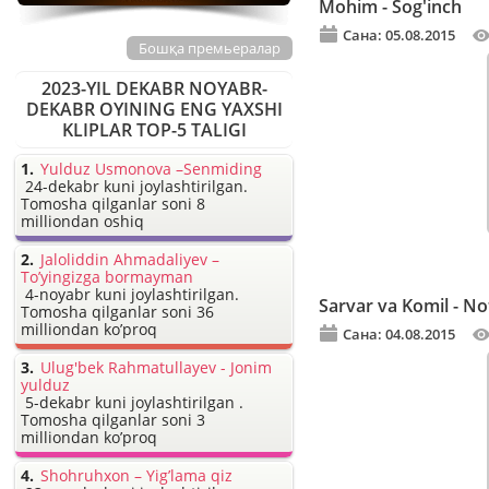
Mohim - Sog'inch
Сана: 05.08.2015
Бошқа премьералар
2023-YIL DEKABR NOYABR-
DEKABR OYINING ENG YAXSHI
KLIPLAR TOP-5 TALIGI
Yulduz Usmonova –Senmiding
24-dekabr kuni joylashtirilgan.
Tomosha qilganlar soni 8
milliondan oshiq
Jaloliddin Ahmadaliyev –
To’yingizga bormayman
4-noyabr kuni joylashtirilgan.
Sarvar va Komil - No
Tomosha qilganlar soni 36
milliondan ko’proq
Сана: 04.08.2015
Ulug'bek Rahmatullayev - Jonim
yulduz
5-dekabr kuni joylashtirilgan .
Tomosha qilganlar soni 3
milliondan ko’proq
Shohruhxon – Yig’lama qiz