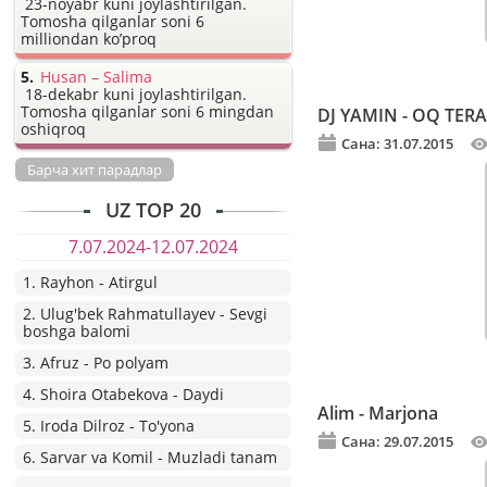
23-noyabr kuni joylashtirilgan.
Tomosha qilganlar soni 6
milliondan ko’proq
Husan – Salima
18-dekabr kuni joylashtirilgan.
Tomosha qilganlar soni 6 mingdan
DJ YAMIN - OQ TER
oshiqroq
Сана: 31.07.2015
Барча хит парадлар
UZ TOP 20
7.07.2024-12.07.2024
1. Rayhon - Atirgul
2. Ulug'bek Rahmatullayev - Sevgi
boshga balomi
3. Afruz - Po polyam
4. Shoira Otabekova - Daydi
Alim - Marjona
5. Iroda Dilroz - To'yona
Сана: 29.07.2015
6. Sarvar va Komil - Muzladi tanam