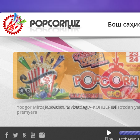
Бош саҳи
POPCORN SHOU ГАЛА-КОНЦЕРТИ
Play
O'zbegim T