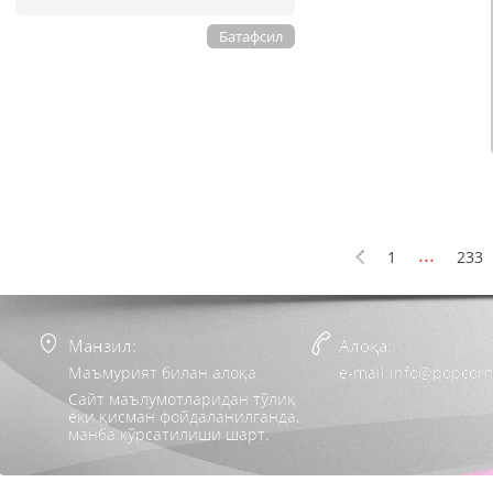
Батафсил
...
1
233
Манзил:
Алоқа:
Маъмурият билан алоқа
e-mail:info@popcorn
Сайт маълумотларидан тўлиқ
ёки қисман фойдаланилганда,
манба кўрсатилиши шарт.