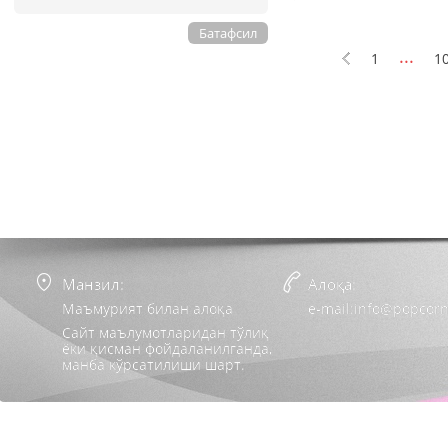
Батафсил
...
1
1
Манзил:
Алоқа:
Маъмурият билан алоқа
e-mail:info@popcorn
Сайт маълумотларидан тўлиқ
ёки қисман фойдаланилганда,
манба кўрсатилиши шарт.