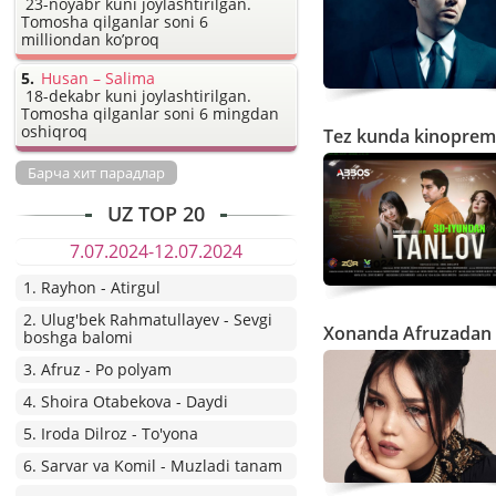
23-noyabr kuni joylashtirilgan.
Tomosha qilganlar soni 6
milliondan ko’proq
Husan – Salima
18-dekabr kuni joylashtirilgan.
Tomosha qilganlar soni 6 mingdan
oshiqroq
Tez kunda kinopremy
Барча хит парадлар
UZ TOP 20
7.07.2024-12.07.2024
1. Rayhon - Atirgul
2. Ulug'bek Rahmatullayev - Sevgi
Xonanda Afruzadan y
boshga balomi
3. Afruz - Po polyam
4. Shoira Otabekova - Daydi
5. Iroda Dilroz - To'yona
6. Sarvar va Komil - Muzladi tanam