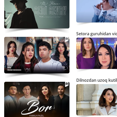
Setora guruhidan v
Dilnozdan uzoq kutil