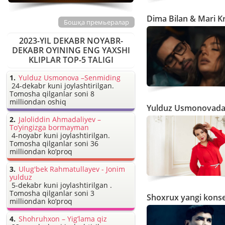
Dima Bilan & Mari Kr
Бошқа премьералар
2023-YIL DEKABR NOYABR-
DEKABR OYINING ENG YAXSHI
KLIPLAR TOP-5 TALIGI
Yulduz Usmonova –Senmiding
24-dekabr kuni joylashtirilgan.
Tomosha qilganlar soni 8
milliondan oshiq
Yulduz Usmonovadan
Jaloliddin Ahmadaliyev –
To’yingizga bormayman
4-noyabr kuni joylashtirilgan.
Tomosha qilganlar soni 36
milliondan ko’proq
Ulug'bek Rahmatullayev - Jonim
yulduz
5-dekabr kuni joylashtirilgan .
Tomosha qilganlar soni 3
Shoxrux yangi konse
milliondan ko’proq
Shohruhxon – Yig’lama qiz