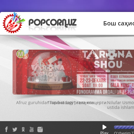
Бош саҳи
"Тарона шоу" гала концерти
Play
O'zbegim T