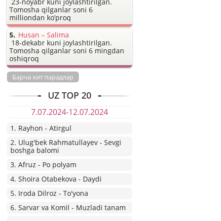
23-noyabr kuni joylashtirilgan.
Tomosha qilganlar soni 6
milliondan ko’proq
Husan – Salima
18-dekabr kuni joylashtirilgan.
Tomosha qilganlar soni 6 mingdan
oshiqroq
Барча хит парадлар
UZ TOP 20
7.07.2024-12.07.2024
1. Rayhon - Atirgul
2. Ulug'bek Rahmatullayev - Sevgi
boshga balomi
3. Afruz - Po polyam
4. Shoira Otabekova - Daydi
5. Iroda Dilroz - To'yona
6. Sarvar va Komil - Muzladi tanam