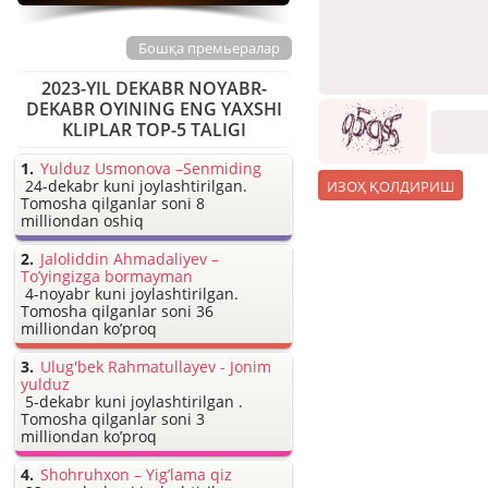
Бошқа премьералар
2023-YIL DEKABR NOYABR-
DEKABR OYINING ENG YAXSHI
KLIPLAR TOP-5 TALIGI
Yulduz Usmonova –Senmiding
24-dekabr kuni joylashtirilgan.
Tomosha qilganlar soni 8
milliondan oshiq
Jaloliddin Ahmadaliyev –
To’yingizga bormayman
4-noyabr kuni joylashtirilgan.
Tomosha qilganlar soni 36
milliondan ko’proq
Ulug'bek Rahmatullayev - Jonim
yulduz
5-dekabr kuni joylashtirilgan .
Tomosha qilganlar soni 3
milliondan ko’proq
Shohruhxon – Yig’lama qiz