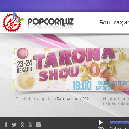
Бош саҳи
Tarona shou 2021
Play
O'zbegim T