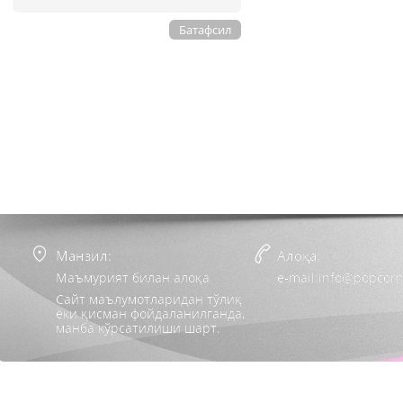
Батафсил
Манзил:
Алоқа:
Маъмурият билан алоқа
e-mail:info@popcorn
Сайт маълумотларидан тўлиқ
ёки қисман фойдаланилганда,
манба кўрсатилиши шарт.