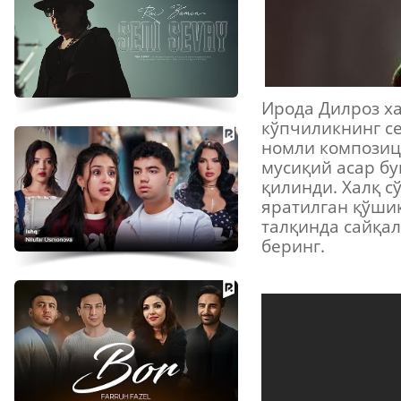
Ирода Дилроз х
кўпчиликнинг с
номли композиц
мусиқий асар бу
қилинди. Халқ с
яратилган қўшиқ
талқинда сайқал
беринг.