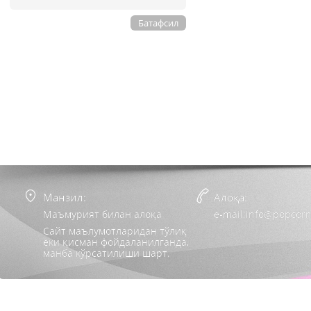
Батафсил
Манзил:
Алоқа:
Маъмурият билан алоқа
e-mail:info@popcorn
Сайт маълумотларидан тўлиқ
ёки қисман фойдаланилганда,
манба кўрсатилиши шарт.