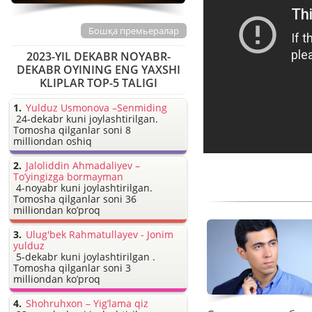
Бошқа премьералар
2023-YIL DEKABR NOYABR-
DEKABR OYINING ENG YAXSHI
KLIPLAR TOP-5 TALIGI
Yulduz Usmonova –Senmiding
24-dekabr kuni joylashtirilgan.
Tomosha qilganlar soni 8
milliondan oshiq
Jaloliddin Ahmadaliyev –
To’yingizga bormayman
4-noyabr kuni joylashtirilgan.
Tomosha qilganlar soni 36
milliondan ko’proq
Ulug'bek Rahmatullayev - Jonim
yulduz
5-dekabr kuni joylashtirilgan .
Tomosha qilganlar soni 3
milliondan ko’proq
Shohruhxon – Yig’lama qiz