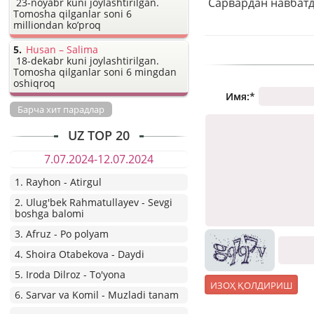
23-noyabr kuni joylashtirilgan.
Tomosha qilganlar soni 6
milliondan ko’proq
Husan – Salima
18-dekabr kuni joylashtirilgan.
Tomosha qilganlar soni 6 mingdan
oshiqroq
Имя:
*
Барча хит парадлар
UZ TOP 20
7.07.2024-12.07.2024
1. Rayhon - Atirgul
2. Ulug'bek Rahmatullayev - Sevgi
boshga balomi
3. Afruz - Po polyam
4. Shoira Otabekova - Daydi
5. Iroda Dilroz - To'yona
6. Sarvar va Komil - Muzladi tanam