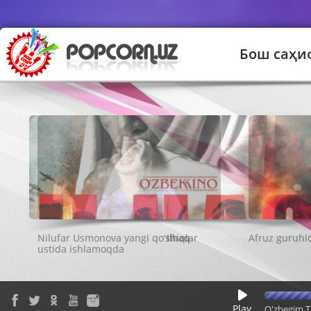
Бош саҳи
Ilhaq
Play
O'zbegim T