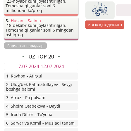
23-noyabr kuni joylashtirilgan.
Tomosha qilganlar soni 6
milliondan ko’proq
Husan – Salima
18-dekabr kuni joylashtirilgan.
Tomosha qilganlar soni 6 mingdan
oshiqroq
Барча хит парадлар
UZ TOP 20
7.07.2024-12.07.2024
1. Rayhon - Atirgul
2. Ulug'bek Rahmatullayev - Sevgi
boshga balomi
3. Afruz - Po polyam
4. Shoira Otabekova - Daydi
5. Iroda Dilroz - To'yona
6. Sarvar va Komil - Muzladi tanam