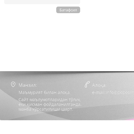
Батафсил
Манзил:
Алоқа:
Маъмурият билан алоқа
e-mail:info@popcorn
Сайт маълумотларидан тўлиқ
ёки қисман фойдаланилганда,
манба кўрсатилиши шарт.