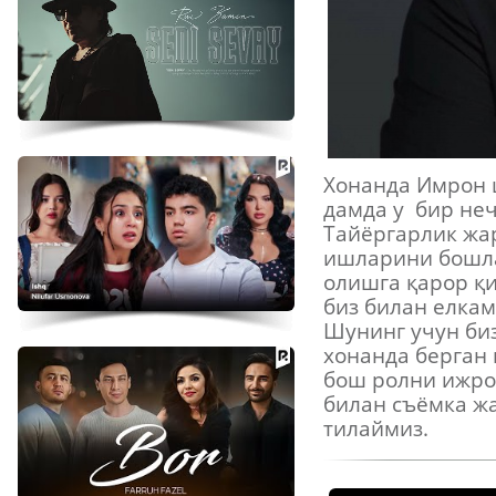
Хонанда Имрон 
дамда у бир не
Тайёргарлик жа
ишларини бошла
олишга қарор қи
биз билан елкам
Шунинг учун би
хонанда берган 
бош ролни ижро
билан съёмка ж
тилаймиз.