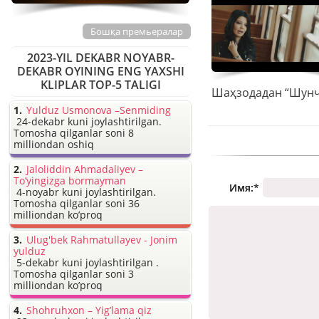
Бошқа премьералар
2023-YIL DEKABR NOYABR-
DEKABR OYINING ENG YAXSHI
KLIPLAR TOP-5 TALIGI
Yulduz Usmonova –Senmiding
24-dekabr kuni joylashtirilgan.
Tomosha qilganlar soni 8
milliondan oshiq
Jaloliddin Ahmadaliyev –
To’yingizga bormayman
Имя:
*
4-noyabr kuni joylashtirilgan.
Tomosha qilganlar soni 36
milliondan ko’proq
Ulug'bek Rahmatullayev - Jonim
yulduz
5-dekabr kuni joylashtirilgan .
Tomosha qilganlar soni 3
milliondan ko’proq
Shohruhxon – Yig’lama qiz