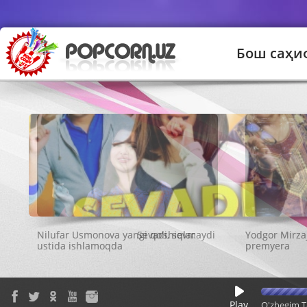
Бош саҳи
Sevadi, sevmaydi
Play
O'zbegim T