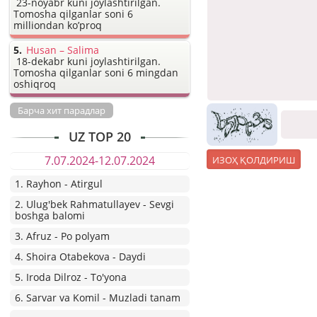
23-noyabr kuni joylashtirilgan.
Tomosha qilganlar soni 6
milliondan ko’proq
Husan – Salima
18-dekabr kuni joylashtirilgan.
Tomosha qilganlar soni 6 mingdan
oshiqroq
Барча хит парадлар
UZ TOP 20
7.07.2024-12.07.2024
1. Rayhon - Atirgul
2. Ulug'bek Rahmatullayev - Sevgi
boshga balomi
3. Afruz - Po polyam
4. Shoira Otabekova - Daydi
5. Iroda Dilroz - To'yona
6. Sarvar va Komil - Muzladi tanam