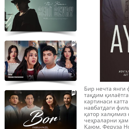
Бир нечта янги 
тақдим қилаётг
картинаси катт
навбатдаги фил
қатор халқимиз 
чеҳраларни ҳам
Қаюм, Феруза Н