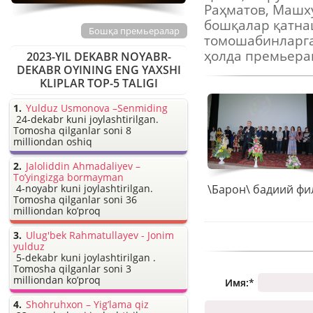
Раҳматов, Машх
бошқалар қатна
Бошқа премьералар
томошабинларга
ҳолда премьера
2023-YIL DEKABR NOYABR-
DEKABR OYINING ENG YAXSHI
KLIPLAR TOP-5 TALIGI
Yulduz Usmonova –Senmiding
24-dekabr kuni joylashtirilgan.
Tomosha qilganlar soni 8
milliondan oshiq
Jaloliddin Ahmadaliyev –
To’yingizga bormayman
4-noyabr kuni joylashtirilgan.
Tomosha qilganlar soni 36
milliondan ko’proq
Ulug'bek Rahmatullayev - Jonim
yulduz
5-dekabr kuni joylashtirilgan .
Tomosha qilganlar soni 3
milliondan ko’proq
Имя:
*
Shohruhxon – Yig’lama qiz