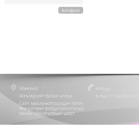
Батафсил
Манзил:
Алоқа:
Маъмурият билан алоқа
e-mail:info@popcorn
Сайт маълумотларидан тўлиқ
ёки қисман фойдаланилганда,
манба кўрсатилиши шарт.