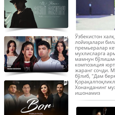
Ўзбекистон халқ
лойиҳалари бил
премьералар ке
мухлисларга арм
мамнун бўлишмо
композиция юрт
жаранг сочди. М
бўлиб, "Дам бер
Қорақалпоқликл
Хонанданинг му
ишонамиз