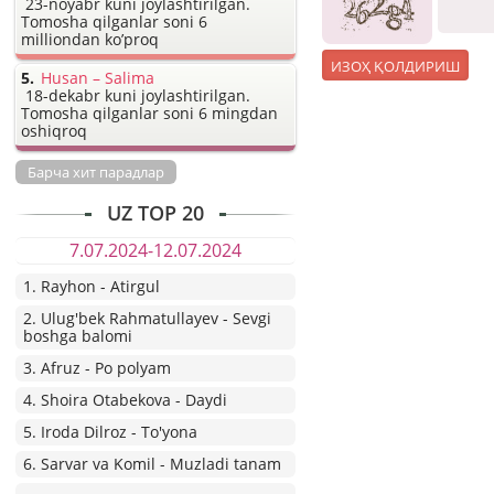
23-noyabr kuni joylashtirilgan.
Tomosha qilganlar soni 6
milliondan ko’proq
Husan – Salima
18-dekabr kuni joylashtirilgan.
Tomosha qilganlar soni 6 mingdan
oshiqroq
Барча хит парадлар
UZ TOP 20
7.07.2024-12.07.2024
1. Rayhon - Atirgul
2. Ulug'bek Rahmatullayev - Sevgi
boshga balomi
3. Afruz - Po polyam
4. Shoira Otabekova - Daydi
5. Iroda Dilroz - To'yona
6. Sarvar va Komil - Muzladi tanam