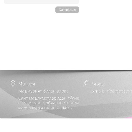
Батафсил
Манзил:
Алоқа:
Маъмурият билан алоқа
e-mail:info@popcorn
Сайт маълумотларидан тўлиқ
ёки қисман фойдаланилганда,
манба кўрсатилиши шарт.