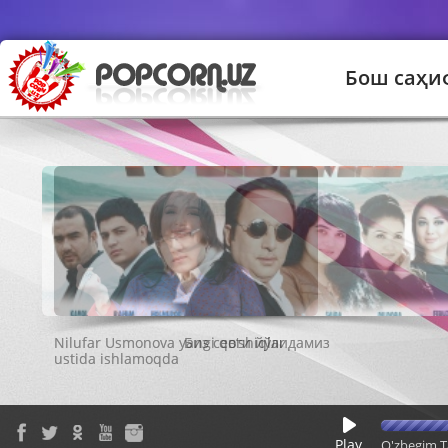
Бош саҳи
Биз севги йўлидамиз
Play
O'zbegim T