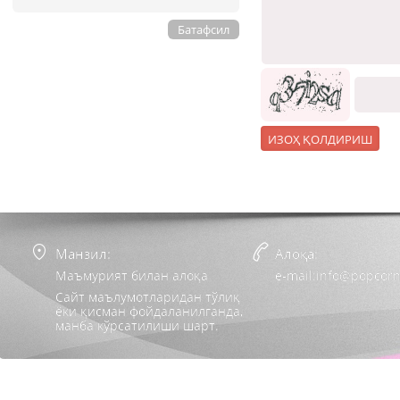
Батафсил
Манзил:
Алоқа:
Маъмурият билан алоқа
e-mail:info@popcorn
Сайт маълумотларидан тўлиқ
ёки қисман фойдаланилганда,
манба кўрсатилиши шарт.