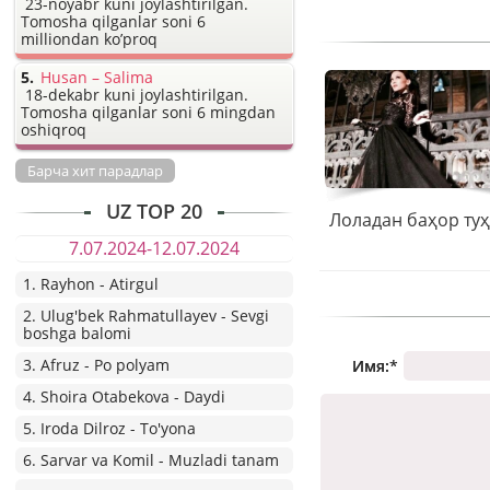
23-noyabr kuni joylashtirilgan.
Tomosha qilganlar soni 6
milliondan ko’proq
Husan – Salima
18-dekabr kuni joylashtirilgan.
Tomosha qilganlar soni 6 mingdan
oshiqroq
Барча хит парадлар
UZ TOP 20
Лоладан баҳор ту
7.07.2024-12.07.2024
1. Rayhon - Atirgul
2. Ulug'bek Rahmatullayev - Sevgi
boshga balomi
3. Afruz - Po polyam
Имя:
*
4. Shoira Otabekova - Daydi
5. Iroda Dilroz - To'yona
6. Sarvar va Komil - Muzladi tanam