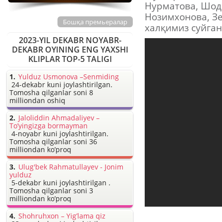
Нурматова, Шод
Нозимхонова, З
Бошқа премьералар
халқимиз суйган
2023-YIL DEKABR NOYABR-
DEKABR OYINING ENG YAXSHI
KLIPLAR TOP-5 TALIGI
Yulduz Usmonova –Senmiding
24-dekabr kuni joylashtirilgan.
Tomosha qilganlar soni 8
milliondan oshiq
Jaloliddin Ahmadaliyev –
To’yingizga bormayman
4-noyabr kuni joylashtirilgan.
Tomosha qilganlar soni 36
milliondan ko’proq
Ulug'bek Rahmatullayev - Jonim
yulduz
5-dekabr kuni joylashtirilgan .
Tomosha qilganlar soni 3
milliondan ko’proq
Shohruhxon – Yig’lama qiz