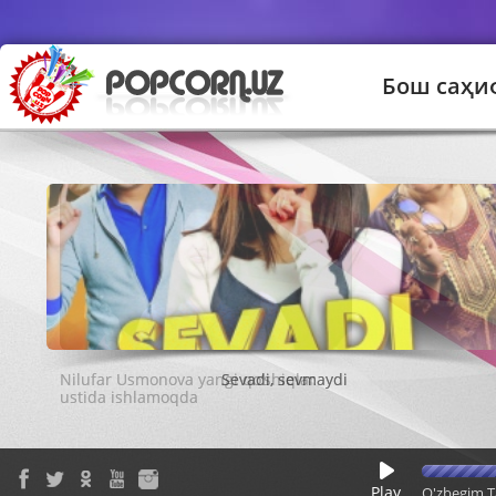
Бош саҳи
Sevadi, sevmaydi
Play
O'zbegim T