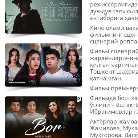
режиссёрлигида 
дув-дув гап» фи
эътиборига ҳав
Кино олами ваки
фильмнинг сцен
сценарий роппа-
Фильм сценарий
жараёнларининг 
қилган картинан
Тошкент шаҳрида
қатнашган.
Фильм премьера
Фильмда бош қа
ўғлини – ёш акт
Ибрагимовлар г
Актёрлар жамоа
Жамилова, Муқа
Мухторова, Вал