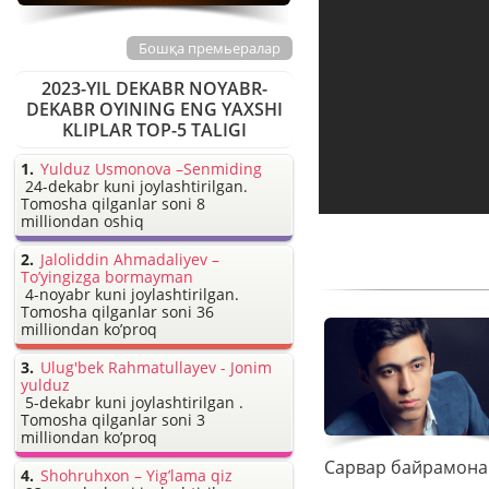
Бошқа премьералар
2023-YIL DEKABR NOYABR-
DEKABR OYINING ENG YAXSHI
KLIPLAR TOP-5 TALIGI
Yulduz Usmonova –Senmiding
24-dekabr kuni joylashtirilgan.
Tomosha qilganlar soni 8
milliondan oshiq
Jaloliddin Ahmadaliyev –
To’yingizga bormayman
4-noyabr kuni joylashtirilgan.
Tomosha qilganlar soni 36
milliondan ko’proq
Ulug'bek Rahmatullayev - Jonim
yulduz
5-dekabr kuni joylashtirilgan .
Tomosha qilganlar soni 3
milliondan ko’proq
Shohruhxon – Yig’lama qiz