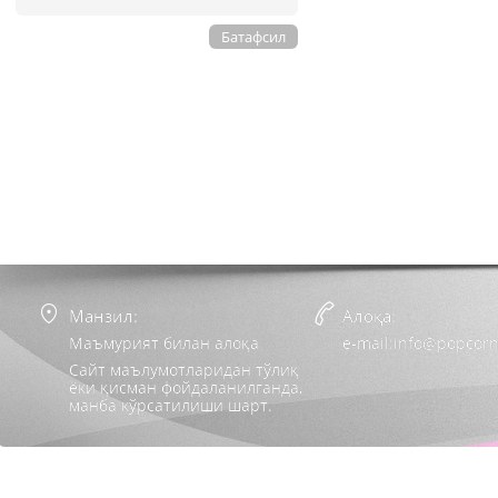
Батафсил
Манзил:
Алоқа:
Маъмурият билан алоқа
e-mail:info@popcorn
Сайт маълумотларидан тўлиқ
ёки қисман фойдаланилганда,
манба кўрсатилиши шарт.