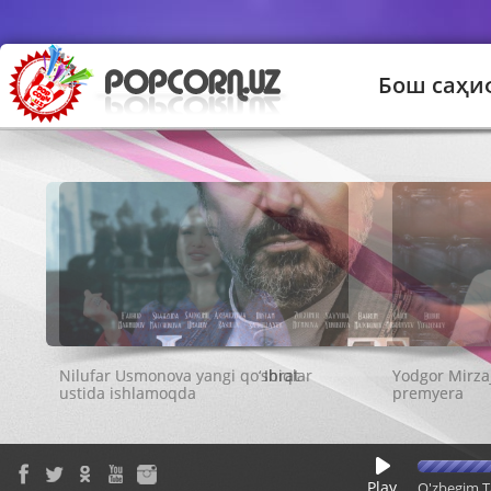
Бош саҳи
Ibrat
Play
O'zbegim T