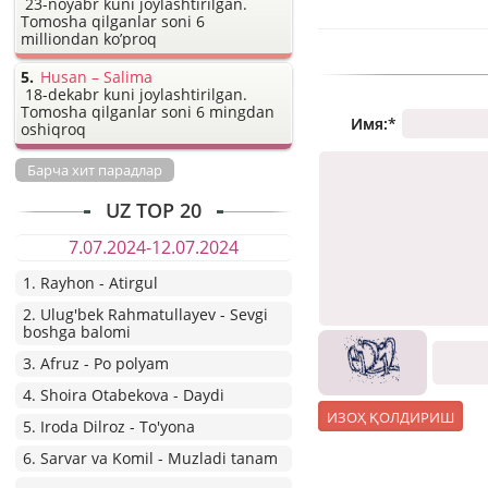
23-noyabr kuni joylashtirilgan.
Tomosha qilganlar soni 6
milliondan ko’proq
Husan – Salima
18-dekabr kuni joylashtirilgan.
Tomosha qilganlar soni 6 mingdan
Имя:
*
oshiqroq
Барча хит парадлар
UZ TOP 20
7.07.2024-12.07.2024
1. Rayhon - Atirgul
2. Ulug'bek Rahmatullayev - Sevgi
boshga balomi
3. Afruz - Po polyam
4. Shoira Otabekova - Daydi
5. Iroda Dilroz - To'yona
6. Sarvar va Komil - Muzladi tanam