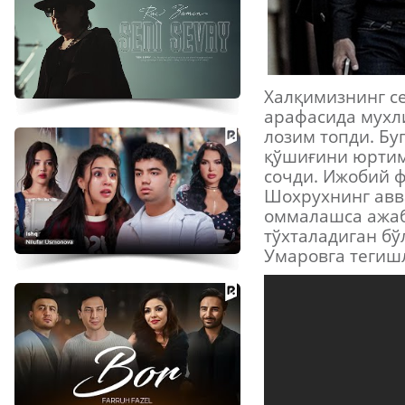
Халқимизнинг с
арафасида мухл
лозим топди. Бу
қўшиғини юртим
сочди. Ижобий ф
Шохрухнинг авв
оммалашса ажаб
тўхталадиган бў
Умаровга тегишл