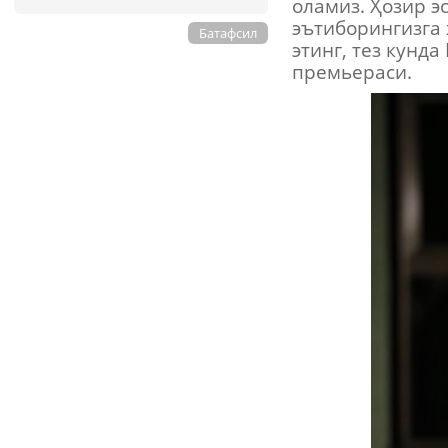
оламиз. Ҳозир 
эътиборингизга 
Батафсил
этинг, тез кунд
премьераси.