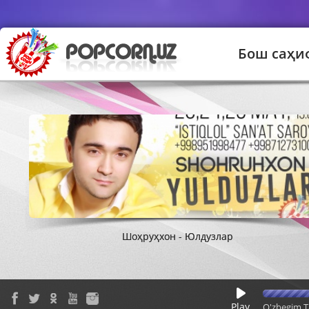
Бош саҳи
Шоҳруҳхон - Юлдузлар
Play
O'zbegim T