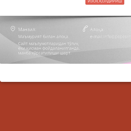
Манзил:
Алоқа:
Маъмурият билан алоқа
e-mail:info@popcorn
Сайт маълумотларидан тўлиқ
ёки қисман фойдаланилганда,
манба кўрсатилиши шарт.