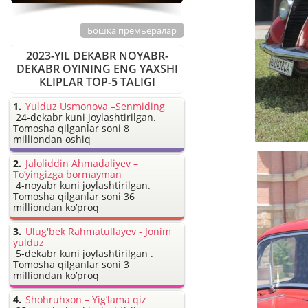
Бошқа премьералар
2023-YIL DEKABR NOYABR-
DEKABR OYINING ENG YAXSHI
KLIPLAR TOP-5 TALIGI
Yulduz Usmonova –Senmiding
24-dekabr kuni joylashtirilgan.
Tomosha qilganlar soni 8
milliondan oshiq
Jaloliddin Ahmadaliyev –
To’yingizga bormayman
4-noyabr kuni joylashtirilgan.
Tomosha qilganlar soni 36
milliondan ko’proq
Ulug'bek Rahmatullayev - Jonim
yulduz
5-dekabr kuni joylashtirilgan .
Tomosha qilganlar soni 3
milliondan ko’proq
Shohruhxon – Yig’lama qiz