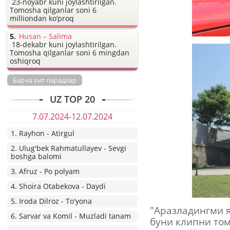
23-noyabr kuni joylashtirilgan.
Tomosha qilganlar soni 6
milliondan ko’proq
Husan – Salima
18-dekabr kuni joylashtirilgan.
Tomosha qilganlar soni 6 mingdan
oshiqroq
Барча хит парадлар
UZ TOP 20
7.07.2024-12.07.2024
1. Rayhon - Atirgul
2. Ulug'bek Rahmatullayev - Sevgi
boshga balomi
3. Afruz - Po polyam
4. Shoira Otabekova - Daydi
5. Iroda Dilroz - To'yona
"Аразладингми я
6. Sarvar va Komil - Muzladi tanam
буни клипни то