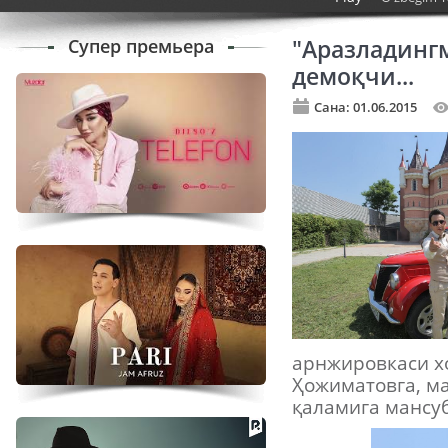
Супер премьера
"Аразладингм
демоқчи...
Сана: 01.06.2015
арнжировкаси х
Ҳожиматовга, м
қаламига мансу