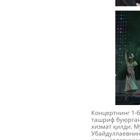
Концертнинг 1-б
ташриф буюрган
хизмат қилди. М
Убайдуллаевнин