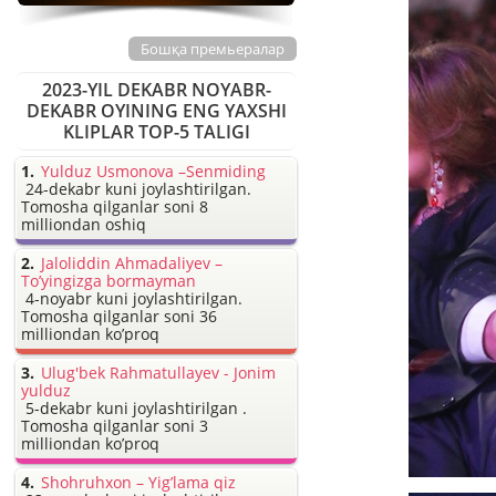
Бошқа премьералар
2023-YIL DEKABR NOYABR-
DEKABR OYINING ENG YAXSHI
KLIPLAR TOP-5 TALIGI
Yulduz Usmonova –Senmiding
24-dekabr kuni joylashtirilgan.
Tomosha qilganlar soni 8
milliondan oshiq
Jaloliddin Ahmadaliyev –
To’yingizga bormayman
4-noyabr kuni joylashtirilgan.
Tomosha qilganlar soni 36
milliondan ko’proq
Ulug'bek Rahmatullayev - Jonim
yulduz
5-dekabr kuni joylashtirilgan .
Tomosha qilganlar soni 3
milliondan ko’proq
Shohruhxon – Yig’lama qiz