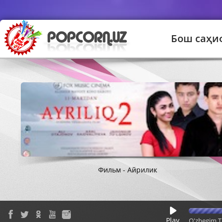
Бош саҳи
Фильм - Айрилик
Play
O'zbegim T