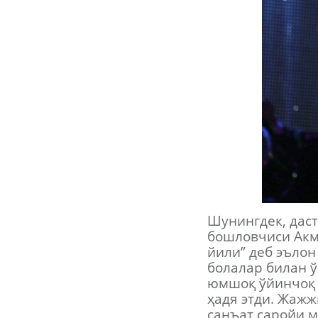
Шунингдек, даст
бошловчиси Акма
йили” деб эълон
болалар билан ў
юмшоқ ўйинчоқ 
ҳадя этди. Жажж
санъат саройи м