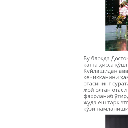
Бу блокда Досто
катта ҳисса қўш
Куйлашидан авва
кечикканини ҳам
отасининг сура
жой олган отаси
фахрланиб ўтир
жуда ёш тарк эт
кўзи намланиши