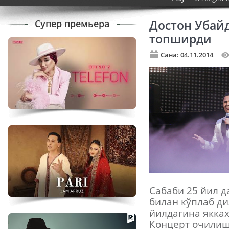
Супер премьера
Достон Убай
топширди
Сана: 04.11.2014
Сабаби 25 йил 
билан кўплаб ди
йилдагина якках
Концерт очилиш