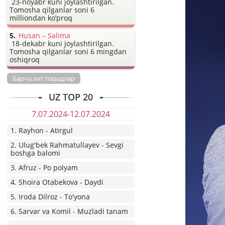
23-noyabr kuni joylashtirilgan.
Tomosha qilganlar soni 6
milliondan ko’proq
Husan – Salima
18-dekabr kuni joylashtirilgan.
Tomosha qilganlar soni 6 mingdan
oshiqroq
Барча хит парадлар
UZ TOP 20
7.07.2024-12.07.2024
1. Rayhon - Atirgul
2. Ulug'bek Rahmatullayev - Sevgi
boshga balomi
3. Afruz - Po polyam
4. Shoira Otabekova - Daydi
5. Iroda Dilroz - To'yona
6. Sarvar va Komil - Muzladi tanam