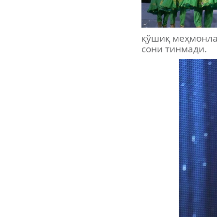
қўшиқ меҳмонла
сони тинмади.