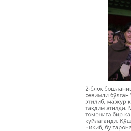
2-блок бошлани
севимли бўлган
этилиб, мазкур
тақдим этилди. 
томонига бир қа
куйлаганди. Қўш
чиқиб, бу тарон