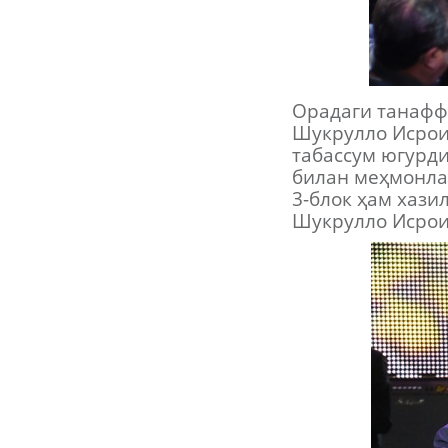
Орадаги танаффу
Шукрулло Исрои
табассум югурди
билан меҳмонла
3-блок ҳам хази
Шукрулло Исрои