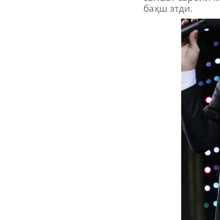
баҳш этди.