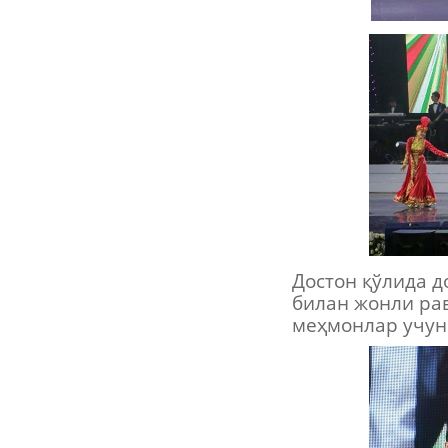
Достон қўлида д
билан жонли ра
меҳмонлар учун