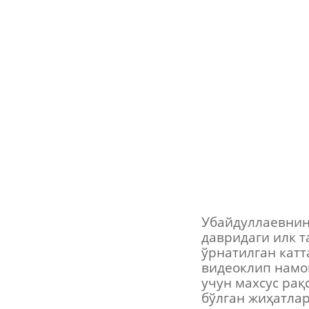
Убайдуллаевнин
давридаги илк т
ўрнатилган катт
видеоклип намо
учун махсус ра
бўлган жиҳатла