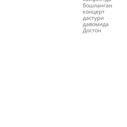
бошланган
концерт
дастури
давомида
Достон