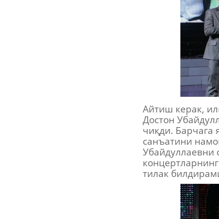
Айтиш керак, ил
Достон Убайдул
чиқди. Барчага 
санъатини намой
Убайдуллаевни с
концертларнинг
тилак билдирам