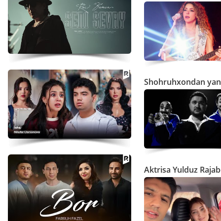
Shohruhxondan yangi
Aktrisa Yulduz Raja