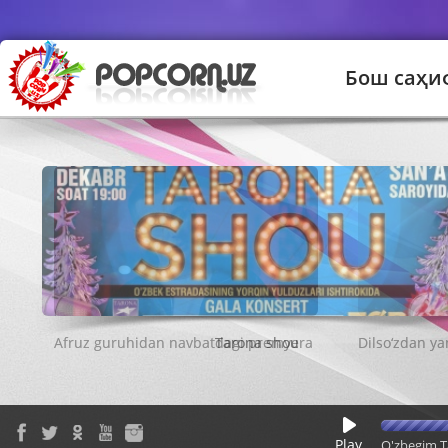
Бош саҳи
Tarona shou
Play
O'zbegim T