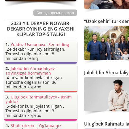
Бошқа премьералар
“Uzak şehir” turk ser
2023-YIL DEKABR NOYABR-
DEKABR OYINING ENG YAXSHI
KLIPLAR TOP-5 TALIGI
Yulduz Usmonova –Senmiding
24-dekabr kuni joylashtirilgan.
Tomosha qilganlar soni 8
milliondan oshiq
Jaloliddin Ahmadaliyev –
Jaloliddin Ahmadali
To’yingizga bormayman
4-noyabr kuni joylashtirilgan.
Tomosha qilganlar soni 36
milliondan ko’proq
Ulug'bek Rahmatullayev - Jonim
yulduz
5-dekabr kuni joylashtirilgan .
Tomosha qilganlar soni 3
milliondan ko’proq
Ulug'bek Rahmatull
Shohruhxon – Yig’lama qiz