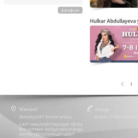
Батафсил
Hulkar Abdullayeva 
1
Манзил:
Алоқа:
Маъмурият билан алоқа
e-mail:info@popcorn
Сайт маълумотларидан тўлиқ
ёки қисман фойдаланилганда,
манба кўрсатилиши шарт.