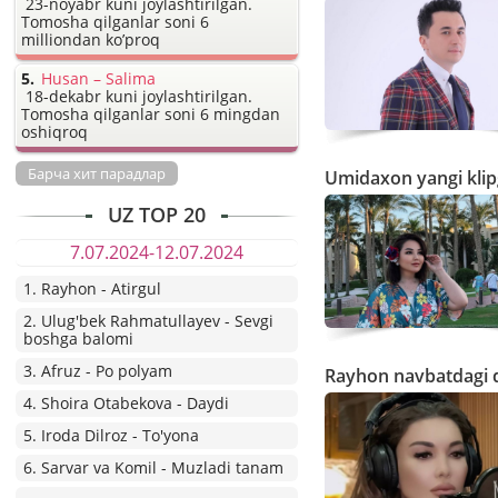
23-noyabr kuni joylashtirilgan.
Tomosha qilganlar soni 6
milliondan ko’proq
Husan – Salima
18-dekabr kuni joylashtirilgan.
Tomosha qilganlar soni 6 mingdan
oshiqroq
Барча хит парадлар
Umidaxon yangi klipg
UZ TOP 20
7.07.2024-12.07.2024
1. Rayhon - Atirgul
2. Ulug'bek Rahmatullayev - Sevgi
boshga balomi
3. Afruz - Po polyam
Rayhon navbatdagi d
4. Shoira Otabekova - Daydi
5. Iroda Dilroz - To'yona
6. Sarvar va Komil - Muzladi tanam