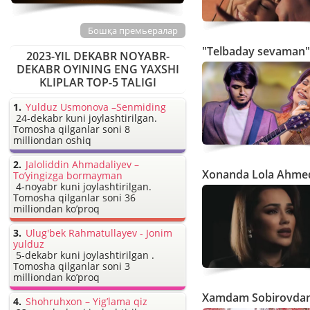
Бошқа премьералар
"Telbaday sevaman" 
2023-YIL DEKABR NOYABR-
DEKABR OYINING ENG YAXSHI
KLIPLAR TOP-5 TALIGI
Yulduz Usmonova –Senmiding
24-dekabr kuni joylashtirilgan.
Tomosha qilganlar soni 8
milliondan oshiq
Jaloliddin Ahmadaliyev –
Xonanda Lola Ahmed
To’yingizga bormayman
4-noyabr kuni joylashtirilgan.
Tomosha qilganlar soni 36
milliondan ko’proq
Ulug'bek Rahmatullayev - Jonim
yulduz
5-dekabr kuni joylashtirilgan .
Tomosha qilganlar soni 3
milliondan ko’proq
Xamdam Sobirovdan 
Shohruhxon – Yig’lama qiz