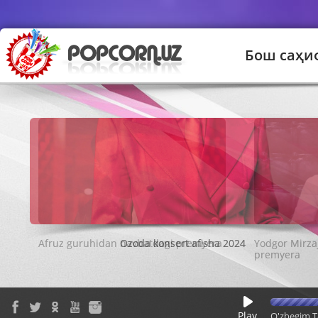
Бош саҳи
Ozoda konsert afisha 2024
Play
O'zbegim T