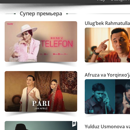
Супер премьера
Ulug’bek Rahmatullay
Afruza va Yorqinxo’
Yulduz Usmonova va