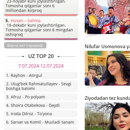
23-noyabr kuni joylashtirilgan.
Tomosha qilganlar soni 6
milliondan ko’proq
Husan – Salima
18-dekabr kuni joylashtirilgan.
Tomosha qilganlar soni 6 mingdan
oshiqroq
Барча хит парадлар
Nilufar Usmonova ya
UZ TOP 20
7.07.2024-12.07.2024
1. Rayhon - Atirgul
2. Ulug'bek Rahmatullayev - Sevgi
boshga balomi
3. Afruz - Po polyam
Ziyodadan tez kunda
4. Shoira Otabekova - Daydi
5. Iroda Dilroz - To'yona
6. Sarvar va Komil - Muzladi tanam