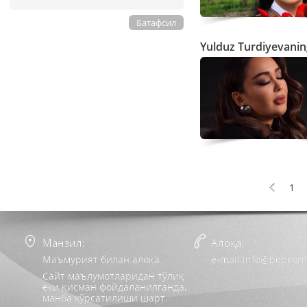
Батафсил
Yulduz Turdiyevaning
1
Манзил:
Алоқа:
Маъмурият билан алоқа
e-mail:info@popcorn
Сайт маълумотларидан тўлиқ
ёки қисман фойдаланилганда,
манба кўрсатилиши шарт.