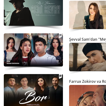
Şevval Sam'dan "Mey
Farrux Zokirov va R