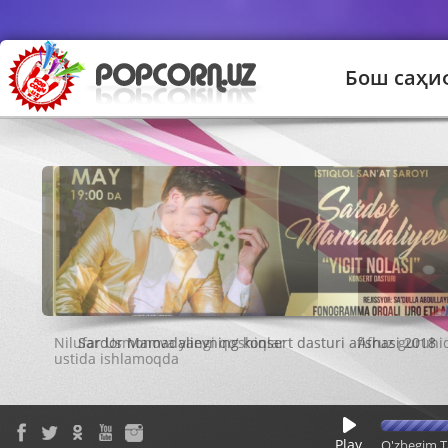
Бош саҳи
Sardor Mamadalievning konsert dasturi afishasi 2018
Play
O'zbegim T