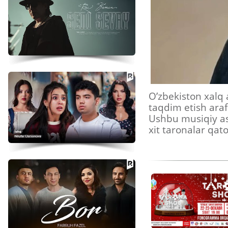
O’zbekiston xalq
taqdim etish ara
Ushbu musiqiy asa
xit taronalar qat