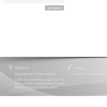
Батафсил
Манзил:
Алоқа:
Маъмурият билан алоқа
e-mail:info@popcorn
Сайт маълумотларидан тўлиқ
ёки қисман фойдаланилганда,
манба кўрсатилиши шарт.