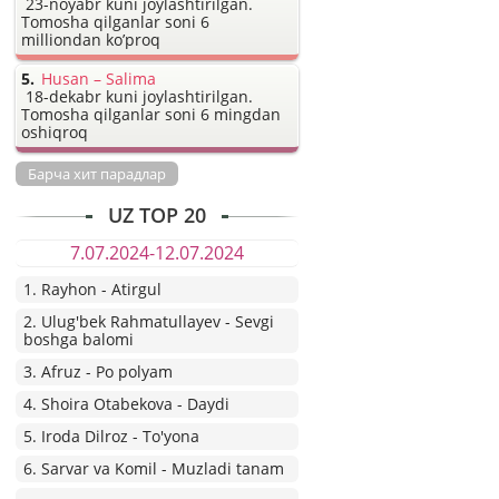
23-noyabr kuni joylashtirilgan.
Tomosha qilganlar soni 6
milliondan ko’proq
Husan – Salima
18-dekabr kuni joylashtirilgan.
Tomosha qilganlar soni 6 mingdan
oshiqroq
Барча хит парадлар
UZ TOP 20
7.07.2024-12.07.2024
1. Rayhon - Atirgul
2. Ulug'bek Rahmatullayev - Sevgi
boshga balomi
3. Afruz - Po polyam
4. Shoira Otabekova - Daydi
5. Iroda Dilroz - To'yona
6. Sarvar va Komil - Muzladi tanam