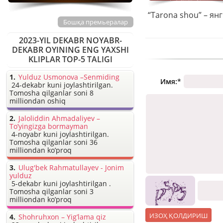
Бошқа премьералар
2023-YIL DEKABR NOYABR-
DEKABR OYINING ENG YAXSHI
KLIPLAR TOP-5 TALIGI
Yulduz Usmonova –Senmiding
Имя:
*
24-dekabr kuni joylashtirilgan.
Tomosha qilganlar soni 8
milliondan oshiq
Jaloliddin Ahmadaliyev –
To’yingizga bormayman
4-noyabr kuni joylashtirilgan.
Tomosha qilganlar soni 36
milliondan ko’proq
Ulug'bek Rahmatullayev - Jonim
yulduz
5-dekabr kuni joylashtirilgan .
Tomosha qilganlar soni 3
milliondan ko’proq
Shohruhxon – Yig’lama qiz