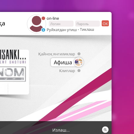
on-line
қа
ОК
-
Тиклаш
Руйхатдан утиш
Қайноқ янгиликлар
Афиша
Клиплар
Nilufar Usmonova feat Gipsy Kings
Муниса Ризаева - Юрак