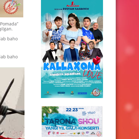
 “Pomada”
qilgan.
glab baho
glab baho