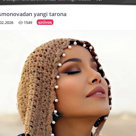
smonovadan yangi tarona
қайноқ
02.2026
1549