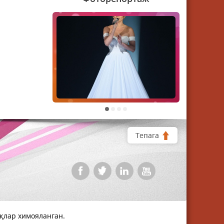
1
2
3
4
Тепага
уқлар химояланган.