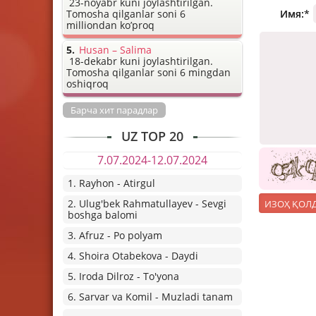
23-noyabr kuni joylashtirilgan.
Имя:
*
Tomosha qilganlar soni 6
milliondan ko’proq
Husan – Salima
18-dekabr kuni joylashtirilgan.
Tomosha qilganlar soni 6 mingdan
oshiqroq
Барча хит парадлар
UZ TOP 20
7.07.2024-12.07.2024
1. Rayhon - Atirgul
2. Ulug'bek Rahmatullayev - Sevgi
boshga balomi
3. Afruz - Po polyam
4. Shoira Otabekova - Daydi
5. Iroda Dilroz - To'yona
6. Sarvar va Komil - Muzladi tanam