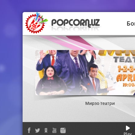
Бо
Dj Yamin - Sevmasa Sevmasin
Ulug'bek Rahmatullay
Мирзо театри
Shahzoda & Bojalar - Maqtanchoq
Саира Озорим
Play