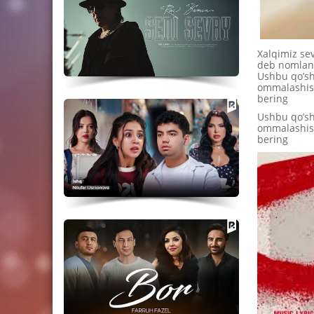
Xalqimiz se
deb nomlang
Ushbu qo’shi
ommalashish
bering
Ushbu qo’shi
ommalashish
bering