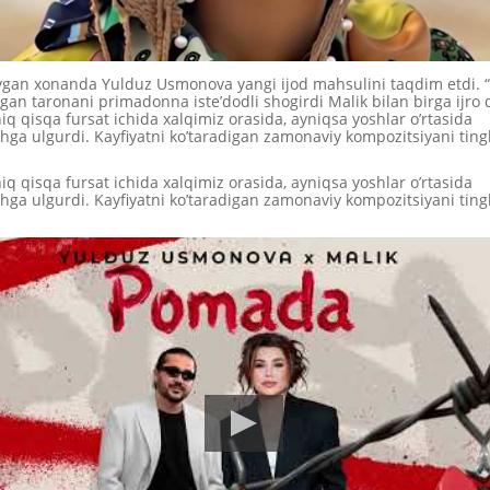
vgan xonanda Yulduz Usmonova yangi ijod mahsulini taqdim etdi.
an taronani primadonna iste’dodli shogirdi Malik bilan birga ijro 
q qisqa fursat ichida xalqimiz orasida, ayniqsa yoshlar o’rtasida
ga ulgurdi. Kayfiyatni ko’taradigan zamonaviy kompozitsiyani tin
q qisqa fursat ichida xalqimiz orasida, ayniqsa yoshlar o’rtasida
ga ulgurdi. Kayfiyatni ko’taradigan zamonaviy kompozitsiyani tin