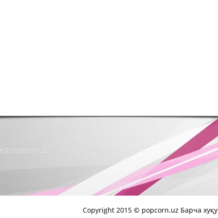
nfo@popcorn.uz
Copyright 2015 © popcorn.uz Барча хуқ