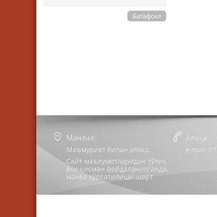
Батафсил
Манзил:
Алоқа:
Маъмурият билан алоқа
e-mail:i
Сайт маълумотларидан тўлиқ
ёки қисман фойдаланилганда,
манба кўрсатилиши шарт.