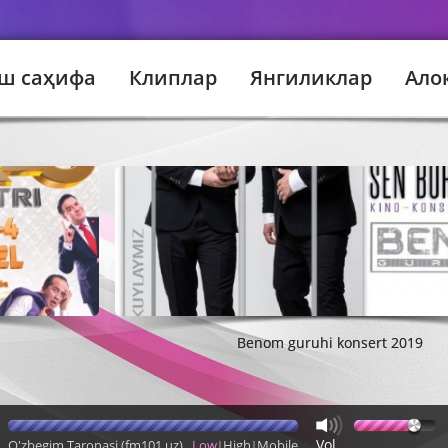
ш саҳифа
Клиплар
Янгиликлар
Ало
ev - Sevgi boshga balomi
Qo'lingda imkon
Shohruhxon - Ey yor
Benom guruhi konsert 2019
Улуғбек Раҳматуллаев - Қирмизи олма
Шаҳло Аҳмедова - Керакмас
Vol
O'zbegim Taronasi (fm101.uz)
Low
High
Mobile