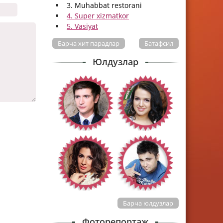
3. Muhabbat restorani
4. Super xizmatkor
5. Vasiyat
Барча хит парадлар
Батафсил
Юлдузлар
Барча юлдузлар
Фоторепортаж