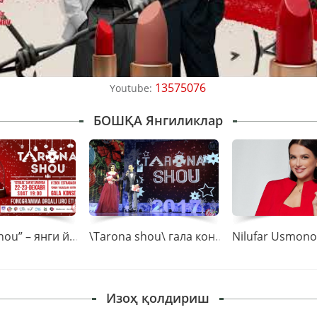
13575076
Youtube:
БОШҚА Янгиликлар
“Tarona shou” – янги йил гала-концертига марҳамат
\Tarona shou\ гала концертидан фоторепортаж
Изоҳ қолдириш