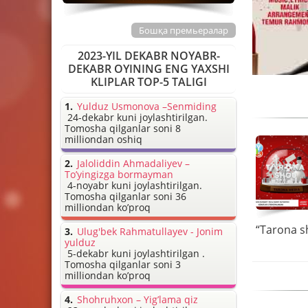
Бошқа премьералар
2023-YIL DEKABR NOYABR-
DEKABR OYINING ENG YAXSHI
KLIPLAR TOP-5 TALIGI
Yulduz Usmonova –Senmiding
24-dekabr kuni joylashtirilgan.
Tomosha qilganlar soni 8
milliondan oshiq
Jaloliddin Ahmadaliyev –
To’yingizga bormayman
4-noyabr kuni joylashtirilgan.
Tomosha qilganlar soni 36
milliondan ko’proq
Ulug'bek Rahmatullayev - Jonim
yulduz
5-dekabr kuni joylashtirilgan .
Tomosha qilganlar soni 3
milliondan ko’proq
Shohruhxon – Yig’lama qiz