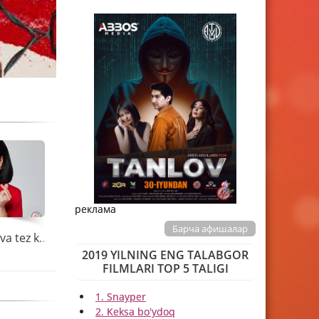
реклама
Барча афишалар
Nilufar Usmonova tez kunda yangi klipini taqdim etadi
2019 YILNING ENG TALABGOR
FILMLARI TOP 5 TALIGI
1. Snayper
2. Keksa bo'ydoq