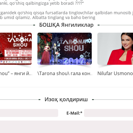
ki, qoʻshiq qalbingizga yetib boradi ????"
ganidek qo'shiq qisqa fursatlarda tinglovchilar qalbidan munosib 
eb umid qilamiz. Albatta tinglang va baho bering
БОШҚА Янгиликлар
“Tarona shou” – янги йил гала-концертига марҳамат
\Tarona shou\ гала концертидан фоторепортаж
Изоҳ қолдириш
E-Mail:
*