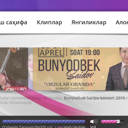
ш саҳифа
Клиплар
Янгиликлар
Ало
Bunyodbek Saidov konsert 2019
Vol
O'zbegim Taronasi (fm101.uz)
Low
High
Mobile