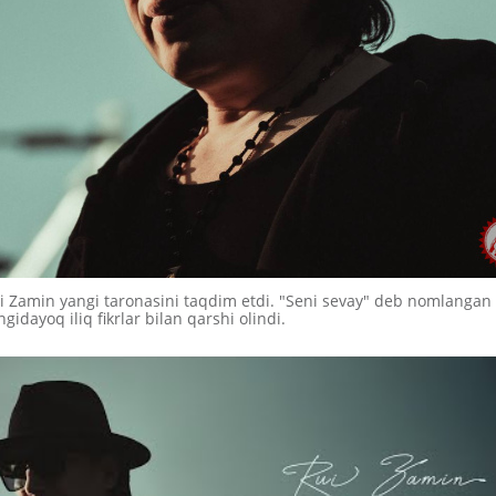
 Zamin yangi taronasini taqdim etdi. "Seni sevay" deb nomlangan
ngidayoq iliq fikrlar bilan qarshi olindi.