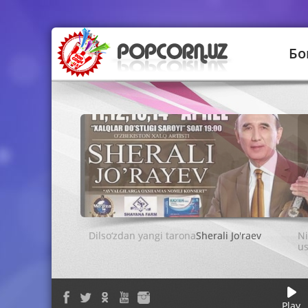
Бо
Sherali Jo'raev
Play