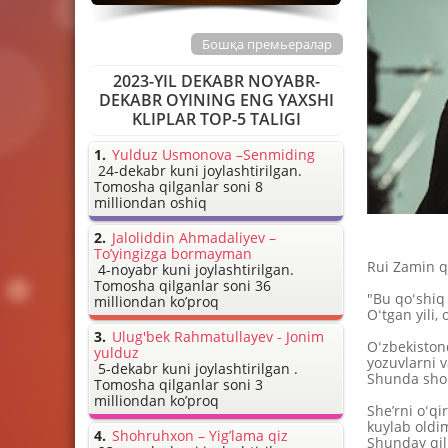
Бошқа премьералар
2023-YIL DEKABR NOYABR-
DEKABR OYINING ENG YAXSHI
KLIPLAR TOP-5 TALIGI
Yulduz Usmonova –Senmiding
24-dekabr kuni joylashtirilgan.
Tomosha qilganlar soni 8
milliondan oshiq
Jaloliddin Ahmadaliyev –
To’yingizga bormayman
Rui Zamin qo
4-noyabr kuni joylashtirilgan.
Tomosha qilganlar soni 36
"Bu qoʻshiq
milliondan ko’proq
Oʻtgan yili,
Ulug'bek Rahmatullayev - Jonim
Oʻzbekiston
yulduz
yozuvlarni 
5-dekabr kuni joylashtirilgan .
Shunda shoi
Tomosha qilganlar soni 3
milliondan ko’proq
She’rni oʻq
kuylab oldi
Shohruhxon – Yig’lama qiz
Shunday qil