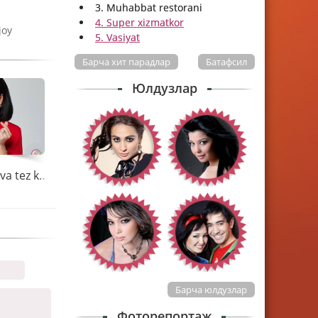
3. Muhabbat restorani
4. Super xizmatkor
joy
5. Vasiyat
Барча хит парадлар
Батафсил
Юлдузлар
Nilufar Usmonova tez kunda yangi klipini taqdim etadi
Барча юлдузлар
Фоторепортаж