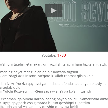
1780
Youtube:
'shiqni taqdim etar ekan, uni yozilish tarixini ham bizga anglatdi.
 mening hayotimdagi alohida bir lahzada tugʻildi
 oilamizdagi aziz insonni yoʻqotdik. Alloh rahmat qilsin ????
dan New -Yorkka qaytayotganimda, telefonda saqlangan oilaviy sur
varaqlab qoldim
r Yulchi Ruziyevning «Seni sevay» she’riga koʻzim tushdi
ir ekanman, qalbimda darhol ohang paydo boʻldi… Samolyotda dikt
m, uyga qaytgach esa gitarada butun qoʻshiqni tugatdim
ib, juda goʻzal va samimiy qoʻshiq dunyoga keldi