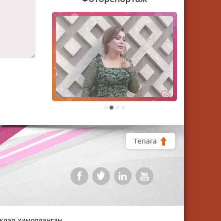
1
2
3
4
Тепага
уқлар химояланган.