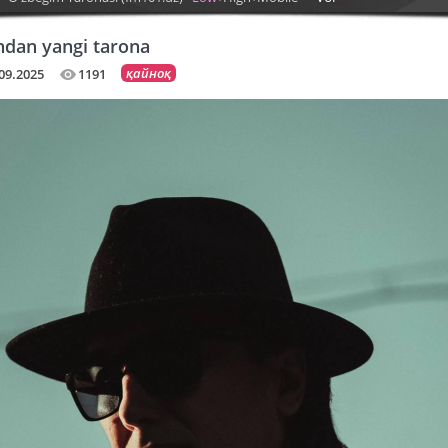
ndan yangi tarona
қайноқ
09.2025
1191