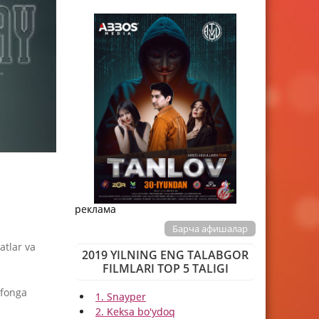
реклама
Барча афишалар
atlar va
2019 YILNING ENG TALABGOR
FILMLARI TOP 5 TALIGI
ofonga
1. Snayper
2. Keksa bo'ydoq