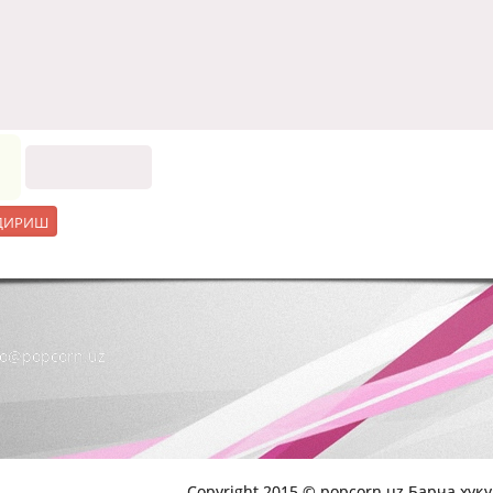
nfo@popcorn.uz
Copyright 2015 © popcorn.uz Барча хуқ