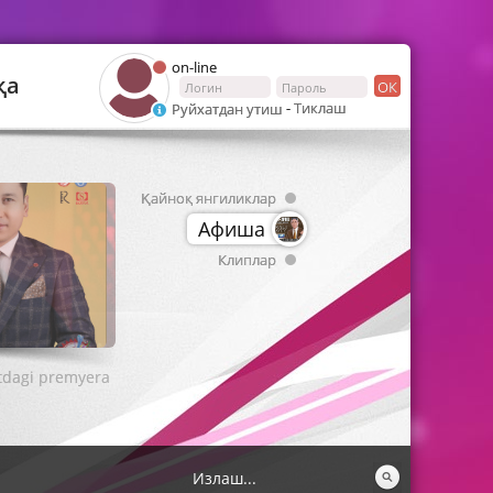
on-line
қа
ОК
-
Тиклаш
Руйхатдан утиш
Қайноқ янгиликлар
Афиша
Клиплар