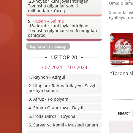
23-noyabr kuni joylashtirilgan.
Umid qilaman
Tomosha qilganlar soni 6
milliondan ko’proq
Xonanda ayt
egallaydi d
Husan – Salima
18-dekabr kuni joylashtirilgan.
Tomosha qilganlar soni 6 mingdan
oshiqroq
Барча хит парадлар
UZ TOP 20
7.07.2024-12.07.2024
1. Rayhon - Atirgul
2. Ulug'bek Rahmatullayev - Sevgi
boshga balomi
3. Afruz - Po polyam
4. Shoira Otabekova - Daydi
Имя:
*
5. Iroda Dilroz - To'yona
6. Sarvar va Komil - Muzladi tanam