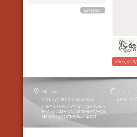
Батафсил
Манзил:
Алоқа:
Маъмурият билан алоқа
e-mail:i
Сайт маълумотларидан тўлиқ
ёки қисман фойдаланилганда,
манба кўрсатилиши шарт.