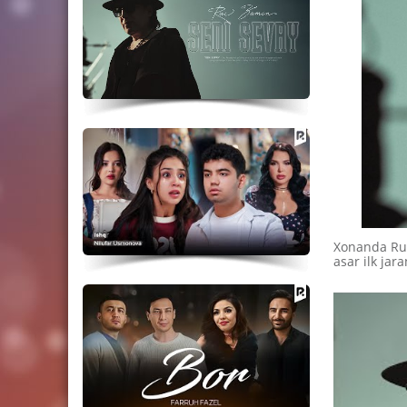
Xonanda Rui
asar ilk jara