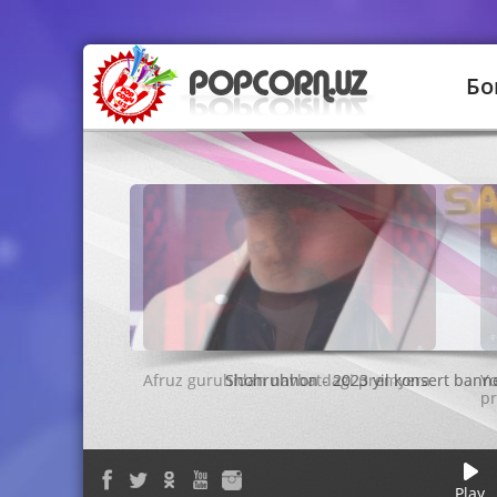
Бо
Shohruhhon - 2023 yil konsert banne
Play