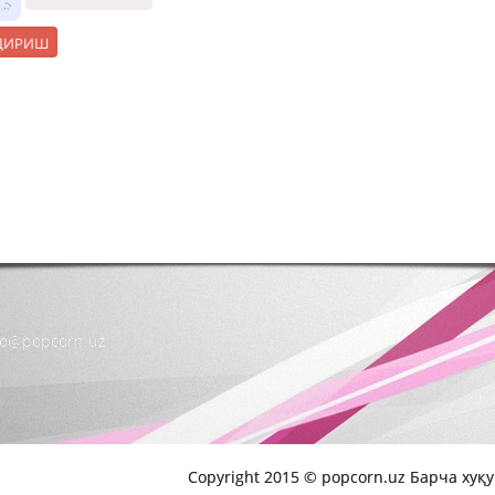
nfo@popcorn.uz
Copyright 2015 © popcorn.uz Барча хуқ