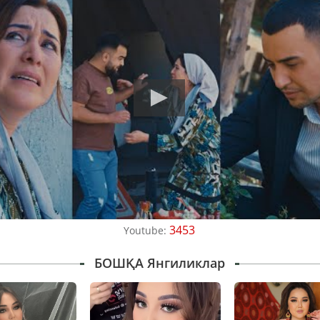
3453
Youtube:
БОШҚА Янгиликлар