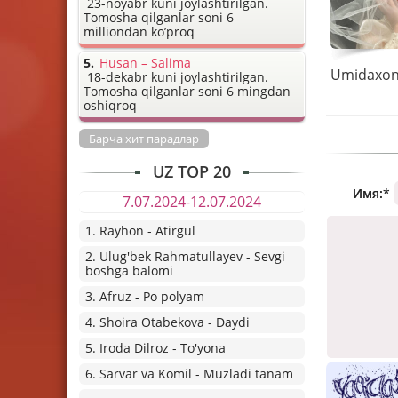
23-noyabr kuni joylashtirilgan.
Tomosha qilganlar soni 6
milliondan ko’proq
Husan – Salima
18-dekabr kuni joylashtirilgan.
Tomosha qilganlar soni 6 mingdan
oshiqroq
Барча хит парадлар
UZ TOP 20
Имя:
*
7.07.2024-12.07.2024
1. Rayhon - Atirgul
2. Ulug'bek Rahmatullayev - Sevgi
boshga balomi
3. Afruz - Po polyam
4. Shoira Otabekova - Daydi
5. Iroda Dilroz - To'yona
6. Sarvar va Komil - Muzladi tanam