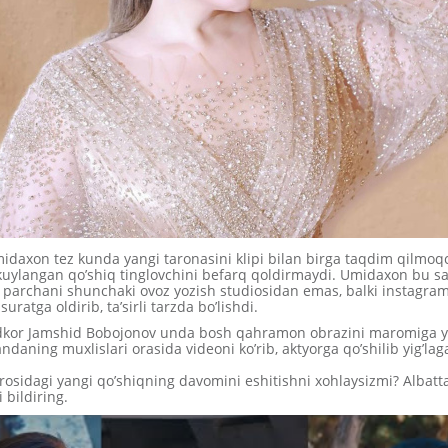
daxon tez kunda yangi taronasini klipi bilan birga taqdim qilmoq
uylangan qo’shiq tinglovchini befarq qoldirmaydi. Umidaxon bu sa
parchani shunchaki ovoz yozish studiosidan emas, balki instagra
suratga oldirib, ta’sirli tarzda bo’lishdi.
odkor Jamshid Bobojonov unda bosh qahramon obrazini maromiga ye
ndaning muxlislari orasida videoni ko’rib, aktyorga qo’shilib yig’la
rosidagi yangi qo’shiqning davomini eshitishni xohlaysizmi? Albatt
i bildiring.