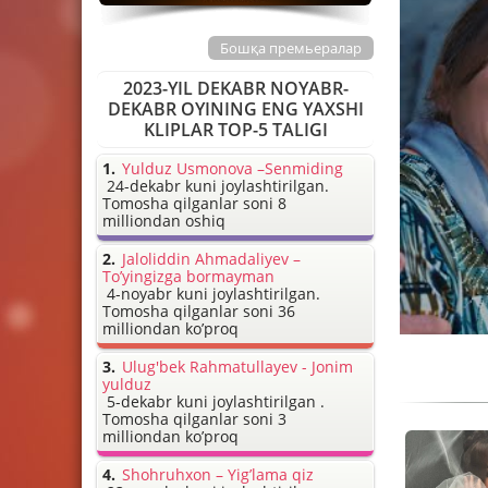
Бошқа премьералар
2023-YIL DEKABR NOYABR-
DEKABR OYINING ENG YAXSHI
KLIPLAR TOP-5 TALIGI
Yulduz Usmonova –Senmiding
24-dekabr kuni joylashtirilgan.
Tomosha qilganlar soni 8
milliondan oshiq
Jaloliddin Ahmadaliyev –
To’yingizga bormayman
4-noyabr kuni joylashtirilgan.
Tomosha qilganlar soni 36
milliondan ko’proq
Ulug'bek Rahmatullayev - Jonim
yulduz
5-dekabr kuni joylashtirilgan .
Tomosha qilganlar soni 3
milliondan ko’proq
Shohruhxon – Yig’lama qiz