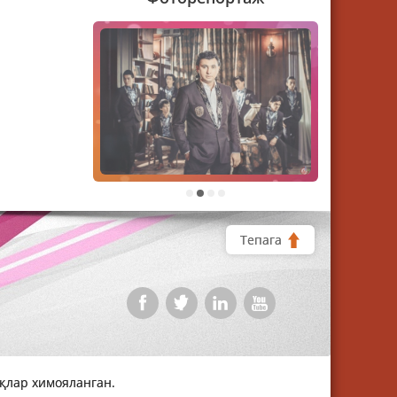
1
2
3
4
Тепага
уқлар химояланган.