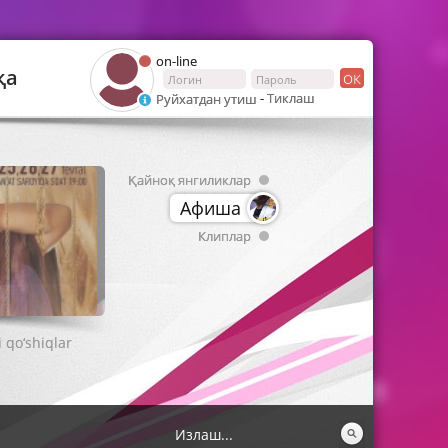
on-line
қа
ОК
-
Тиклаш
Руйхатдан утиш
Қайноқ янгиликлар
Афиша
Клиплар