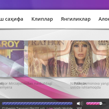
ш саҳифа
Клиплар
Янгиликлар
Ало
ri
Райҳон
Vol
O'zbegim Taronasi (fm101.uz)
Low
High
Mobile