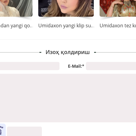
Umidaxondan yangi qo\'shiq kutyapsizmi?
Umidaxon yangi klip suratga oldirdi
Изоҳ қолдириш
E-Mail:
*