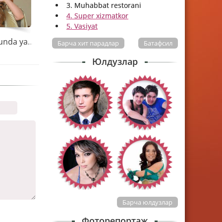
3. Muhabbat restorani
4. Super xizmatkor
5. Vasiyat
Umidaxon tez kunda yangi taronasini taqdim etadi
Барча хит парадлар
Батафсил
Юлдузлар
Барча юлдузлар
Фоторепортаж