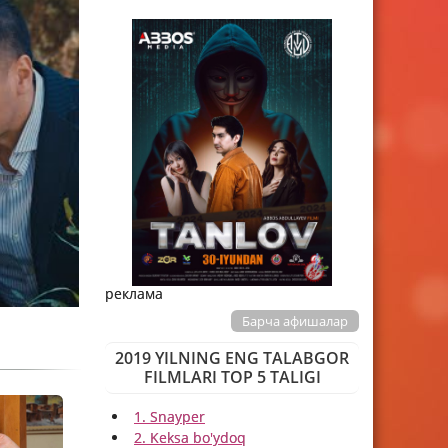
реклама
Барча афишалар
2019 YILNING ENG TALABGOR
FILMLARI TOP 5 TALIGI
1. Snayper
2. Keksa bo'ydoq