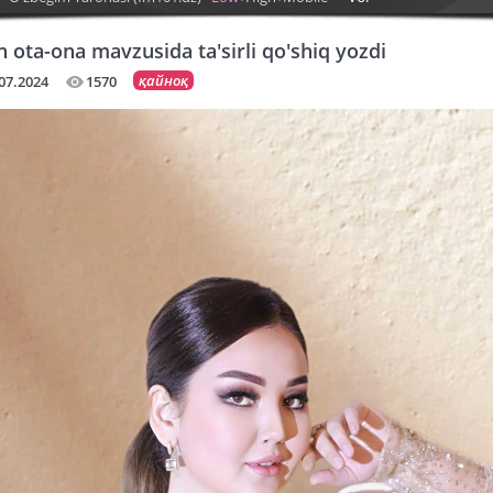
ota-ona mavzusida ta'sirli qo'shiq yozdi
қайноқ
07.2024
1570