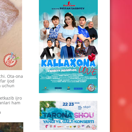
chi. Ota-ona
far ijod
m uchun
tkazib ijro
ganlari ham
a