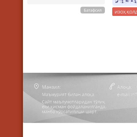
Батафсил
Манзил:
Алоқа:
Маъмурият билан алоқа
e-mail:i
Сайт маълумотларидан тўлиқ
ёки қисман фойдаланилганда,
манба кўрсатилиши шарт.