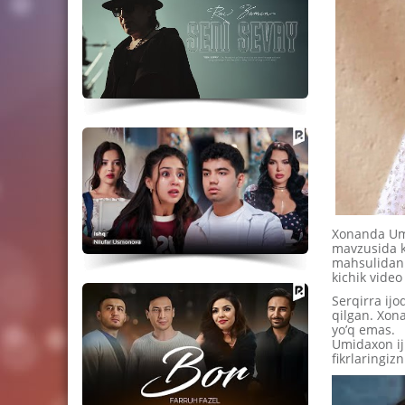
Xonanda Umi
mavzusida k
mahsulidan 
kichik video 
Serqirra ij
qilgan. Xona
yo’q emas.
Umidaxon ij
fikrlaringizn