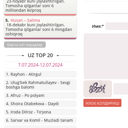
23-noyabr kuni joylashtirilgan.
Tomosha qilganlar soni 6
milliondan ko’proq
Husan – Salima
18-dekabr kuni joylashtirilgan.
Имя:
*
Tomosha qilganlar soni 6 mingdan
oshiqroq
Барча хит парадлар
UZ TOP 20
7.07.2024-12.07.2024
1. Rayhon - Atirgul
2. Ulug'bek Rahmatullayev - Sevgi
boshga balomi
3. Afruz - Po polyam
4. Shoira Otabekova - Daydi
5. Iroda Dilroz - To'yona
6. Sarvar va Komil - Muzladi tanam