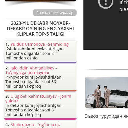
Бошқа премьералар
2023-YIL DEKABR NOYABR-
DEKABR OYINING ENG YAXSHI
KLIPLAR TOP-5 TALIGI
Yulduz Usmonova –Senmiding
24-dekabr kuni joylashtirilgan.
Tomosha qilganlar soni 8
milliondan oshiq
Jaloliddin Ahmadaliyev –
To’yingizga bormayman
4-noyabr kuni joylashtirilgan.
Tomosha qilganlar soni 36
milliondan ko’proq
Ulug'bek Rahmatullayev - Jonim
yulduz
5-dekabr kuni joylashtirilgan .
Tomosha qilganlar soni 3
milliondan ko’proq
Shohruhxon – Yig’lama qiz