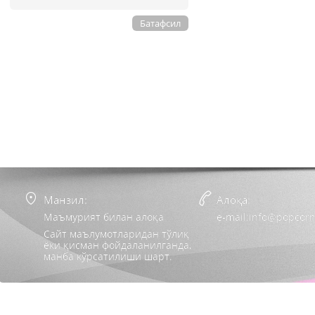
Батафсил
Манзил:
Алоқа:
Маъмурият билан алоқа
e-mail:info@popcorn
Сайт маълумотларидан тўлиқ
ёки қисман фойдаланилганда,
манба кўрсатилиши шарт.