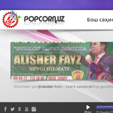
Бош саҳи
Алишер Файз - Севги ҳикмати
Play
O'zbegim T