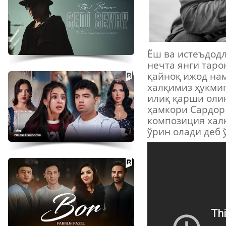
Ёш ва истеъдодл
нечта янги тар
қайноқ ижод на
халқимиз ҳукми
илиқ қарши оли
ҳамкори Сардор
композиция хал
ўрин олади деб