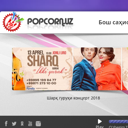
Бош саҳи
Шарқ гуруҳи концерт 2018
Play
O'zbegim T