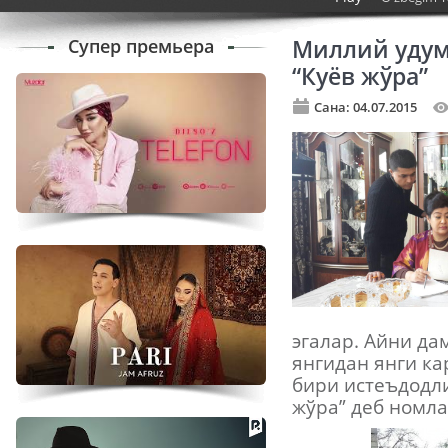
Супер премьера
Миллий удум
“Куёв жўра”
Сана: 04.07.2015
эгалар. Айни д
янгидан янги к
бири истеъдодл
жўра” деб номл