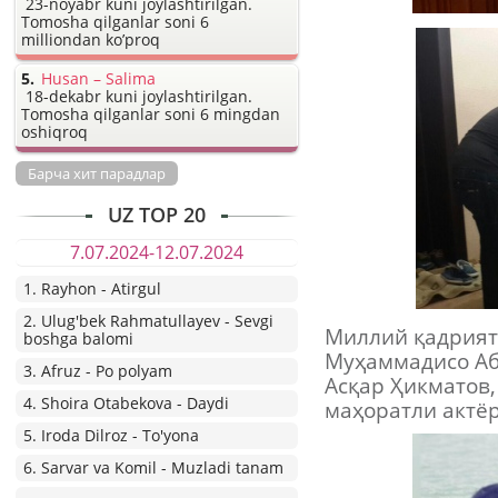
23-noyabr kuni joylashtirilgan.
Tomosha qilganlar soni 6
milliondan ko’proq
Husan – Salima
18-dekabr kuni joylashtirilgan.
Tomosha qilganlar soni 6 mingdan
oshiqroq
Барча хит парадлар
UZ TOP 20
7.07.2024-12.07.2024
1. Rayhon - Atirgul
2. Ulug'bek Rahmatullayev - Sevgi
Миллий қадрият
boshga balomi
Муҳаммадисо Аб
3. Afruz - Po polyam
Асқар Ҳикматов
4. Shoira Otabekova - Daydi
маҳоратли актёр
5. Iroda Dilroz - To'yona
6. Sarvar va Komil - Muzladi tanam