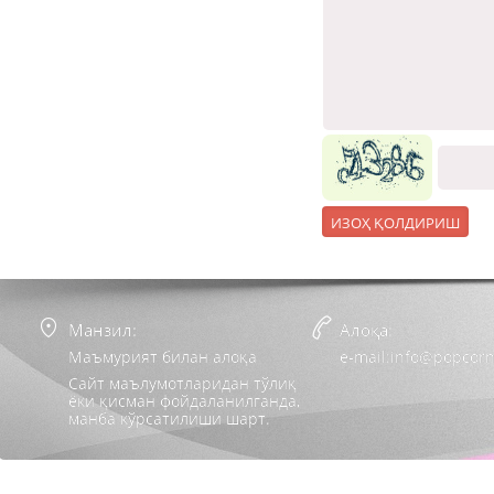
Манзил:
Алоқа:
Маъмурият билан алоқа
e-mail:info@popcorn
Сайт маълумотларидан тўлиқ
ёки қисман фойдаланилганда,
манба кўрсатилиши шарт.