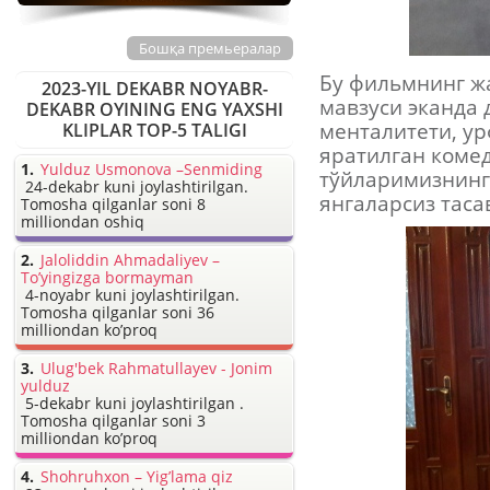
Бошқа премьералар
Бу фильмнинг жа
2023-YIL DEKABR NOYABR-
мавзуси эканда 
DEKABR OYINING ENG YAXSHI
менталитети, у
KLIPLAR TOP-5 TALIGI
яратилган коме
Yulduz Usmonova –Senmiding
тўйларимизнинг
24-dekabr kuni joylashtirilgan.
янгаларсиз таса
Tomosha qilganlar soni 8
milliondan oshiq
Jaloliddin Ahmadaliyev –
To’yingizga bormayman
4-noyabr kuni joylashtirilgan.
Tomosha qilganlar soni 36
milliondan ko’proq
Ulug'bek Rahmatullayev - Jonim
yulduz
5-dekabr kuni joylashtirilgan .
Tomosha qilganlar soni 3
milliondan ko’proq
Shohruhxon – Yig’lama qiz