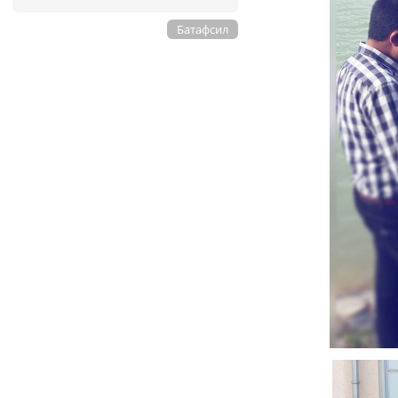
Батафсил