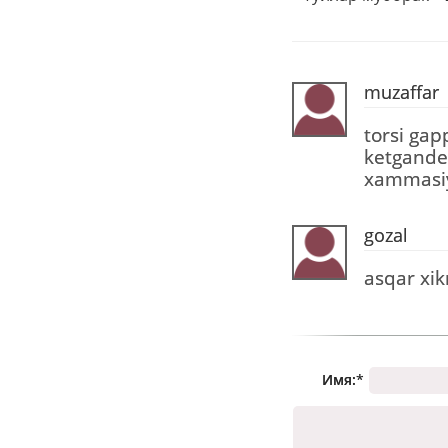
muzaffar
torsi ga
ketgande 
xammasi
gozal
asqar xi
Имя:
*