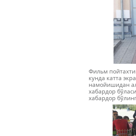
Фильм пойтахтим
кунда катта экр
намойишидан ал
хабардор бўласи
хабардор бўлинг