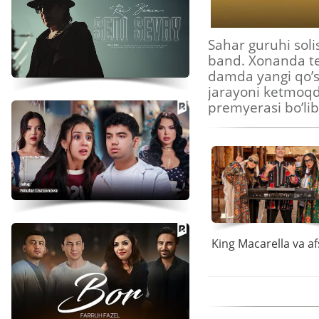
Sahar guruhi solis
band. Xonanda te
damda yangi qo’sh
jarayoni ketmoqd
premyerasi bo’lib