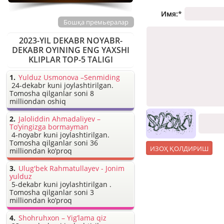
Имя:
*
Бошқа премьералар
2023-YIL DEKABR NOYABR-
DEKABR OYINING ENG YAXSHI
KLIPLAR TOP-5 TALIGI
Yulduz Usmonova –Senmiding
24-dekabr kuni joylashtirilgan.
Tomosha qilganlar soni 8
milliondan oshiq
Jaloliddin Ahmadaliyev –
To’yingizga bormayman
4-noyabr kuni joylashtirilgan.
Tomosha qilganlar soni 36
milliondan ko’proq
Ulug'bek Rahmatullayev - Jonim
yulduz
5-dekabr kuni joylashtirilgan .
Tomosha qilganlar soni 3
milliondan ko’proq
Shohruhxon – Yig’lama qiz