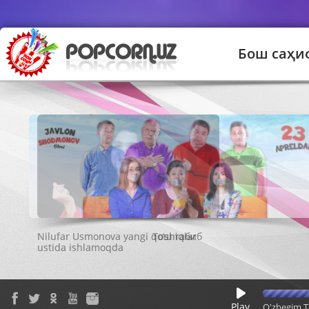
Бош саҳи
Тош табиб
Play
O'zbegim T