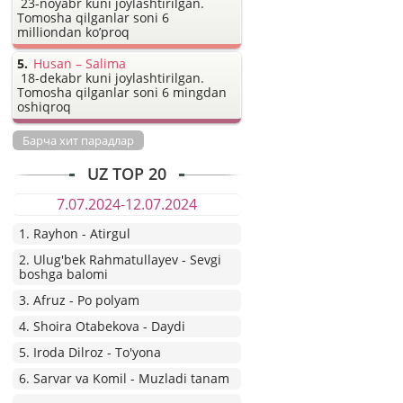
23-noyabr kuni joylashtirilgan.
Tomosha qilganlar soni 6
milliondan ko’proq
Husan – Salima
18-dekabr kuni joylashtirilgan.
Tomosha qilganlar soni 6 mingdan
oshiqroq
Барча хит парадлар
UZ TOP 20
7.07.2024-12.07.2024
1. Rayhon - Atirgul
2. Ulug'bek Rahmatullayev - Sevgi
boshga balomi
3. Afruz - Po polyam
4. Shoira Otabekova - Daydi
5. Iroda Dilroz - To'yona
6. Sarvar va Komil - Muzladi tanam