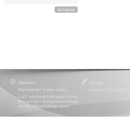
Батафсил
Манзил:
Алоқа:
Маъмурият билан алоқа
e-mail:info@popcorn
Сайт маълумотларидан тўлиқ
ёки қисман фойдаланилганда,
манба кўрсатилиши шарт.