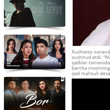
Xushovoz xonanda 
xushnud etdi. “N
qalblar tomonidan
barcha insonning 
ijod mahsuli des