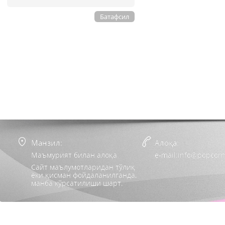
Батафсил
Манзил:
Алоқа:
Маъмурият билан алоқа
e-mail:info@popcorn
Сайт маълумотларидан тўлиқ
ёки қисман фойдаланилганда,
манба кўрсатилиши шарт.