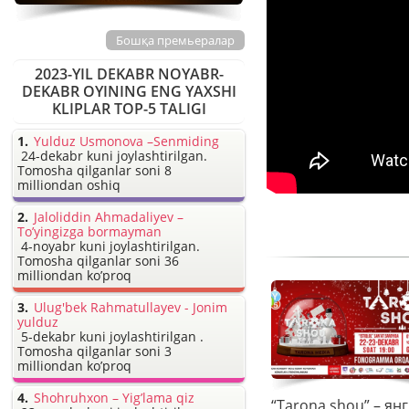
Бошқа премьералар
2023-YIL DEKABR NOYABR-
DEKABR OYINING ENG YAXSHI
KLIPLAR TOP-5 TALIGI
Yulduz Usmonova –Senmiding
24-dekabr kuni joylashtirilgan.
Tomosha qilganlar soni 8
milliondan oshiq
Jaloliddin Ahmadaliyev –
To’yingizga bormayman
4-noyabr kuni joylashtirilgan.
Tomosha qilganlar soni 36
milliondan ko’proq
Ulug'bek Rahmatullayev - Jonim
yulduz
5-dekabr kuni joylashtirilgan .
Tomosha qilganlar soni 3
milliondan ko’proq
Shohruhxon – Yig’lama qiz