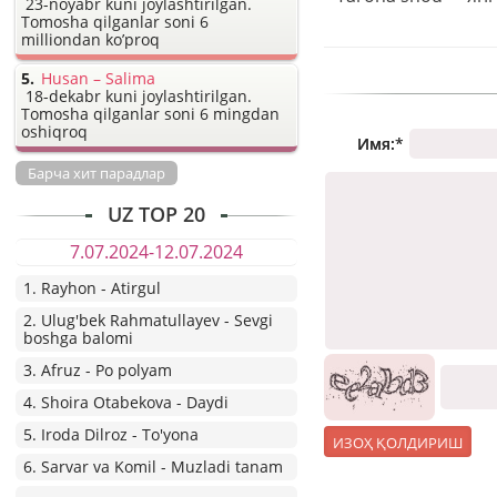
23-noyabr kuni joylashtirilgan.
Tomosha qilganlar soni 6
milliondan ko’proq
Husan – Salima
18-dekabr kuni joylashtirilgan.
Tomosha qilganlar soni 6 mingdan
oshiqroq
Имя:
*
Барча хит парадлар
UZ TOP 20
7.07.2024-12.07.2024
1. Rayhon - Atirgul
2. Ulug'bek Rahmatullayev - Sevgi
boshga balomi
3. Afruz - Po polyam
4. Shoira Otabekova - Daydi
5. Iroda Dilroz - To'yona
6. Sarvar va Komil - Muzladi tanam