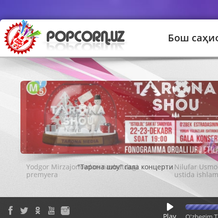
Бош саҳи
"Тарона шоу" гала концерти
Play
O'zbegim T