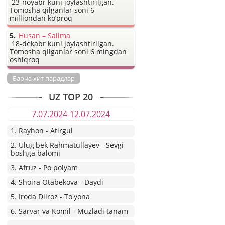
23-noyabr kuni joylashtirilgan.
Tomosha qilganlar soni 6
milliondan ko’proq
Husan – Salima
18-dekabr kuni joylashtirilgan.
Tomosha qilganlar soni 6 mingdan
oshiqroq
Барча хит парадлар
UZ TOP 20
7.07.2024-12.07.2024
1. Rayhon - Atirgul
2. Ulug'bek Rahmatullayev - Sevgi
boshga balomi
3. Afruz - Po polyam
4. Shoira Otabekova - Daydi
5. Iroda Dilroz - To'yona
6. Sarvar va Komil - Muzladi tanam