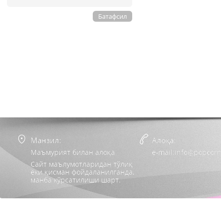
Батафсил
Манзил:
Алоқа:
Маъмурият билан алоқа
e-mail:info@popcorn
Сайт маълумотларидан тўлиқ
ёки қисман фойдаланилганда,
манба кўрсатилиши шарт.