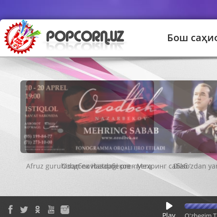
Бош саҳи
Озодбек Назарбеков - Меҳринг сабаб
Play
O'zbegim T