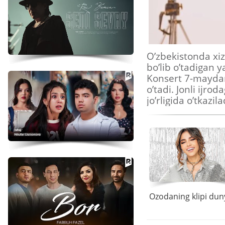
O’zbekistonda xiz
bo’lib o’tadigan 
Konsert 7-maydan 
o’tadi. Jonli ijro
jo’rligida o’tkaz