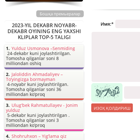
Бошқа премьералар
Имя:
*
2023-YIL DEKABR NOYABR-
DEKABR OYINING ENG YAXSHI
KLIPLAR TOP-5 TALIGI
Yulduz Usmonova –Senmiding
24-dekabr kuni joylashtirilgan.
Tomosha qilganlar soni 8
milliondan oshiq
Jaloliddin Ahmadaliyev –
To’yingizga bormayman
4-noyabr kuni joylashtirilgan.
Tomosha qilganlar soni 36
milliondan ko’proq
Ulug'bek Rahmatullayev - Jonim
yulduz
5-dekabr kuni joylashtirilgan .
Tomosha qilganlar soni 3
milliondan ko’proq
Shohruhxon – Yig’lama qiz